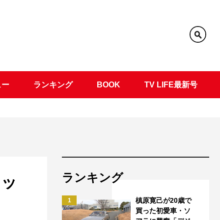
ュー
ランキング
BOOK
TV LIFE最新号
ランキング
エッ
槙原寛己が20歳で
1
買った初愛車・ソ