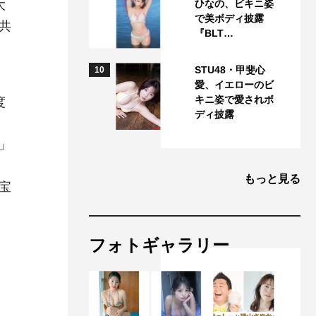
大
ひなの、ビキニ姿
で美ボディ披露
共
『BLT…
STU48・甲斐心
10
愛、イエローのビ
キニ姿で愛されボ
度
ディ披露
」
もっと見る
宝
フォトギャラリー