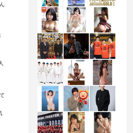
ん
が
人
て
気