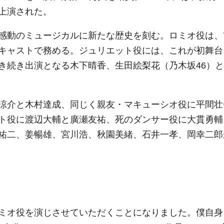
上演された。
感動のミュージカルに新たな歴史を刻む。ロミオ役は、
キャストで務める。ジュリエット役には、これが初舞台
き続き出演となる木下晴香、生田絵梨花（乃木坂46）と
涼介と木村達成、同じく親友・マキューシオ役に平間壮
ト役に渡辺大輔と廣瀬友祐、死のダンサー役に大貫勇輔
祐二、姜暢雄、宮川浩、秋園美緒、石井一孝、岡幸二郎
ミオ役を演じさせていただくことになりました。僕自身