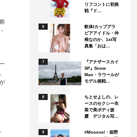
リフコントに初挑
戦『ド…
前
軟体Iカップグラ
6
・
ビアアイドル・仲
根なのか、1st写
真集「おは…
『アナザースカイ
7
一
SP』Snow
、
Man・ラウールが
モデル挑戦…
が
ちとせよしの、レ
8
ースのセクシー衣
装で美ボディ披
露 デジタル写…
、
#Mooove!・姫野
9