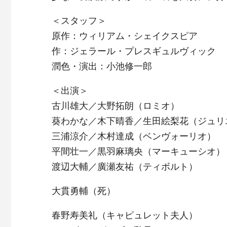
＜スタッフ＞
原作：ウィリアム・シェイクスピア
作：ジェラール・プレスギュルヴィック
潤色・演出：小池修一郎
＜出演＞
古川雄大／大野拓朗（ロミオ）
葵わかな／木下晴香／生田絵梨花（ジュリ
三浦涼介／木村達成（ベンヴォーリオ）
平間壮一／黒羽麻璃央（マーキューシオ）
渡辺大輔／廣瀬友祐（ティボルト）
大貫勇輔（死）
春野寿美礼（キャピュレット夫人）