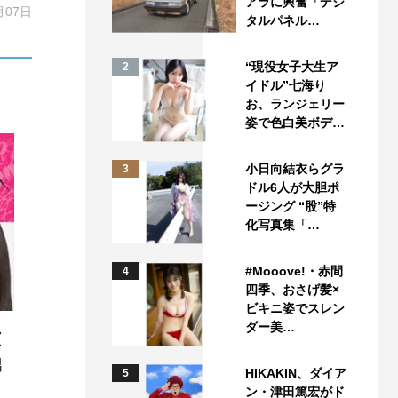
アラに興奮「デジ
月07日
タルパネル…
“現役女子大生ア
2
イドル”七海り
お、ランジェリー
姿で色白美ボデ…
小日向結衣らグラ
3
ドル6人が大胆ポ
ージング “股”特
化写真集「…
#Mooove!・赤間
4
四季、おさげ髪×
ビキニ姿でスレン
ダー美…
演
男
HIKAKIN、ダイア
5
・
ン・津田篤宏がド