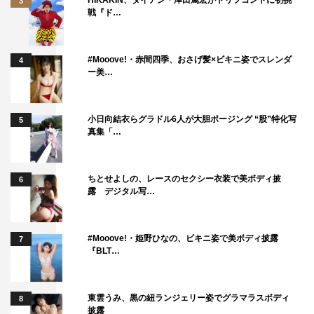
3
戦『ド…
#Mooove!・赤間四季、おさげ髪×ビキニ姿でスレンダ
4
ー美…
小日向結衣らグラドル6人が大胆ポージング “股”特化写
5
真集「…
ちとせよしの、レースのセクシー衣装で美ボディ披
6
露 デジタル写…
#Mooove!・姫野ひなの、ビキニ姿で美ボディ披露
7
『BLT…
東雲うみ、黒の紐ランジェリー姿でグラマラスボディ
8
披露