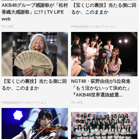
なたがいてくれたから」などを歌いながら、メンバーはフ
AKB48グループ感謝祭が「松村
【宝くじの裏技】当たる側に回
香織大感謝祭」に!? | TV LIFE
るか、このままか
ァンと手を振り合ったり、「ありがとう」と言葉を交わし
web
たりして、感謝の気持ちを伝えた。
TV LIFE
PR(合同会社デジタルファーム )
終盤には、AKB48世界選抜総選挙の「延長戦」とし
て、ランクインまでもう一歩という101～120位の順位が
明らかに。昨年ランク外の最上位の81位だったSKE48・
内山命が、今年は41位に大躍進したこともあり、会場も固
唾をのんで見守った。120位以内に入ったメンバーは、喜
びの笑顔を見せたり、涙を流したりと、それぞれ感情があ
【宝くじの裏技】当たる側に回
NGT48・荻野由佳が1位発進
るか、このままか
「もう泣かないって決めた」
ふれた。
『AKB48世界選抜総選...
注目の101位は、AKB48の茂木忍。100位のAKB48・大
PR(合同会社デジタルファーム )
TV LIFE
家志津香とはわずか43票差で「自分でも投票すればよかっ
た！」「ここでは1位なので、ある意味おいしいかな」と
おどけつつも、最後には「この1年、また頑張りたいと思
います！ありがとうございました！」と深々と一礼した。