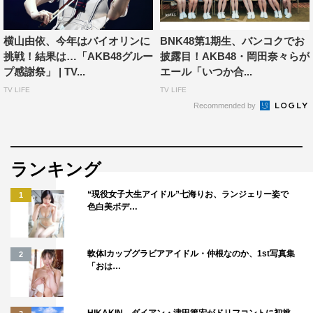
©AKS
横山由依、今年はバイオリンに
BNK48第1期生、バンコクでお
挑戦！結果は…「AKB48グルー
披露目！AKB48・岡田奈々らが
プ感謝祭」 | TV...
エール「いつか合...
TV LIFE
TV LIFE
Recommended by
ランキング
“現役女子大生アイドル”七海りお、ランジェリー姿で
1
色白美ボデ…
軟体Iカップグラビアアイドル・仲根なのか、1st写真集
2
「おは…
HIKAKIN、ダイアン・津田篤宏がドリフコントに初挑