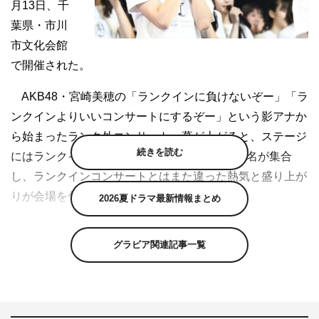
月13日、千
葉県・市川
市文化会館
で開催された。
AKB48・宮崎美穂の「ランクインに負けないぞー」「ラ
ンクインよりいいコンサートにするぞー」という影アナか
ら始まったランク外コンサート。幕が上がると、ステージ
続きを読む
にはランクインを果たせなかったメンバー228名が集合
し、ランクインコンサートとはまた違った熱気と盛り上が
りが会場を包んだ。
2026夏ドラマ最新情報まとめ
セットリストは、グループごとの楽曲やグループの枠を
グラビア関連記事一覧
超えた混合ユニットなどで構成。STU48は、「メロンジ
ュース」を「レモンジュース」としてパフォーマンス。
BNK48は「初日」をタイ語で、ドラフト3期生は今は別々
のチームで活動する同期の仲間たちと一緒に「ここがロド