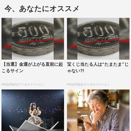
スだ、ここで跳べ！」を披露するなど、姉妹グループが一
今、あなたにオススメ
堂に会してのコンサートらしいパフォーマンスが続いた。
楽曲の合間には、特別企画として7グループが対抗して
制限時間2分間内で会場を盛り上げる「グループ対抗MC選
手権」を開催。HKT48は今村麻莉愛が「麻莉愛には未来
があるから、2年後に投票するね」とファンに言われてし
まったことなど「悲しい時」をテーマにトーク。BNK48
【当選】金運が上がる直前に起
宝くじ当たる人は“たまたま”じ
は、伊豆田莉奈がタイ料理がおいしすぎて5キロ太ったこ
こるサイン
ゃない?!
とを暴露して、たどたどしい日本語ながらも笑いを取っ
た。グループごとの個性を出したMC対決が繰り広げられ
PR(合同会社デジタルファーム )
PR(合同会社デジタルファーム )
る中、「チーム8あるある」として「地元名物の送り合い
がすごい！」などを披露したチーム8が優勝し、会場の千
葉県市川市の名産の梨がプレゼントされた。
また、感謝祭にふさわしく、メンバーがステージを飛び
出し、客席に赴いて歌唱する演出も。ファンの間近で「あ