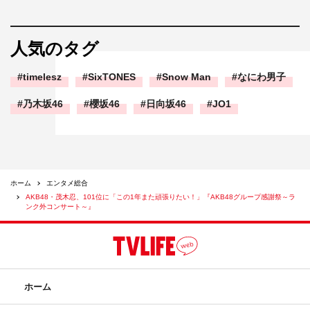
人気のタグ
timelesz
SixTONES
Snow Man
なにわ男子
乃木坂46
櫻坂46
日向坂46
JO1
ホーム
エンタメ総合
AKB48・茂木忍、101位に「この1年また頑張りたい！」『AKB48グループ感謝祭～ラ
ンク外コンサート～』
ホーム