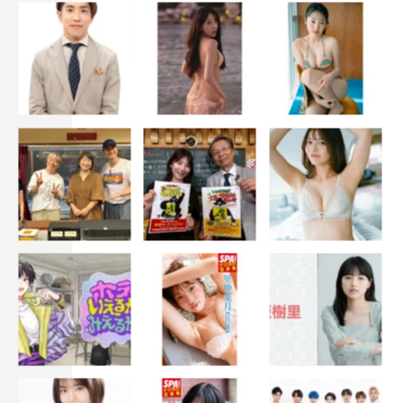
■長濱ねる×小坂菜緒