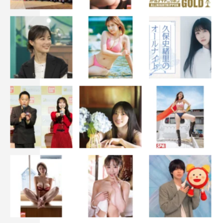
■小林由依×濱岸ひより