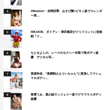
#Mooove!・赤間四季、おさげ髪×ビキニ姿でスレンダ
4
ー美…
■渡辺梨加×井口眞緒
HIKAKIN、ダイアン・津田篤宏がドリフコントに初挑
5
戦『ド…
ちとせよしの、レースのセクシー衣装で美ボディ披
6
露 デジタル写…
美澄衿依、“美脚戦士えりいちゃん”に変身してマシュ
7
マロボディ…
東雲うみ、黒の紐ランジェリー姿でグラマラスボディ
8
披露