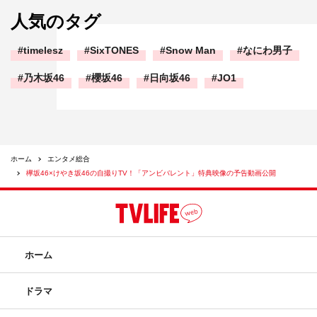
初回仕様限定盤 TYPE-A～D
人気のタグ
CD＋DVD 税抜￥1,528
timelesz
SixTONES
Snow Man
なにわ男子
通常盤
乃木坂46
櫻坂46
日向坂46
JO1
CDのみ 税抜￥972
欅坂46 オフィシャルサイト：
http://www.keyakizaka46.com/
ホーム
エンタメ総合
欅坂46×けやき坂46の自撮りTV！「アンビバレント」特典映像の予告動画公開
アイドル
けやき坂46
欅坂46
ホーム
ドラマ