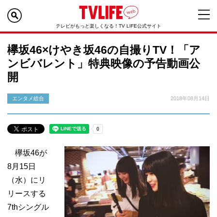
テレビがもっと楽しくなる！TV LIFE公式サイト
欅坂46×けやき坂46の自撮りTV！「ア
ンビバレント」特典映像の予告動画公
開
エンタメ総合
2018年08月14日
欅坂46が
8月15日
（水）にリ
リースする
7thシングル