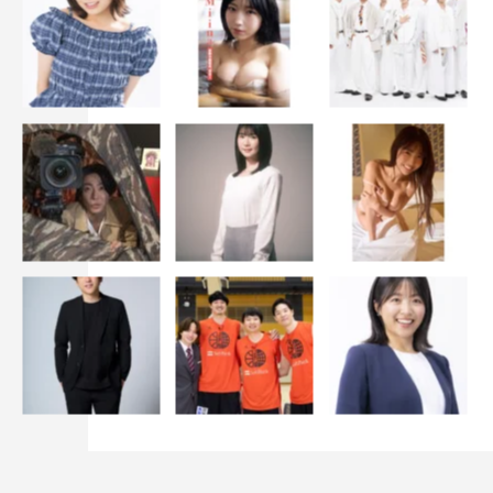
■守屋茜×宮田愛萌
■米谷奈々未×佐々木美玲