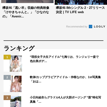
欅坂46「黒い羊」収録の特典映像
欅坂46 8thシングル 2・27リリース
「けやきちゃんと。」「ひなのな
決定 | TV LIFE web
の」「Avenir...
Recommended by
■長沢菜々香×富田鈴花
ランキング
“現役女子大生アイドル”七海りお、ランジェリー姿で
1
色白美ボデ…
軟体Iカップグラビアアイドル・仲根なのか、1st写真集
2
「おは…
小日向結衣らグラドル6人が大胆ポージング “股”特化写
3
真集「…