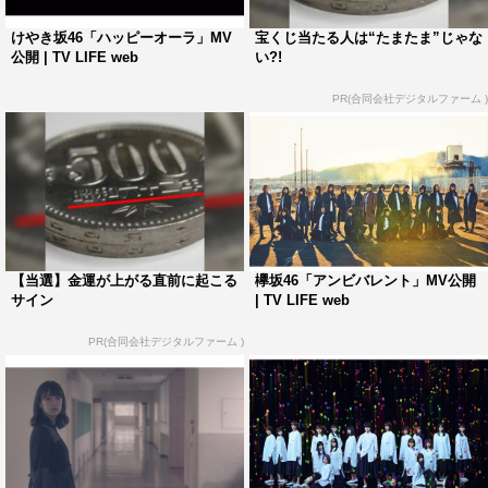
けやき坂46「ハッピーオーラ」MV
宝くじ当たる人は“たまたま”じゃな
公開 | TV LIFE web
い?!
PR(合同会社デジタルファーム )
■尾関梨香×丹生明里
【当選】金運が上がる直前に起こる
欅坂46「アンビバレント」MV公開
サイン
| TV LIFE web
PR(合同会社デジタルファーム )