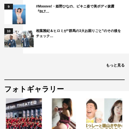
#Mooove!・姫野ひなの、ビキニ姿で美ボディ披露
9
『BLT…
＜「アンビバレント」Type B 特典映像＞
相葉雅紀＆ヒロミが“群馬の3大お困りごと”のその後を
10
■上村莉菜×潮紗理菜
チェック…
もっと見る
フォトギャラリー