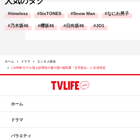
人気のタグ
timelesz
SixTONES
Snow Man
なにわ男子
乃木坂46
櫻坂46
日向坂46
JO1
ホーム
ドラマ
エンタメ総合
LARMEモデル池上紗理依が森川葵×城田優『文学処女』に出演決定
ホーム
ドラマ
バラエティ