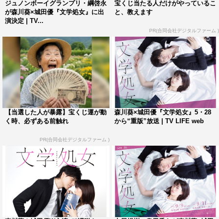
MBS…9／9から毎週日曜 深夜0・50～
ジュノンボーイグランプリ・綱啓永
宝くじ当たる人だけがやっているこ
が森川葵×城田優『文学処女』に出
と、教えます
TBS…9／11から毎週火曜 深夜1・28～
演決定 | TV...
PR(合同会社デジタルファーム )
原作：中野まや花「文学処女」（LINEマンガ）
監督：スミス（『ぼくは麻里のなか』、でんぱ組.incミュ
ージックビデオ他多数）他
脚本：下田悠子
制作：ソケット
主題歌：「君の名前」Sonar Pocket（ワーナーミュージッ
【当選した人が暴露】宝くじ運が動
森川葵×城田優『文学処女』5・28
ク・ジャパン）
く時、必ずある前触れ
から“重版”放送 | TV LIFE web
オープニングテーマ：「ロングハローグッバイ」Special
PR(合同会社デジタルファーム )
Favorite Music
出演：森川葵、城田優、中尾暢樹、上遠野太洸、古賀哉
子、田辺桃子、綱啓永、池上紗理依、泉里香、河原雅彦
©「文学処女」製作委員会・MBS