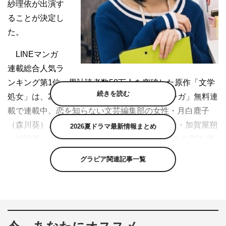
紗理依が出演す
ることが決定し
た。
LINEマンガ
連載総合人気ラ
ンキング第1位、累計読者数50万人を突破した原作「文学
続きを読む
処女」は、2016年7月から現在まで「LINEマンガ」無料連
載で連載中。恋を知らない文芸編集部の女性・月白鹿子
（森川葵）と、恋ができない人気小説家の男性・加賀屋朔
2026夏ドラマ最新情報まとめ
（城田優）のいびつな関係から生まれる“遅咲きの恋”を描
く、新感覚ラブストーリー。
グラビア関連記事一覧
「LARME」のレギュラーモデルを務め、グラビア・女優
でも活躍中の池上が演じるのは、鹿子が勤める緑線社編集
部の新入社員・谷崎鏡花。先日出演が発表された川端龍之
介役の綱啓永に続き、ドラマオリジナルキャラクターとし