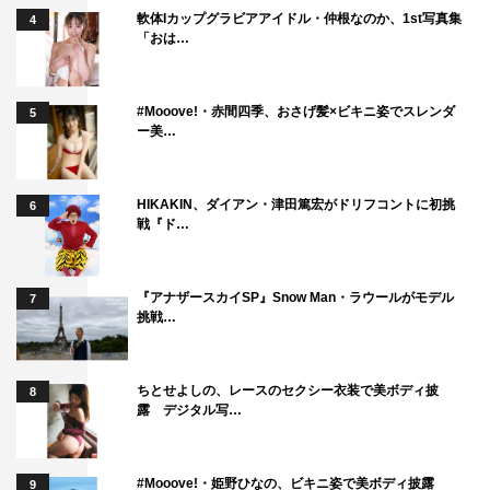
軟体Iカップグラビアアイドル・仲根なのか、1st写真集
4
「おは…
#Mooove!・赤間四季、おさげ髪×ビキニ姿でスレンダ
5
ー美…
HIKAKIN、ダイアン・津田篤宏がドリフコントに初挑
6
戦『ド…
『アナザースカイSP』Snow Man・ラウールがモデル
7
挑戦…
ちとせよしの、レースのセクシー衣装で美ボディ披
8
露 デジタル写…
#Mooove!・姫野ひなの、ビキニ姿で美ボディ披露
9