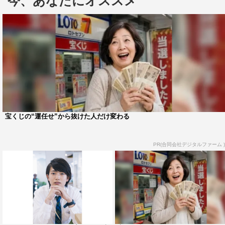
今、あなたにオススメ
て登場する。
＜ドラマあらすじ＞
出版社に勤める月白鹿子（森川葵）は恋愛経験がない26
歳。念願の文芸編集部に配属された鹿子が担当に任命され
たのは、超売れっ子ミステリー作家、加賀屋朔（城田優）
だった。鹿子にとって加賀屋は、本を通して恋を知らない
自分に「初恋」を教えてくれた特別な存在。鹿子は二人三
脚で作品を作ろうと懸命に歩み寄るが、加賀屋からはドラ
宝くじの“運任せ”から抜けた人だけ変わる
イな態度で雑事を押し付けられてばかり。思わせぶりに近
づいたかと思えば、気まぐれに遠ざけようとする加賀屋の
PR(合同会社デジタルファーム )
態度に翻弄される鹿子。現実の恋を知らなかった鹿子は
徐々に加賀屋に心惹かれていき…？
ドラマ『文学処女』（全8話）
MBS／TBSドラマイズム枠で9月上旬放送スタート