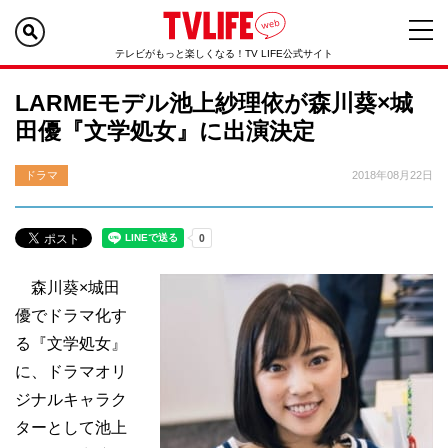
テレビがもっと楽しくなる！TV LIFE公式サイト
LARMEモデル池上紗理依が森川葵×城
田優『文学処女』に出演決定
ドラマ
2018年08月22日
森川葵×城田
優でドラマ化す
る『文学処女』
に、ドラマオリ
ジナルキャラク
ターとして池上