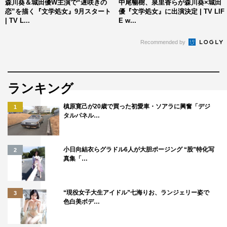
森川葵＆城田優W主演で“遅咲きの
中尾暢樹、泉里香らが森川葵×城田
恋”を描く『文学処女』9月スタート
優『文学処女』に出演決定 | TV LIF
| TV L...
E w...
Recommended by
城田優
森川葵
ランキング
槙原寛己が20歳で買った初愛車・ソアラに興奮「デジ
1
タルパネル…
小日向結衣らグラドル6人が大胆ポージング “股”特化写
2
真集「…
“現役女子大生アイドル”七海りお、ランジェリー姿で
3
色白美ボデ…