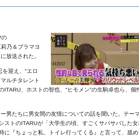
Vの
指原莉乃＆ブラマヨ
日に放送された。
忍を迎え、“エロ
、マルチタレント
ITARU、ホストの智也、“ヒモメン”の生駒卓也ら、個
ー男たちに男女間の友情についての話を聞いた。テー
ストのITARUが「大学生の頃、すごくサバサバした女
時に『ちょっと私、トイレ行ってくる』と言って、舐め