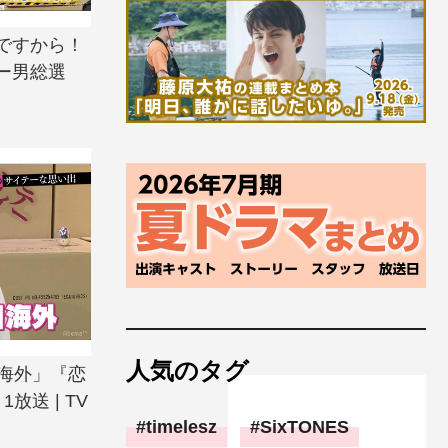
ですから！
ー男総選
人気のタグ
回海外」『恋
送 | TV
timelesz
SixTONES