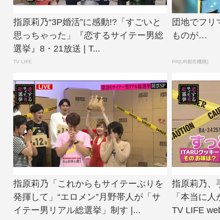
指原莉乃“3P婚活”に感動!?「すごいと
団地でフリ
思っちゃった」『恋するサイテー男総
ものが…
選挙』8・21放送 | T...
TV LIFE
PR(UR都市機構)
指原莉乃「これからもサイテーぶりを
指原莉乃、
発揮して」“エロメン”月野帯人が「サ
「本当に人
イテー男リアル総選挙」制す |...
TV LIFE we