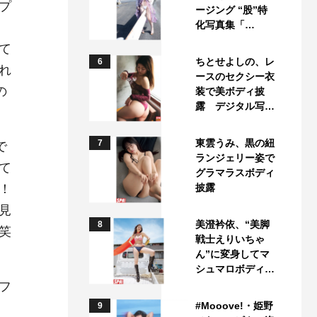
プ
ージング “股”特
化写真集「…
て
ちとせよしの、レ
6
れ
ースのセクシー衣
の
装で美ボディ披
露 デジタル写…
東雲うみ、黒の紐
7
で
ランジェリー姿で
て
グラマラスボディ
！
披露
見
美澄衿依、“美脚
8
笑
戦士えりいちゃ
ん”に変身してマ
シュマロボディ…
フ
#Mooove!・姫野
9