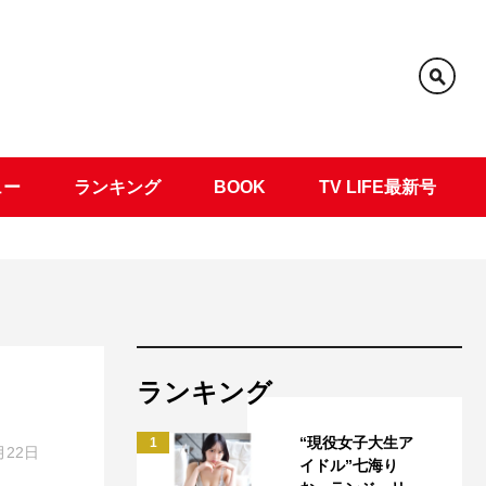
ュー
ランキング
BOOK
TV LIFE最新号
ランキング
“現役女子大生ア
1
月22日
イドル”七海り