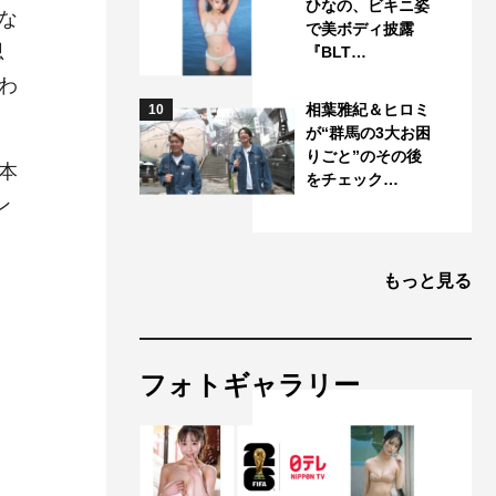
ひなの、ビキニ姿
な
で美ボディ披露
思
『BLT…
わ
相葉雅紀＆ヒロミ
10
が“群馬の3大お困
りごと”のその後
本
をチェック…
ン
もっと見る
フォトギャラリー