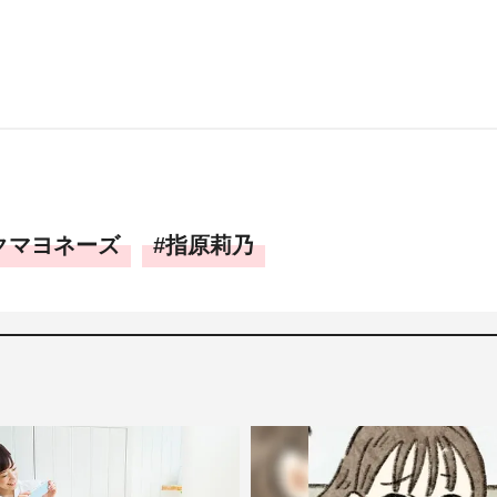
クマヨネーズ
指原莉乃