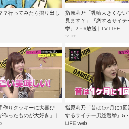
マ？行ってみたら掘り出し
指原莉乃「乳輪大きくない
見ます？」『恋するサイテ
挙』2・6放送 | TV LIFE...
TV LIFE
手作りクッキーに大喜び
指原莉乃「昔は1か月に1
が作ったものが大好き」 |
するサイテー男総選挙』5・1放
b
LIFE web