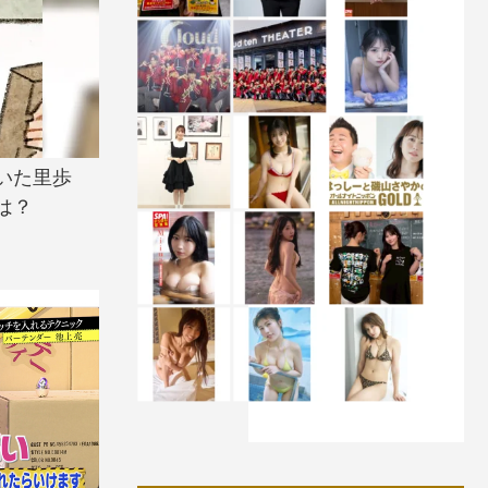
いた里歩
は？