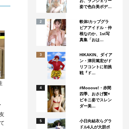
お、ランジェリー
姿で色白美ボデ…
軟体Iカップグラ
2
ビアアイドル・仲
根なのか、1st写
真集「おは…
HIKAKIN、ダイア
3
ン・津田篤宏がド
リフコントに初挑
戦『ド…
性
#Mooove!・赤間
4
四季、おさげ髪×
ビキニ姿でスレン
マ
ダー美…
友
小日向結衣らグラ
5
て
ドル6人が大胆ポ