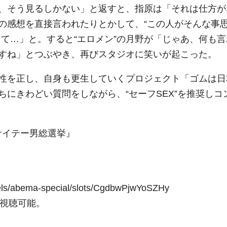
、そう見るしかない」と返すと、指原は「それは仕方が
の感想を直接言われたりとかして、“この人がそんな事
て…」と。すると“エロメン”の月野が「じゃあ、何も言
すね」とつぶやき、再びスタジオに笑いが起こった。
性を正し、自身も更生していくプロジェクト「ゴムは日
にきわどい質問をしながら、“セーフSEX”を推奨しコ
サイテー男総選挙』
/abema-special/slots/CgdbwPjwYoSZHy
で視聴可能。