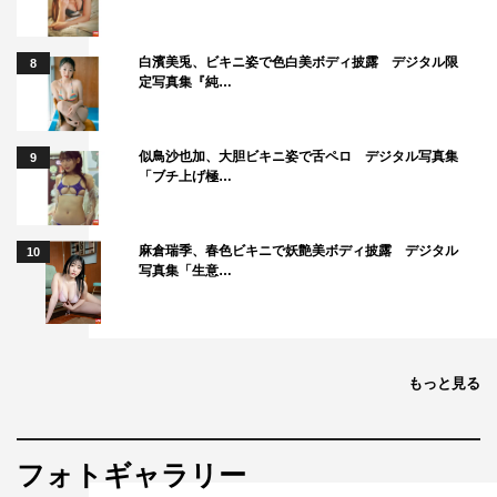
白濱美兎、ビキニ姿で色白美ボディ披露 デジタル限
8
定写真集『純…
似鳥沙也加、大胆ビキニ姿で舌ペロ デジタル写真集
9
「ブチ上げ極…
麻倉瑞季、春色ビキニで妖艶美ボディ披露 デジタル
10
写真集「生意…
もっと見る
フォトギャラリー