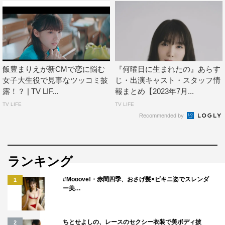
飯豊まりえが新CMで恋に悩む
『何曜日に生まれたの』あらす
女子大生役で見事なツッコミ披
じ・出演キャスト・スタッフ情
露！？ | TV LIF...
報まとめ【2023年7月...
TV LIFE
TV LIFE
Recommended by
ランキング
#Mooove!・赤間四季、おさげ髪×ビキニ姿でスレンダ
1
ー美…
ちとせよしの、レースのセクシー衣装で美ボディ披
2