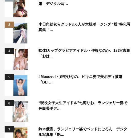
露 デジタル写…
小日向結衣らグラドル6人が大胆ポージング “股”特化写
3
真集「…
軟体Iカップグラビアアイドル・仲根なのか、1st写真集
4
「おは…
#Mooove!・姫野ひなの、ビキニ姿で美ボディ披露
5
『BLT…
“現役女子大生アイドル”七海りお、ランジェリー姿で
6
色白美ボデ…
鈴木優香、ランジェリー姿でベッドにごろん デジタ
7
ル写真集「艶…