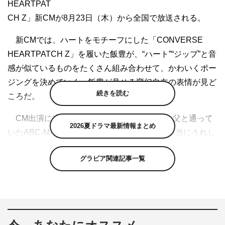
HEARTPAT
CH Z」新CMが8月23日（木）から全国で放送される。
新CMでは、ハートをモチーフにした「CONVERSE
HEARTPATCH Z」を履いた飯豊が、“ハート”“ジップ”と音
感が似ているものをたくさん組み合わせて、かわいくポー
ジングを決めていく。飯豊が見せる変幻自在の表情が見ど
続きを読む
ころだ。
CM出演に当たり、飯豊は「小さいころから父と通って
2026夏ドラマ最新情報まとめ
いたABC-MARTさんのCMに出演させて頂き本当にうれし
いです！いつもコンバースを愛用してますが、今回の商品
グラビア関連記事一覧
は、ポップでかわいいハート形のアンクルパッチ。ベーシ
ックなコンバースのデザインより遊び心があるので、ファ
ッションのアクセントになりそうだなと思いました。 派
手めなお洋服と合わせたら、さらにテンションが上がりそ
うなので、お天気の良い昼間に履いてお出かけしたいで