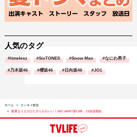
人気のタグ
timelesz
SixTONES
Snow Man
なにわ男子
乃木坂46
櫻坂46
日向坂46
JO1
ホーム
エンタメ総合
飯豊まりえがひたすらかわいい！ABC-MART新CM8・23放送開始