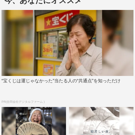
今、あなたにオススメ
す！」と語った。
また「撮影では監督のこだわりに対応してアドリブをい
れたり、モノボケはとても斬新だと思いました（笑）。撮
影はとても楽しかったですし、放送されるのがとても楽し
みです！！」と撮影を振り返り、出来栄えに自信を見せ
た。
飯豊が出演するABC-MART新CMは、8月23日（木）か
ら全国で放送される。
“宝くじは運じゃなかった”当たる人の“共通点”を知っただけ
PR(合同会社デジタルファーム )
飯豊まりえ