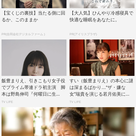
【宝くじの裏技】当たる側に回
【大人気】ひんやり冷感寝具で
るか、このままか
快適な睡眠をあなたに。
PR(合同会社デジタルファーム )
PR(アイリスプラザ)
飯豊まりえ、引きこもり女子役
すい（飯豊まりえ）の本心に謎
でプライム帯連ドラ初主演 脚
は深まるばかり…“ザ・嫌な
本は野島伸司『何曜日に生...
女”瑞貴を演じる若月佑美に...
TV LIFE
TV LIFE