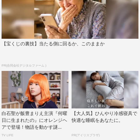
【宝くじの裏技】当たる側に回るか、このままか
PR(合同会社デジタルファーム )
白石聖が飯豊まりえ主演『何曜
【大人気】ひんやり冷感寝具で
日に生まれたの』にオレンジヘ
快適な睡眠をあなたに。
アで登場！物語を動かす謎...
TV LIFE
PR(アイリスプラザ)