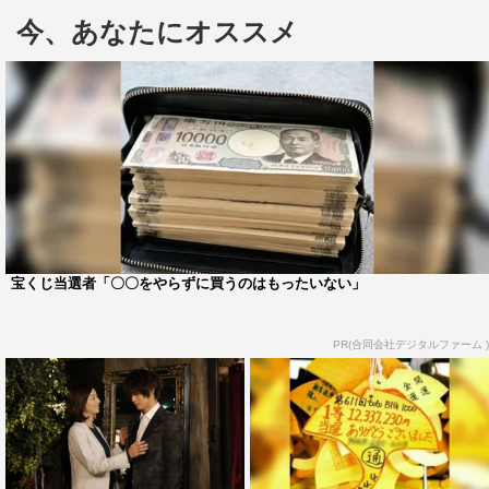
が、撮影現場では誰も何も言わなかったのでこれでいいん
今、あなたにオススメ
じゃないかと思い演じきりました。また、豪華な俳優さん
と共演させて頂き、楽しませて頂きました」と撮影を振り
返り、「ヒモでいいので私も彼氏ができたらいいなと思っ
ています」と願望もチラリ。
ドラマ出演は2015年1月のフジテレビ系新春ドラマスペ
シャル『大使閣下の料理人』以来、約4年ぶりで、「バラ
エティではあまり見られない私のコミカルな部分をぜひ見
てください！」とアピールしている。
宝くじ当選者「〇〇をやらずに買うのはもったいない」
©テレビ朝日
PR(合同会社デジタルファーム )