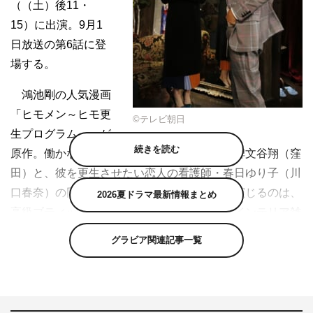
（（土）後11・
15）に出演。9月1
日放送の第6話に登
場する。
鴻池剛の人気漫画
「ヒモメン～ヒモ更
©テレビ朝日
生プログラム～」が
続きを読む
原作。働かないことに全力を尽くすヒモ男の碑文谷翔（窪
田）と、彼を更生させたい恋人の看護師・春日ゆり子（川
口春奈）の同棲生活を描くコメディ。箕輪が演じるのは、
2026夏ドラマ最新情報まとめ
高級ブティックの店員。年商数十億円を誇るインテリア雑
貨会社のカリスマ社長・加賀美香（高岡早紀）に連れられ
グラビア関連記事一覧
店にやって来た翔を、オシャレに変身させる。
箕輪は「高級ブティックの先輩店員役で出させて頂きま
した。その風格が私にあるのか不安で仕方なかったんです