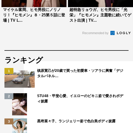
マイケル富岡、ヒモ男役にノリノ
超特急リョウガ、ヒモ男役に「光
リ！『ヒモメン』８・25第５話に登
栄」『ヒモメン』主題歌に続いてゲ
場 | TV L...
スト出演 | TV...
Recommended by
ランキング
槙原寛己が20歳で買った初愛車・ソアラに興奮「デジ
1
タルパネル…
STU48・甲斐心愛、イエローのビキニ姿で愛されボデ
2
ィ披露
黒嵜菜々子、ランジェリー姿で色白美ボディ披露
3