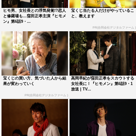
ハリセンボン
窪田正孝
ヒモ男、女社長との浮気発覚!?恋人
宝くじ当たる人だけがやっているこ
と修羅場も…窪田正孝主演『ヒモメ
と、教えます
ン』第6話9・...
PR(合同会社デジタルファーム )
宝くじの買い方、気づいた人から結
高岡早紀が窪田正孝をスカウトする
果が変わっていく
女社長に！『ヒモメン』第6話9・1
放送 | TV...
PR(合同会社デジタルファーム )