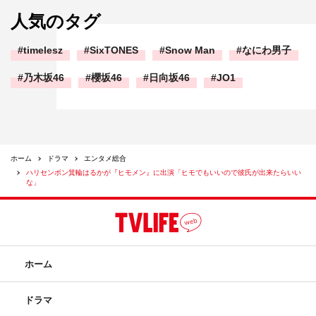
人気のタグ
timelesz
SixTONES
Snow Man
なにわ男子
乃木坂46
櫻坂46
日向坂46
JO1
ホーム
ドラマ
エンタメ総合
ハリセンボン箕輪はるかが『ヒモメン』に出演「ヒモでもいいので彼氏が出来たらいい
な」
ホーム
ドラマ