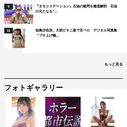
『タモリステーション』石油の疑問を徹底解剖 石油
9
の元となる“…
似鳥沙也加、大胆ビキニ姿で舌ペロ デジタル写真集
10
「ブチ上げ極…
もっと見る
フォトギャラリー