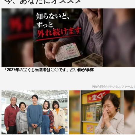
今、あなたにオススメ
ルカム上海」。この舞台に魅了され、女優になるべく文学
座を受験したという市毛が、人生の転機になったともいえ
るこの曲と当時を振り返る。
また、女優として輝き続ける一方で、市毛がプライベー
トで夢中になったのが“登山”。もともとは努力・根性・汗
をかくことが嫌いで運動が苦手だったそうだが、40歳の頃
にあることがきっかけで本格的な登山を体験し、山に魅せ
られたという。海外ではアフリカのキリマンジャロに挑
「2027年の宝くじ当選者は〇〇です」占い師が暴露
戦、国内では1人で登山し、一晩テントで過ごしたことも
あるなど、市毛が仰天山登りエピソードが明らかになる。
PR(合同会社デジタルファーム )