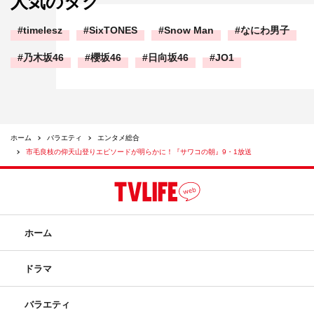
人気のタグ
timelesz
SixTONES
Snow Man
なにわ男子
乃木坂46
櫻坂46
日向坂46
JO1
ホーム
バラエティ
エンタメ総合
市毛良枝の仰天山登りエピソードが明らかに！『サワコの朝』9・1放送
ホーム
ドラマ
バラエティ