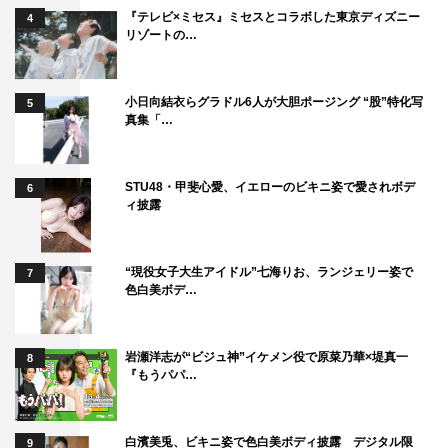
『テレビ×ミセス』ミセスとコラボした東京ディズニー
4
リゾートの…
小日向結衣らグラドル6人が大胆ポージング “股”特化写
5
真集「…
STU48・甲斐心愛、イエローのビキニ姿で愛されボデ
6
ィ披露
“現役女子大生アイドル”七海りお、ランジェリー姿で
7
色白美ボデ…
岩瀬洋志が“ビジュ神”イケメン役で原菜乃華×堤真一
8
『もうパパ…
白濱美兎、ビキニ姿で色白美ボディ披露 デジタル限
9