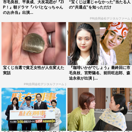
市毛良枝、平泉成、大友花恋が『ZI
“宝くじは運じゃなかった”当たる人
P！』朝ドラマ『パパとなっちゃん
の“共通点”を知っただけ
のお弁当』出演...
PR(合同会社デジタルファーム )
宝くじ当選で貧乏女性が人生変えた
『珈琲いかがでしょう』最終回に市
実話
毛良枝、宮野陽名、前田旺志郎、森
迫永依が出演 |...
PR(合同会社デジタルファーム )