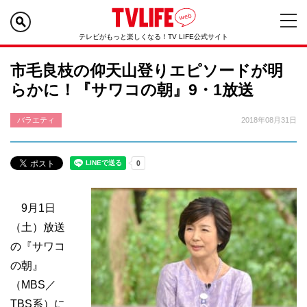
テレビがもっと楽しくなる！TV LIFE公式サイト
市毛良枝の仰天山登りエピソードが明
らかに！『サワコの朝』9・1放送
バラエティ
2018年08月31日
9月1日
（土）放送
の『サワコ
の朝』
（MBS／
TBS系）に