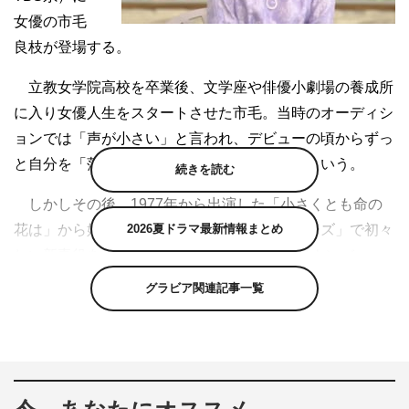
女優の市毛
良枝が登場する。
立教女学院高校を卒業後、文学座や俳優小劇場の養成所
に入り女優人生をスタートさせた市毛。当時のオーディシ
ョンでは「声が小さい」と言われ、デビューの頃からずっ
と自分を「落ちこぼれ俳優」だと思っていたという。
続きを読む
しかしその後、1977年から出演した「小さくとも命の
花は」から始まった初井言榮との「嫁姑シリーズ」で初々
2026夏ドラマ最新情報まとめ
しい新妻役を好演し、“お嫁さんにしたい女優ナンバー
1”と称され人気を博す。当初はテレビに出るつもりはあま
グラビア関連記事一覧
りなかったという市毛が、ずっと自信が持てなかったとい
う「俳優という職業」についての思いを阿川佐和子に語
る。
「記憶の中で今もきらめく1曲」は、吉田日出子の「ウェ