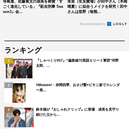
寺島進、佐藤寛太の成長を称賛「す
朱里（生見愛瑠）が田中さん（木南
ごく進化している」『駐在刑事 Sea
晴夏）に似合うメイクを研究！田中
son3』会...
さんは笙野（毎熊...
Recommended by
ランキング
『しゃべくり007』“偏差値70英語エリート軍団”河野
1
太郎、…
#Mooove!・赤間四季、おさげ髪×ビキニ姿でスレンダ
2
ー美…
鈴木福が『おしゃれクリップ』に登場 成長を見守り
3
続けた父から…