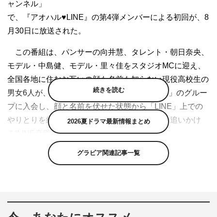
ャンネル」
で、『アオハル♥LINE』の第4弾メンバーによる初回が、8
月30日に放送された。
この番組は、パンサーの向井慧、タレント・朝日奈央、
モデル・中島健、モデル・里々佳をスタジオMCに迎え、
全国各地に住むお互いの顔も名前も知らない現役高校生の
続きを読む
男女6人が、コミュニケーションアプリ「LINE」のグルー
プに入会し、顔と名前を伏せた状態から「LINE」上での
やりとりを繰り返すなかで、恋に落ちるまでを追いかけ
2026夏ドラマ最新情報まとめ
る“LINE恋愛リアリティーショー”。
グラビア関連記事一覧
8月30日は、番組の第4弾メンバーとして「LINE」ネー
ム・アイス（岡山在住の17歳）、とまと（東京在住の18
歳）、ローズ（広島在住の16歳）の女子高校生3人と、モ
ンキー（山梨在住の17歳）、教授（千葉在住の18歳）、
シュート（北海道在住の17歳）の男子高校生3人が、お互