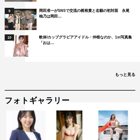
岡田准一がSNSで交流の梶裕貴と念願の初対面 永尾
9
柚乃は岡田…
軟体Iカップグラビアアイドル・仲根なのか、1st写真集
10
「おは…
もっと見る
フォトギャラリー