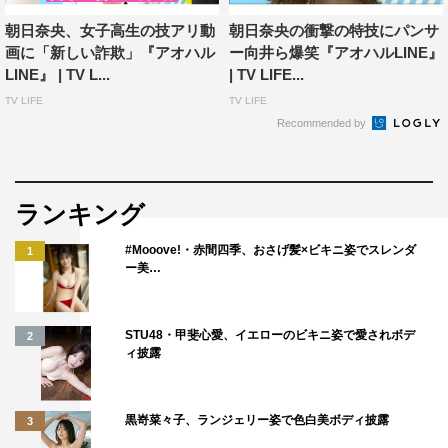
を笑わせた。
朝日奈央、女子高生の技アリ動
朝日奈央の衝撃の特技にパンサ
AbemaTV『アオハル♥LINE』
画に「新しい詐欺」『アオハル
ー向井ら爆笑『アオハルLINE』
LINE』 | TV L...
| TV LIFE...
放送日程：8月30日（木）後10時～10時30分
TV LIFE
TV LIFE
放送チャンネル：AbemaSPECIAL
Recommended by
放送URL：
https://abema.tv/channels/abema-
special/slots/AzakjRsK1hWYvT
Abemaビデオ：
https://abema.tv/video/title/90-1113
ランキング
#Mooove!・赤間四季、おさげ髪×ビキニ姿でスレンダ
©AbemaTV
1
ー美…
STU48・甲斐心愛、イエローのビキニ姿で愛されボデ
2
ィ披露
AbemaTV
パンサー
中島健
黒嵜菜々子、ランジェリー姿で色白美ボディ披露
3