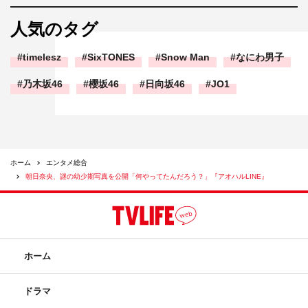
人気のタグ
timelesz
SixTONES
Snow Man
なにわ男子
乃木坂46
櫻坂46
日向坂46
JO1
ホーム
エンタメ総合
朝日奈央、謎の幼少期写真を公開「何やってたんだろう？」『アオハルLINE』
ホーム
ドラマ