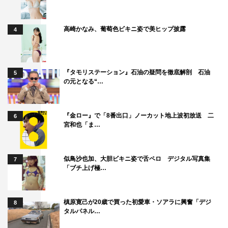
向井慧
朝日奈央
里々佳
高崎かなみ、葡萄色ビキニ姿で美ヒップ披露
4
『タモリステーション』石油の疑問を徹底解剖 石油
5
の元となる“…
『金ロー』で「8番出口」ノーカット地上波初放送 二
6
宮和也「ま…
似鳥沙也加、大胆ビキニ姿で舌ペロ デジタル写真集
7
「ブチ上げ極…
槙原寛己が20歳で買った初愛車・ソアラに興奮「デジ
8
タルパネル…