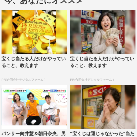
今、あなたにオススメ
いの顔も本名も知らない状態で「LINE」のグループに入
会。「LINE」上で自己紹介を行った。
「芸能人なら誰に似てる？」という質問に対して、女子高
生メンバーのとまとは、「この質問重要。言い過ぎた
ら“えっ”てなるし、、、」と冷静に分析し、スタジオの
MC陣も「よく分かってる」と感心。しかし、その直後に
宝くじ当たる人だけがやってい
宝くじ当たる人だけがやってい
「佐々木希かな～」と分析に相反する投稿をしたことか
ること、教えます
ること、教えます
ら、向井らは驚きのあまり叫び声をあげた。
PR(合同会社デジタルファーム )
PR(合同会社デジタルファーム )
さらに、その投稿に対して「めっちゃ美人じゃん」と反
応する他の高校生メンバーの様子を見て「ヤバい！ハード
ル上げすぎちゃった」と焦るとまとの姿に、「自分で一番
分かってたじゃん」「いや言うてたやん」と朝日や向井か
ら総ツッコミが入った。
続く男子高生メンバーのシュートと教授もそれぞれ負け
パンサー向井慧＆朝日奈央、男
“宝くじは運じゃなかった”当た