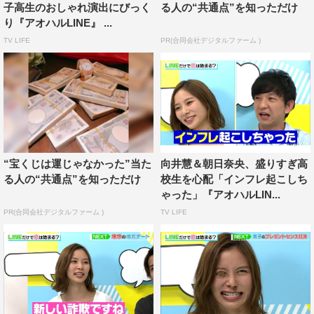
じと「1番言われるのが水嶋ヒロ」「俺は竹内涼真さんに
子高生のおしゃれ演出にびっく
る人の“共通点”を知っただけ
似てるって言われたことある！」と投稿。“アオハルある
り『アオハルLINE』 ...
ある”の、少しでも自分を良く見せたいあまりにハードル
TV LIFE
PR(合同会社デジタルファーム )
を上げすぎてしまう素直な高校生たちの姿に、向井は「と
んでもないメンバー」と、スタジオの笑いを誘った。
また、番組の後半では、高校生メンバーたちに対して
「皆さんの小さい頃の写真をアップしてください」という
お題が出され、メンバーはほんのりと面影が残るお互いの
“宝くじは運じゃなかった”当た
向井慧＆朝日奈央、盛りすぎ高
写真を見て現在の姿を想像し、盛り上がった。
る人の“共通点”を知っただけ
校生を心配「インフレ起こしち
ゃった」『アオハルLIN...
MC陣も、それぞれの幼少期の写真を公開。里々佳は5歳
PR(合同会社デジタルファーム )
TV LIFE
ぐらいのころに撮ったという写真を披露し、その美少女ぶ
りに「もうカワイイ」「既に出来上がっている」と絶賛の
声が上がった。朝日はチャイナ服に身を包んだ写真を披
露。しかし「チャイナ服にペンライトって何やってたんだ
ろう？」とそのシチュエーションに自ら疑問を呈し、一同