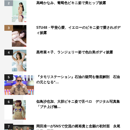
高崎かなみ、葡萄色ビキニ姿で美ヒップ披露
2
STU48・甲斐心愛、イエローのビキニ姿で愛されボデ
3
ィ披露
黒嵜菜々子、ランジェリー姿で色白美ボディ披露
4
『タモリステーション』石油の疑問を徹底解剖 石油
5
の元となる“…
似鳥沙也加、大胆ビキニ姿で舌ペロ デジタル写真集
6
「ブチ上げ極…
岡田准一がSNSで交流の梶裕貴と念願の初対面 永尾
7