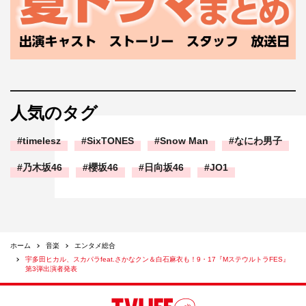
人気のタグ
timelesz
SixTONES
Snow Man
なにわ男子
乃木坂46
櫻坂46
日向坂46
JO1
ホーム
音楽
エンタメ総合
宇多田ヒカル、スカパラfeat.さかなクン＆白石麻衣も！9・17『MステウルトラFES』
第3弾出演者発表