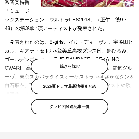
系音楽特番
『ミュージ
ックステーション ウルトラFES2018』（正午～後9・
48）の第3弾出演アーティストが発表された。
発表されたのは、E-girls、イル・ディーヴォ、宇多田ヒ
カル、キアラ・セトル×登美丘高校ダンス部、郷ひろみ、
ゴールデンボンバー、THE RAMPAGE、SEKAI NO
続きを読む
OWARI、高嶋ちさ子 12人のヴァイオリニスト、電気グル
ーヴ、東京スカパラダイスオーケストラ feat.さかなクン＆
白石麻衣、TWICEの12組。今後も追加アーティストや歌
2026夏ドラマ最新情報まとめ
唱楽曲、スペシャル企画が順次発表される。
グラビア関連記事一覧
2015年にスタートし、4年目を迎える同番組。今年は
「名曲だらけの踊る10時間生放送！」がテーマ。日本各地
の人々にインタビューした「この振付が好き！ニッポンの
名曲」が発表される。さらに、スペシャルゲストの登場