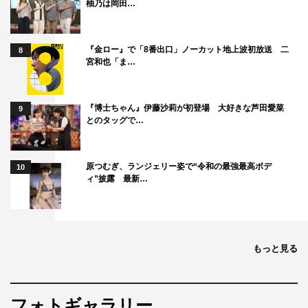
柚乃は岡田…
『金ロー』で「8番出口」ノーカット地上波初放送 二
8
宮和也「ま…
『博士ちゃん』伊藤沙莉が初登場 大好きな芦田愛菜
9
とのタッグで…
原つむぎ、ランジェリー姿で“令和の最強最高ボデ
10
ィ”披露 最新…
もっと見る
フォトギャラリー