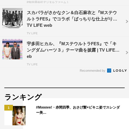
PR(合同会社デジタルファーム )
スカパラがさかなクン＆白石麻衣と『Mステウ
ルトラFES』でコラボ「ばっちりな仕上がり」 |
TV LIFE web
TV LIFE
宇多田ヒカル、『MステウルトラFES』で「キ
ングダムハーツ３」テーマ曲を披露 | TV LIFE w
eb
TV LIFE
Recommended by
ランキング
#Mooove!・赤間四季、おさげ髪×ビキニ姿でスレンダ
1
ー美…