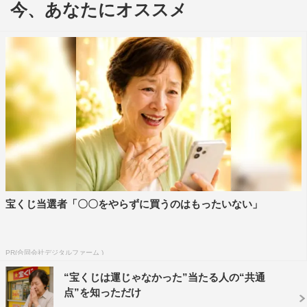
今、あなたにオススメ
や、豪華コラボレーション企画も進行中。一般公募による
番組初のダンスオーディション“Mステへの階段”も行わ
れ、優勝した1組が出演を果たす。
司会はタモリ、弘中綾香アナウンサー。
＜第1弾出演アーティスト＞
嵐、A.B.C-Z、KAT-TUN、関ジャニ∞、Kis-My-Ft2、King
＆Prince、三代目 J Soul Brothers、ジャニーズWEST、
Sexy Zone、高橋優、NEWS、V6、Hey! Say! JUMP、ゆ
ず、WANIMA
宝くじ当選者「〇〇をやらずに買うのはもったいない」
＜第2弾出演アーティスト＞
AKB48、荻野目洋子、きゃりーぱみゅぱみゅ、Kiroro、
CHEMISTRY、欅坂46、GENERATIONS、水曜日のカン
PR(合同会社デジタルファーム )
パネラ、夏川りみ、西野カナ、乃木坂46、Perfume、
“宝くじは運じゃなかった”当たる人の“共通
BEGIN、三浦大知、宮沢和史、ももいろクローバーZ、
点”を知っただけ