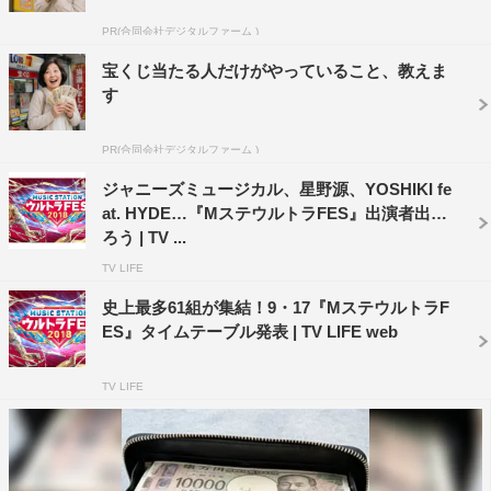
LiSA、Little Glee Monster
PR(合同会社デジタルファーム )
©テレビ朝日
宝くじ当たる人だけがやっていること、教えま
す
PR(合同会社デジタルファーム )
ジャニーズミュージカル、星野源、YOSHIKI fe
at. HYDE…『MステウルトラFES』出演者出そ
ろう | TV ...
TV LIFE
史上最多61組が集結！9・17『MステウルトラF
ES』タイムテーブル発表 | TV LIFE web
TV LIFE