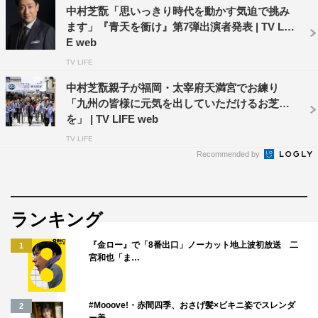
中村芝翫「思いっきり時代を動かす気迫で挑み
ます」『青天を衝け』第7弾出演者発表 | TV LIF
E web
TV LIFE
中村芝翫親子が福岡・太宰府天満宮でお練り
「九州の皆様に元気を出していただけるお芝居
を」 | TV LIFE web
TV LIFE
Recommended by
ランキング
『金ロー』で「8番出口」ノーカット地上波初放送 二
1
宮和也「ま…
#Mooove!・赤間四季、おさげ髪×ビキニ姿でスレンダ
2