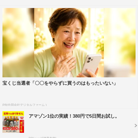
りました」と話した。
シェイクスピアの作品に初挑戦となる神山は「初めてか
かわらせていただいて、今回膨大なせりふの量で、やるこ
ともいっぱいあり、稽古中は共演者、スタッフの皆さんに
支えられてきた部分があったので、本番ではイアーゴーを
しっかり務めて１か月間走り抜けて。見てくださった皆さ
んに“こいつ嫌い！”って思えてもらえるような、でも人間
味も出せて感情移入できるようなイアーゴーを出せていた
だけたら」と意気込みを語った。
宝くじ当選者「〇〇をやらずに買うのはもったいない」
オセローは東京・新橋演舞場にて9月26日（水）まで上
演。
PR(合同会社デジタルファーム )
アマゾン1位の実績！380円で5日間お試し。