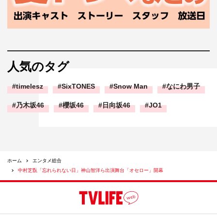
人気のタグ
timelesz
SixTONES
Snow Man
なにわ男子
乃木坂46
櫻坂46
日向坂46
JO1
ホーム
エンタメ総合
中村芝翫「忘れられない日」神山智洋ら出演舞台「オセロー」開幕