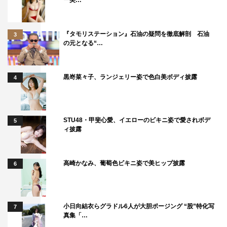
ー美…
『タモリステーション』石油の疑問を徹底解剖 石油
3
の元となる“…
黒嵜菜々子、ランジェリー姿で色白美ボディ披露
4
STU48・甲斐心愛、イエローのビキニ姿で愛されボデ
5
ィ披露
高崎かなみ、葡萄色ビキニ姿で美ヒップ披露
6
小日向結衣らグラドル6人が大胆ポージング “股”特化写
7
真集「…