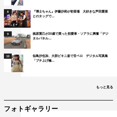
『博士ちゃん』伊藤沙莉が初登場 大好きな芦田愛菜
8
とのタッグで…
槙原寛己が20歳で買った初愛車・ソアラに興奮「デジ
9
タルパネル…
似鳥沙也加、大胆ビキニ姿で舌ペロ デジタル写真集
10
「ブチ上げ極…
もっと見る
フォトギャラリー