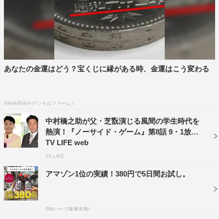
あなたの金運はどう？宝くじに縁がある時、金運はこう変わる
PR(合同会社デジタルファーム )
中村橋之助が父・芝翫演じる風間の学生時代を
熱演！『ノーサイド・ゲーム』第8話 9・1放送 |
TV LIFE web
TV LIFE
アマゾン1位の実績！380円で5日間お試し。
PR(ハーブ健康本舗)