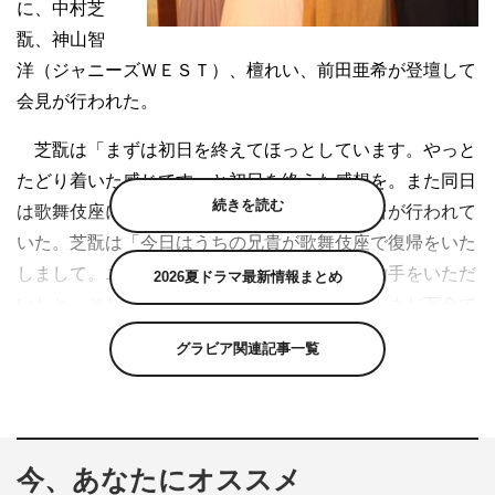
に、中村芝
翫、神山智
洋（ジャニーズＷＥＳＴ）、檀れい、前田亜希が登壇して
会見が行われた。
芝翫は「まずは初日を終えてほっとしています。やっと
たどり着いた感じです」と初日を終えた感想を。また同日
続きを読む
は歌舞伎座にて芝翫の兄・中村福助の復帰舞台が行われて
いた。芝翫は「今日はうちの兄貴が歌舞伎座で復帰をいた
しまして。ニュースを見たら割れんばかりの拍手をいただ
2026夏ドラマ最新情報まとめ
いたと。それを聞いて涙が止まらなくなった。まだ万全で
はないが、本当にありがたい」としみじみ。また、父で７
グラビア関連記事一覧
代目・芝翫の最後の舞台が2011年９月１日の演舞場での
初日だった。父を思い、「芝翫の魂が入れかわったような
思いです。父が使っていた楽屋も入れさせていただいてい
るので。今日は父は歌舞伎座と演舞場を行ったり来たりし
今、あなたにオススメ
て大変だったろうと思います。今日は忘れられない日にな