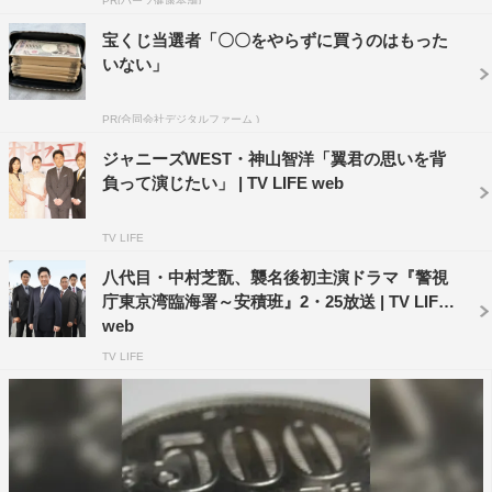
PR(ハーブ健康本舗)
宝くじ当選者「〇〇をやらずに買うのはもった
ジャニーズ
ジャニーズWEST
いない」
ステージ
神山智洋
PR(合同会社デジタルファーム )
ジャニーズWEST・神山智洋「翼君の思いを背
負って演じたい」 | TV LIFE web
TV LIFE
八代目・中村芝翫、襲名後初主演ドラマ『警視
庁東京湾臨海署～安積班』2・25放送 | TV LIFE
web
TV LIFE