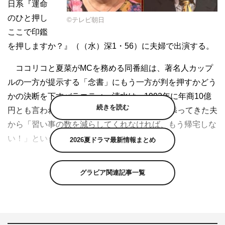
日系『運命
のひと押し
©テレビ朝日
ここで印鑑
を押しますか？』（（水）深1・56）に夫婦で出演する。
ココリコと夏菜がMCを務める同番組は、著名人カップ
ルの一方が提示する「念書」にもう一方が判を押すかどう
かの決断を下すバラエティ。清水は、1992年に年商10億
続きを読む
円とも言われる出版社社長と結婚。26年連れ添ってきた夫
から「習い事の数を減らしてくれなければ、もう帰宅しな
い！」という念書を突きつけられる。
2026夏ドラマ最新情報まとめ
聞けば清水の習い事はシャンソン、小唄、ピアノ、俳
グラビア関連記事一覧
句、弾き語り、フランス語、日本舞踊、英語、弓道と、全
部で何と9つ。費用がかかる上、家事をする時間もないほ
ど忙しくなり、家の中は常にグッチャグチャ。あまりに片
付いていないため、夫の両親が上京しても清水が「家に入