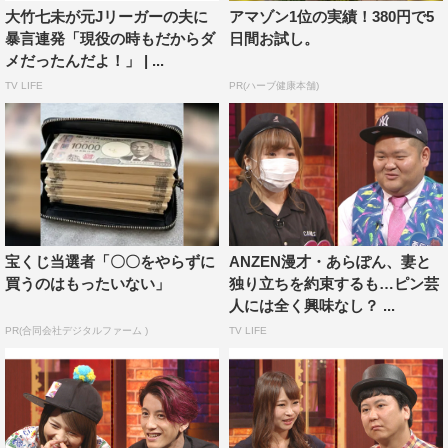
大竹七未が元Jリーガーの夫に
アマゾン1位の実績！380円で5
暴言連発「現役の時もだからダ
日間お試し。
メだったんだよ！」 | ...
TV LIFE
PR(ハーブ健康本舗)
宝くじ当選者「〇〇をやらずに
ANZEN漫才・あらぽん、妻と
買うのはもったいない」
独り立ちを約束するも…ピン芸
人には全く興味なし？ ...
PR(合同会社デジタルファーム )
TV LIFE