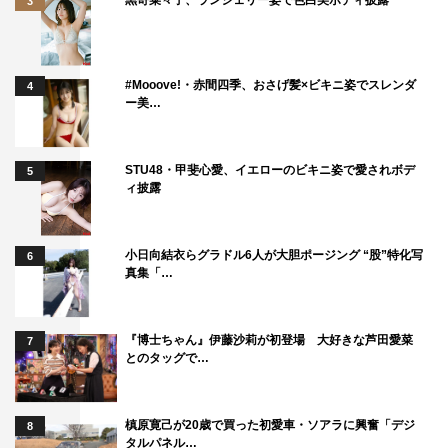
3
#Mooove!・赤間四季、おさげ髪×ビキニ姿でスレンダ
4
ー美…
STU48・甲斐心愛、イエローのビキニ姿で愛されボデ
5
ィ披露
小日向結衣らグラドル6人が大胆ポージング “股”特化写
6
真集「…
『博士ちゃん』伊藤沙莉が初登場 大好きな芦田愛菜
7
とのタッグで…
槙原寛己が20歳で買った初愛車・ソアラに興奮「デジ
8
タルパネル…