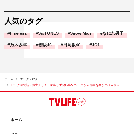
人気のタグ
timelesz
SixTONES
Snow Man
なにわ男子
乃木坂46
櫻坂46
日向坂46
JO1
ホーム
エンタメ総合
ピンクの電話・清水よし子、家事せず習い事“9つ”…夫から念書を突きつけられる
ホーム