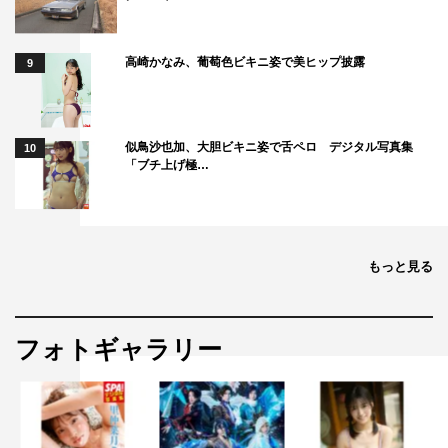
高崎かなみ、葡萄色ビキニ姿で美ヒップ披露
9
似鳥沙也加、大胆ビキニ姿で舌ペロ デジタル写真集
10
「ブチ上げ極…
もっと見る
フォトギャラリー