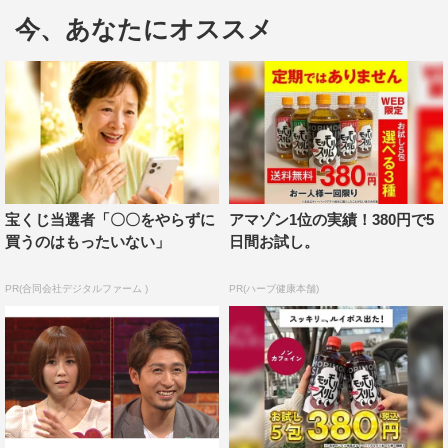
ってきては困る！絶対ダメ！」と入室を断固拒否し、暑い
今、あなたにオススメ
中、家の前で待たせることも多いという。
それほどまでに習い事にのめりこむ清水を、夫は「将来
自分の芸に生かすと言っているが、無駄な時間を費やし、
無駄な努力をしているだけ」とバッサリ。どの習い事を辞
めるべきか仕分けるべく、清水にそれぞれの成果を披露し
てもらうが、夏菜もただただ目を丸くするだけの仰天の光
宝くじ当選者「〇〇をやらずに
アマゾン1位の実績！380円で5
景が続出。ココリコも慌てて止めに入る有様に…。
買うのはもったいない」
日間お試し。
夫の切実な訴えにも、清水は他人事のようにクスクスと
PR(合同会社デジタルファーム )
PR(ハーブ健康本舗)
笑い、「ごめんなさい、エヘッ」。事態を重く見たココリ
コと夏菜は辞めたほうがいいと思う習い事を真剣に提案し
ていくが、清水はなんだかんだと理由をつけては「辞めら
れない、譲れない」と一向に首を縦には振らず。やむなく
夫が譲歩して念書の書き換えにまで踏み切るも、番組開始
以来初の“衝撃的な結末”を迎える。