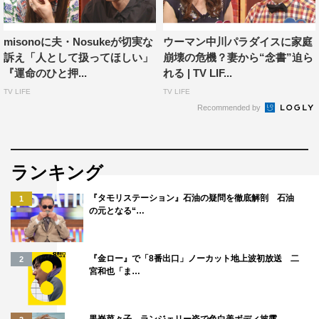
misonoに夫・Nosukeが切実な
ウーマン中川パラダイスに家庭
訴え「人として扱ってほしい」
崩壊の危機？妻から“念書”迫ら
『運命のひと押...
れる | TV LIF...
TV LIFE
TV LIFE
Recommended by
ランキング
『タモリステーション』石油の疑問を徹底解剖 石油
1
の元となる“…
『金ロー』で「8番出口」ノーカット地上波初放送 二
2
宮和也「ま…
黒嵜菜々子、ランジェリー姿で色白美ボディ披露