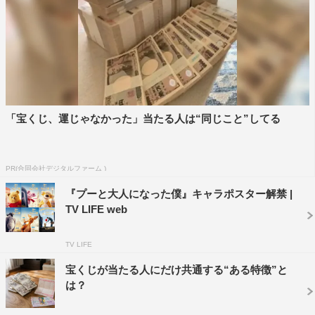
を盛り上げた。
最後に、ユアンは「この作品は、感じるままに受け止め
てみてほしいし、何よりもこの作品を心から楽しんでほし
い。本作への出演はとても美しい経験だった。監督のマー
クは、とても美しい映画を作り上げたんだ」と。堺は「今
日ユアンさんに初めてお会いしましたが、一緒に遊びたく
「宝くじ、運じゃなかった」当たる人は“同じこと”してる
なる素敵な人！近くにいたら、師匠としてずっとついてい
きたい。皆さんもユアンさんと一緒に、ぜひ100エーカー
PR(合同会社デジタルファーム )
の森へ遊びに出かけていただけたらと思います！」と締め
くくった。
『プーと大人になった僕』キャラポスター解禁 |
TV LIFE web
『プーと大人になった僕』
9月14日（金）全国ロードショー
TV LIFE
宝くじが当たる人にだけ共通する“ある特徴”と
監督：マーク・フォスター（『チョコレート』『ネバーラ
は？
ンド』）
出演：ユアン・マクレガー、ヘイリー・アトウェル ほか