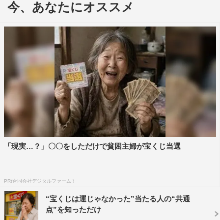
今、あなたにオススメ
登場。ユアンとの初対面に、堺は「ユアンさんの演じるク
リストファー・ロビンと一つになろうと頑張っていたの
で、実際にお会いできてうれしいです！」と。ユアンは
「今後、彼の映画が英語圏で公開されるときには、僕が彼
の声を吹き替えるよ」と話し、会場を沸かせた。
本作のテーマの「大人になって忘れかけていた大切なも
の」について聞かれたユアンは「プーが言ってるけど、ど
うやって時間を過ごすかが大切なんだ」とコメント。「何
もしない時間を大切にしないと、僕らは仕事ばっかりにな
ってしまうからね」と、プーの名言を使って観客に語りか
「現実…？」〇〇をしただけで貧困主婦が宝くじ当選
けた。
少年時代の夢について聞かれると、世代も近く、幼い頃
PR(合同会社デジタルファーム )
から思い描いていた“俳優”という夢をかなえた2人は、多
“宝くじは運じゃなかった”当たる人の“共通
くの共通点が判明。「9歳の頃から思い描いていた夢は、
点”を知っただけ
俳優だったんだ」と振り返ったユアン。堺は「僕は幼稚園