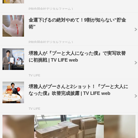
の学芸会で『白雪姫の森』小鹿役だったんです。その時は
PR(合同会社デジタルファーム )
まさか俳優になるとは思ってなかったんですが、クリスト
金運下げるの絶対やめて！9割が知らない“貯金
ファー・ロビンのように物語の世界に入ることが子供の頃
術”
から好きでした」と意外な少年時代を語った。
PR(合同会社デジタルファーム )
プーのお気に入りの名言について聞かれると、ユアンは
「『何をするのが好き？』というプーの質問に、クリスト
堺雅人が『プーと大人になった僕』で実写吹替
に初挑戦 | TV LIFE web
ファーが『何もしないことが好きだよ』と答える場面が一
番好きなんだ。僕も何もしない一日が大好き。でも、その
TV LIFE
日が一番忙しくなったりするんだよね」と笑顔。堺は「僕
堺雅人がプーさんと2ショット！『プーと大人に
は『今日が一番好き』という言葉が好きです。まるで不思
なった僕』吹替完成披露 | TV LIFE web
議な力を持っている“マスター”が語っているみたいです
し」とユアンが演じた「スター・ウォーズ」シリーズのオ
TV LIFE
ビワン・ケノービ役に思わせる粋な回答を披露。ユアンは
「そのマスターは、実は赤いマントをまとっているかもね
（笑）」と初対面とは思えない息の合ったやりとりで会場