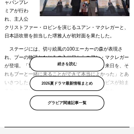
ャパンプレ
ミアが行わ
れ、主人公
クリストファー・ロビンを演じるユアン・マクレガーと、
日本語吹替を担当した堺雅人が初対面を果たした。
ステージには、切り絵風の100エーカーの森が表現さ
れ、プーの物語おなじみの入り口からユアン・マクレガー
続きを読む
が登場。「皆さんに会えてうれしいよ！初めて来日を、そ
れもプーと一緒に来ることができて本当によかった」とあ
いさつした。レッドカーペット上のファンサービスが始ま
2026夏ドラマ最新情報まとめ
ると、ユアンの神対応に涙を流すファンも見られた。
グラビア関連記事一覧
舞台あいさつでは、プーを抱きかかえたユアンが再登
場。映画の再会シーンを思わせる演出にファンも大興奮
で、大きな歓声に包まれた。その後、日本語吹替版でユア
ン演じるクリストファー・ロビンの声を担当した堺雅人が