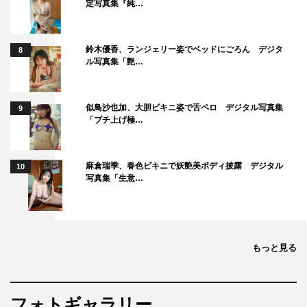
定写真集『純…
鈴木優香、ランジェリー姿でベッドにごろん デジタ
8
ル写真集「艶…
似鳥沙也加、大胆ビキニ姿で舌ペロ デジタル写真集
9
「ブチ上げ極…
麻倉瑞季、春色ビキニで妖艶美ボディ披露 デジタル
10
写真集「生意…
もっと見る
フォトギャラリー