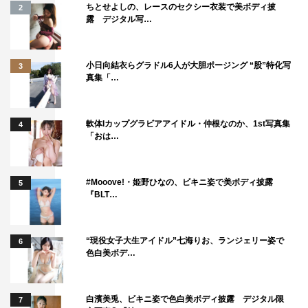
ちとせよしの、レースのセクシー衣装で美ボディ披
2
露 デジタル写…
小日向結衣らグラドル6人が大胆ポージング “股”特化写
3
真集「…
軟体Iカップグラビアアイドル・仲根なのか、1st写真集
4
「おは…
#Mooove!・姫野ひなの、ビキニ姿で美ボディ披露
5
『BLT…
“現役女子大生アイドル”七海りお、ランジェリー姿で
6
色白美ボデ…
白濱美兎、ビキニ姿で色白美ボディ披露 デジタル限
7