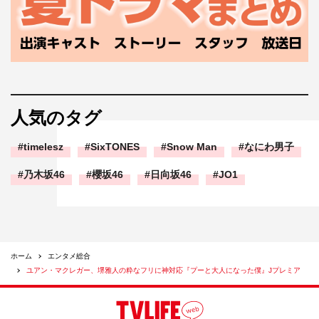
人気のタグ
timelesz
SixTONES
Snow Man
なにわ男子
乃木坂46
櫻坂46
日向坂46
JO1
ホーム
エンタメ総合
ユアン・マクレガー、堺雅人の粋なフリに神対応『プーと大人になった僕』Jプレミア