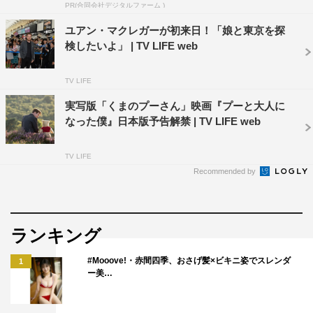
PR(合同会社デジタルファーム )
配給：ウォルト・ディズニー・ジャパン
ユアン・マクレガーが初来日！「娘と東京を探
検したいよ」 | TV LIFE web
公式HP：disney.jp/Pooh-Boku
©2018 Disney Enterprises, Inc.
TV LIFE
実写版「くまのプーさん」映画『プーと大人に
なった僕』日本版予告解禁 | TV LIFE web
TV LIFE
Recommended by
堺雅人
ランキング
#Mooove!・赤間四季、おさげ髪×ビキニ姿でスレンダ
1
ー美…