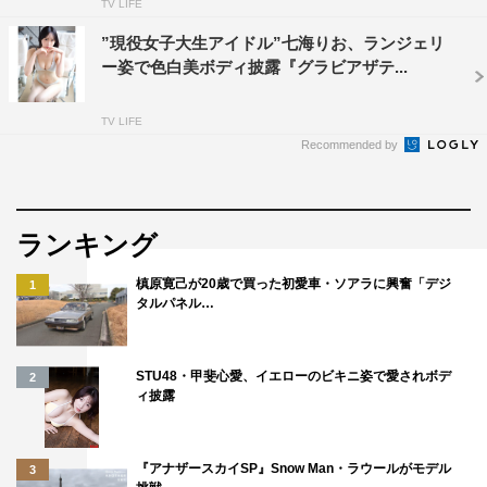
TV LIFE
”現役女子大生アイドル”七海りお、ランジェリ
ー姿で色白美ボディ披露『グラビアザテ...
TV LIFE
Recommended by
ランキング
槙原寛己が20歳で買った初愛車・ソアラに興奮「デジ
1
タルパネル…
STU48・甲斐心愛、イエローのビキニ姿で愛されボデ
2
ィ披露
『アナザースカイSP』Snow Man・ラウールがモデル
3