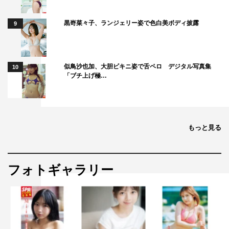
黒嵜菜々子、ランジェリー姿で色白美ボディ披露
9
似鳥沙也加、大胆ビキニ姿で舌ペロ デジタル写真集
10
「ブチ上げ極…
もっと見る
フォトギャラリー