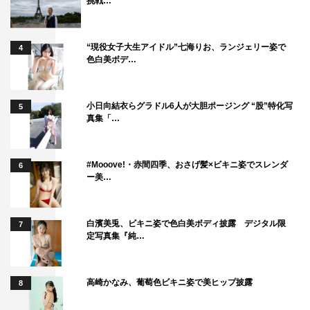
挑戦…
“現役女子大生アイドル”七海りお、ランジェリー姿で
4
色白美ボデ…
小日向結衣らグラドル6人が大胆ポージング “股”特化写
5
真集「…
#Mooove!・赤間四季、おさげ髪×ビキニ姿でスレンダ
6
ー美…
白濱美兎、ビキニ姿で色白美ボディ披露 デジタル限
7
定写真集『純…
高崎かなみ、葡萄色ビキニ姿で美ヒップ披露
8