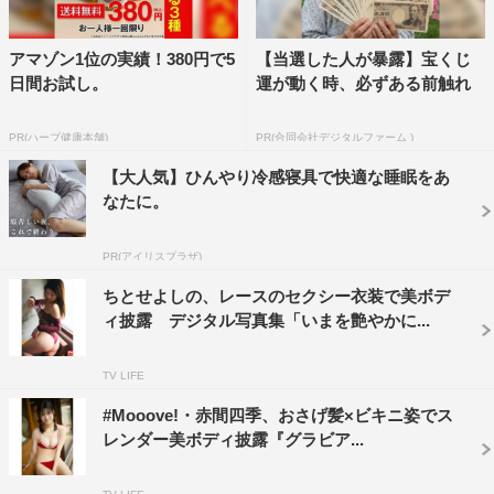
アマゾン1位の実績！380円で5
【当選した人が暴露】宝くじ
日間お試し。
運が動く時、必ずある前触れ
PR(ハーブ健康本舗)
PR(合同会社デジタルファーム )
【大人気】ひんやり冷感寝具で快適な睡眠をあ
なたに。
PR(アイリスプラザ)
ちとせよしの、レースのセクシー衣装で美ボデ
ィ披露 デジタル写真集「いまを艶やかに...
TV LIFE
#Mooove!・赤間四季、おさげ髪×ビキニ姿でス
レンダー美ボディ披露『グラビア...