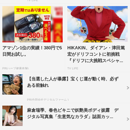
TV LIFE
アマゾン1位の実績！380円で5
HIKAKIN、ダイアン・津田篤
日間お試し。
宏がドリフコントに初挑戦
『ドリフに大挑戦スペシャ...
PR(ハーブ健康本舗)
TV LIFE
【当選した人が暴露】宝くじ運が動く時、必ず
ある前触れ
PR(合同会社デジタルファーム )
麻倉瑞季、春色ビキニで妖艶美ボディ披露 デ
ジタル写真集「生意気なカラダ」誌面カッ...