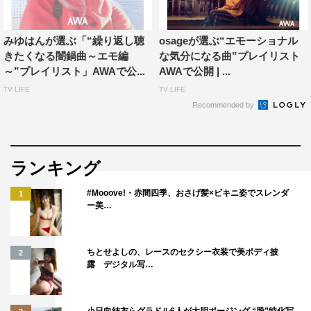
15. KESALAN BLUES／吉田凜音
AWA：
https://awa.fm/
みゆはんが選ぶ「“繰り返し聴
osageが選ぶ“エモーショナル
きたくなる闇鍋曲～エモ編
な気分になる曲”プレイリスト
～”プレイリスト」AWAで公...
AWAで公開 | ...
TV LIFE
TV LIFE
Recommended by
AWA
ランキング
#Mooove!・赤間四季、おさげ髪×ビキニ姿でスレンダ
1
ー美…
ちとせよしの、レースのセクシー衣装で美ボディ披
2
露 デジタル写…
小日向結衣らグラドル6人が大胆ポージング “股”特化写