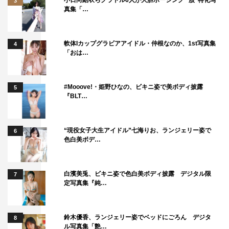
3
真集「…
軟体Iカップグラビアアイドル・仲根なのか、1st写真集
4
「おは…
#Mooove!・姫野ひなの、ビキニ姿で美ボディ披露
5
『BLT…
“現役女子大生アイドル”七海りお、ランジェリー姿で
6
色白美ボデ…
白濱美兎、ビキニ姿で色白美ボディ披露 デジタル限
7
定写真集『純…
鈴木優香、ランジェリー姿でベッドにごろん デジタ
8
ル写真集「艶…