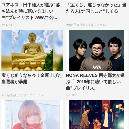
ユアネス・田中雄大が選ぶ“落
「宝くじ、運じゃなかった」当
プレイリストURL：
https://mf.awa.fm/2DCwi0p
ち込んだ時に聴いてほしい
たる人は“同じこと”してる
曲”プレイリスト AWAで公...
01. FOREVER YOUNG／吉田凜音
TV LIFE
PR(合同会社デジタルファーム )
02. Special Voice／吉田凜音
03. Find Me!／吉田凜音
04. Smells Like Teen Spirit／Nirvana
05. 高架線／ELLEGARDEN
06. 痛いよ／清竜人
07. 赤い電車／くるり
08. 東京／くるり
宝くじ狙うなら今！金運上げた
NONA REEVES 西寺郷太が選
当選者が暴露
ぶ「“2019年に聴いて欲しい
09. 栞／クリープハイプ
曲”プレイリス...
10. ただ／クリープハイプ
PR(合同会社デジタルファーム )
TV LIFE
11. 獣ゆく細道／椎名林檎と宮本浩次
12. 正しい街／椎名林檎
13. 17／椎名林檎
14. STAY FOOL!!／吉田凜音