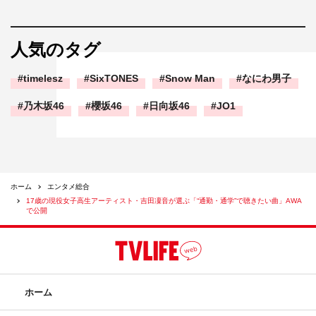
人気のタグ
timelesz
SixTONES
Snow Man
なにわ男子
乃木坂46
櫻坂46
日向坂46
JO1
ホーム
エンタメ総合
17歳の現役女子高生アーティスト・吉田凜音が選ぶ「“通勤・通学”で聴きたい曲」AWA
で公開
ホーム