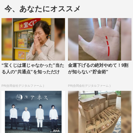
ELLEGARDEN「高架線」など、ギターリフが印象的なロ
今、あなたにオススメ
ックナンバーから、奇跡のコラボで話題の椎名林檎と宮本
浩次「獣ゆく細道」や椎名林檎が17歳の心情を描いた
「17」など、吉田のバックボーンが垣間見えるセレクトに
なっている。
また、新曲に対する想いや来月で18歳になる吉田が17
歳の1年間を振り返ったオリジナルヴォイスも同時配信さ
“宝くじは運じゃなかった”当た
金運下げるの絶対やめて！9割
れる。
る人の“共通点”を知っただけ
が知らない“貯金術”
＜吉田凜音コメント（一部抜粋）＞
PR(合同会社デジタルファーム )
PR(合同会社デジタルファーム )
「今17歳で来月18歳になるんですけれど、17歳の1年間は
アルバムも出したし、SKY-HIさんとの曲も出したし、主
演映画もやったし、濃い一年でした」
「来月18歳になるので、私らしく楽しみたいと思います」
『吉田凜音が選ぶ“通勤・通学”で聴きたい曲』