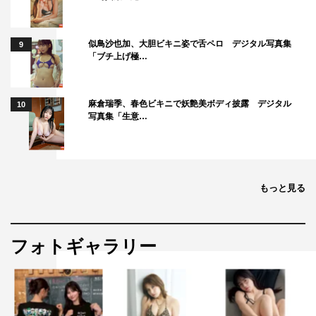
似鳥沙也加、大胆ビキニ姿で舌ペロ デジタル写真集
9
「ブチ上げ極…
麻倉瑞季、春色ビキニで妖艶美ボディ披露 デジタル
10
写真集「生意…
もっと見る
フォトギャラリー