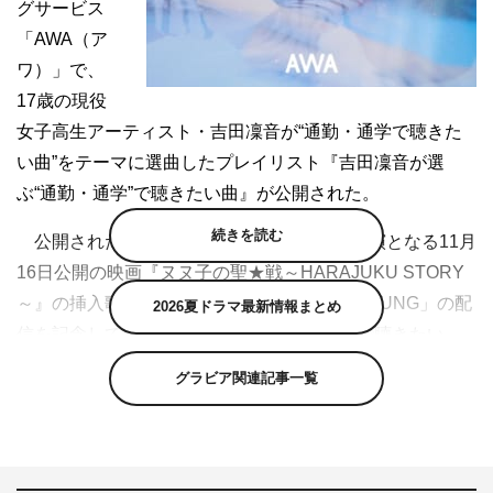
グサービス
「AWA（ア
ワ）」で、
17歳の現役
女子高生アーティスト・吉田凜音が“通勤・通学で聴きた
い曲”をテーマに選曲したプレイリスト『吉田凜音が選
ぶ“通勤・通学”で聴きたい曲』が公開された。
続きを読む
公開されたプレイリストは、吉田凜音初主演となる11月
16日公開の映画『ヌヌ子の聖★戦～HARAJUKU STORY
～』の挿入歌に決定した新曲「FOREVER YOUNG」の配
2026夏ドラマ最新情報まとめ
信を記念して作成されたもの。“通勤・通学で聴きたい
曲”をテーマに、 楽曲がセレクトされている。
グラビア関連記事一覧
リード曲は、映画の登場人物2人の物語が詰まったポジ
ティブソング「FOREVER YOUNG」からスタート。 その
ほか、Nirvanaの代表曲「Smells Like Teen Spirit」や