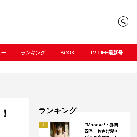
ュー
ランキング
BOOK
TV LIFE最新号
ランキング
導！
#Mooove!・赤間
1
四季、おさげ髪×