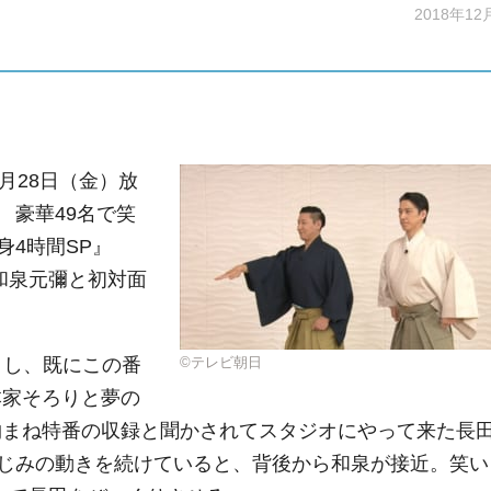
2018年12
月28日（金）放
 豪華49名で笑
4時間SP』
和泉元彌と初対面
クし、既にこの番
©テレビ朝日
本家そろりと夢の
物まね特番の収録と聞かされてスタジオにやって来た長
じみの動きを続けていると、背後から和泉が接近。笑い