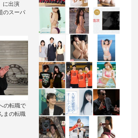
o＋』に出演
話題のスーパ
への転職で
さんまの転職