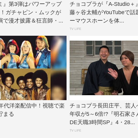
ミ』第3弾はパワーアップ
チョコプラが『A-Studi
出！ガチャピン・ムックが
藤ヶ谷太輔がYouTubeで
で漫才披露＆狂言師・...
ーマウスホーンを体...
TV LIFE
0年代洋楽配信中！視聴で楽
チョコプラ長田庄平、芸人
貯まる
年収が5～6倍!?『明石家
DE天職3時間SP』4・28...
TV LIFE