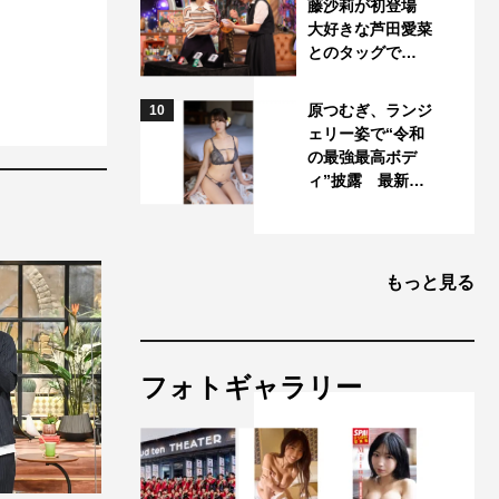
藤沙莉が初登場
大好きな芦田愛菜
とのタッグで…
原つむぎ、ランジ
10
ェリー姿で“令和
の最強最高ボデ
ィ”披露 最新…
もっと見る
フォトギャラリー