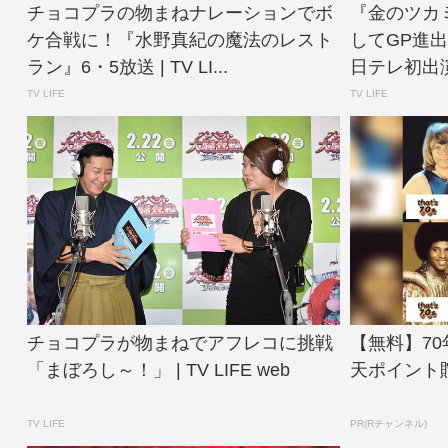
チョコプラの物まねナレーションでボ
『金のツカ
ケ合戦に！『水野真紀の魔法のレスト
してGP進
ラン』6・5放送 | TV LI...
日テレ初出演
TV LIFE
TV LIFE
チョコプラが物まねでアフレコに挑戦
【無料】7
「まぼろし～！」 | TV LIFE web
天ポイント
TV LIFE
PR(Rチャンネル)