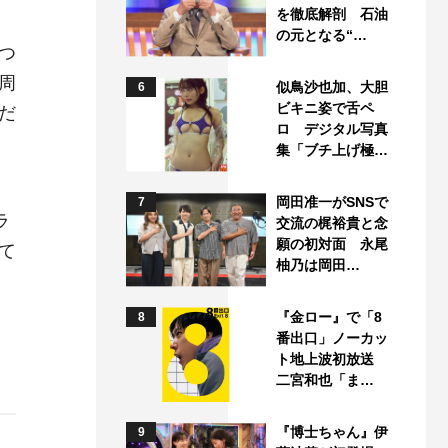
を徹底解剖 石油
の元となる“…
つ
周
似鳥沙也加、大胆
6
ビキニ姿で舌ペ
だ
ロ デジタル写真
集「ブチ上げ極…
岡田准一がSNSで
7
ラ
交流の梶裕貴と念
願の初対面 永尾
て
柚乃は岡田…
『金ロー』で「8
8
番出口」ノーカッ
ト地上波初放送
二宮和也「ま…
『博士ちゃん』伊
9