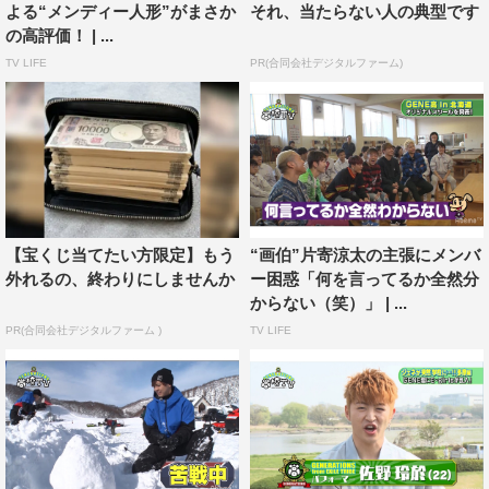
よる“メンディー人形”がまさか
それ、当たらない人の典型です
の高評価！ | ...
番組のラストでは、GENERATIONSとE-girlsのメンバ
TV LIFE
PR(合同会社デジタルファーム)
ー総勢18人が大縄跳び連続118回に挑戦した。
AbemaTV『GENERATIONS高校TV』
放送日程：1月6日（日）後8時30分～10時
放送チャンネル：AbemaSPECIALチャンネル
出演者：GENERATIONS from EXILE TRIBE、E-girls
【宝くじ当てたい方限定】もう
“画伯”片寄涼太の主張にメンバ
過去放送URL：
https://abema.tv/video/episode/90-
外れるの、終わりにしませんか
ー困惑「何を言ってるか全然分
からない（笑）」 | ...
493_s0_p85
PR(合同会社デジタルファーム )
TV LIFE
©AbemaTV