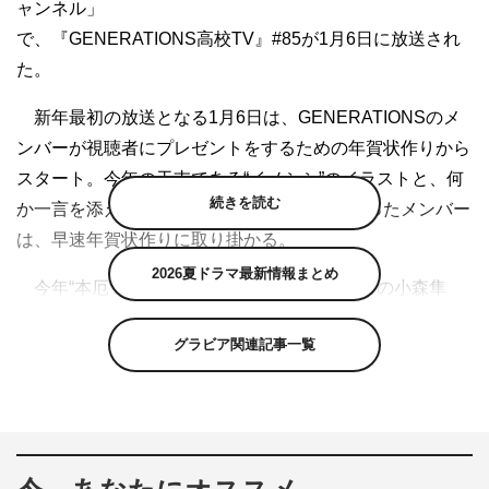
ャンネル」
で、『GENERATIONS高校TV』#85が1月6日に放送され
た。
新年最初の放送となる1月6日は、GENERATIONSのメ
ンバーが視聴者にプレゼントをするための年賀状作りから
スタート。今年の干支である“イノシシ”のイラストと、何
続きを読む
か一言を添えて年賀状を書き上げることになったメンバー
は、早速年賀状作りに取り掛かる。
2026夏ドラマ最新情報まとめ
今年“本厄”を迎えることを気にしている様子の小森隼
は、かわいいイノシシのイラストに、「あけおめ、ことよ
グラビア関連記事一覧
ろ」とシンプルなデザインの年賀状を披露。リーダーの白
濱亜嵐は、イノシシにサングラスをかけるという遊び心を
見せた。
その後も個性強めな年賀状が披露される中、片寄涼太が
描いたイノシシを見たメンバーは「キバどっち生えてる