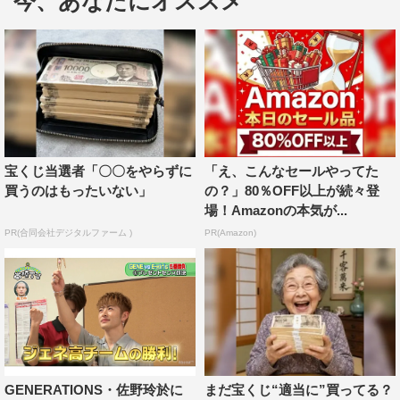
今、あなたにオススメ
の！？」「これ“トド”だよ（笑）」と大爆笑。
新年早々に才能を爆発させた片寄画伯は、さらに
「“い”つまでも、“の”びのびと、“し”ょうらいを、“し”んじ
て」と、“イノシシ”で「あいうえお作文」も披露した。
さらに、番組では、昨年末に放送した
宝くじ当選者「〇〇をやらずに
「え、こんなセールやってた
『GENERATIONS高校TV エナジー全開！E高が乗り込ん
買うのはもったいない」
の？」80％OFF以上が続々登
できた！ガチスポーツ対決SP』の完結編を放送。E-girls
場！Amazonの本気が...
とGENERATIONSが、芸術センスが問われる「スマホケ
PR(合同会社デジタルファーム )
PR(Amazon)
ースお絵描き対決」で“ガチ”対決を行った。
「お正月」というテーマに合わせ、制限時間20分以内に
スマホケースをデザインすることになった
GENERATIONSとE-girlsのメンバーは、折り紙やビー
ズ、マスキングテープやモールなど、さまざまな小物を使
GENERATIONS・佐野玲於に
まだ宝くじ“適当に”買ってる？
って思い思いのスマホケースを作り上げた。