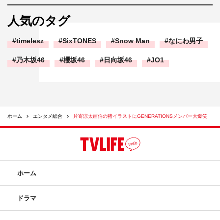
人気のタグ
timelesz
SixTONES
Snow Man
なにわ男子
乃木坂46
櫻坂46
日向坂46
JO1
ホーム
エンタメ総合
片寄涼太画伯の猪イラストにGENERATIONSメンバー大爆笑
ホーム
ドラマ