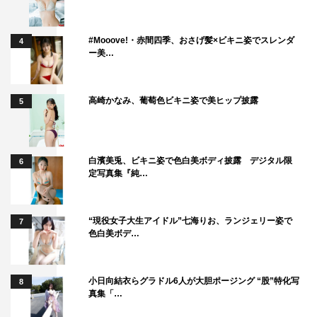
#Mooove!・赤間四季、おさげ髪×ビキニ姿でスレンダ
4
ー美…
高崎かなみ、葡萄色ビキニ姿で美ヒップ披露
5
白濱美兎、ビキニ姿で色白美ボディ披露 デジタル限
6
定写真集『純…
“現役女子大生アイドル”七海りお、ランジェリー姿で
7
色白美ボデ…
小日向結衣らグラドル6人が大胆ポージング “股”特化写
8
真集「…