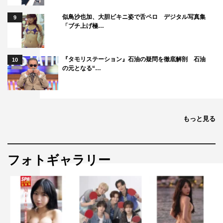
似鳥沙也加、大胆ビキニ姿で舌ペロ デジタル写真集
9
「ブチ上げ極…
『タモリステーション』石油の疑問を徹底解剖 石油
10
の元となる“…
もっと見る
フォトギャラリー