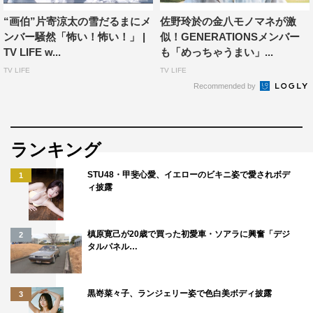
“画伯”片寄涼太の雪だるまにメ
佐野玲於の金八モノマネが激
AbemaTV
GENERATIONS
ンバー騒然「怖い！怖い！」 |
似！GENERATIONSメンバー
TV LIFE w...
も「めっちゃうまい」...
TV LIFE
TV LIFE
Recommended by
ランキング
STU48・甲斐心愛、イエローのビキニ姿で愛されボデ
1
ィ披露
槙原寛己が20歳で買った初愛車・ソアラに興奮「デジ
2
タルパネル…
黒嵜菜々子、ランジェリー姿で色白美ボディ披露
3