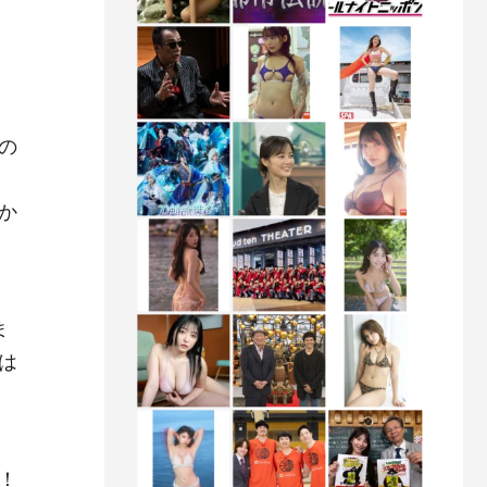
の
か
ま
は
！