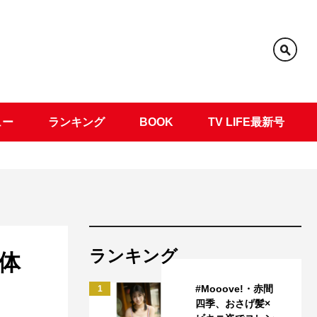
ュー
ランキング
BOOK
TV LIFE最新号
ランキング
体
#Mooove!・赤間
1
四季、おさげ髪×