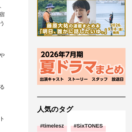
、
宿
う
や
る
人気のタグ
ト
timelesz
SixTONES