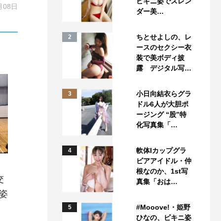
ビキニ姿でスレン
月08日
ダー美…
ちとせよしの、レ
2
ースのセクシー衣
装で美ボディ披
露 デジタル写…
小日向結衣らグラ
3
ドル6人が大胆ポ
ージング “股”特
化写真集「…
軟体Iカップグラ
4
ビアアイドル・仲
根なのか、1st写
交
真集「おは…
姿
#Mooove!・姫野
5
ひなの、ビキニ姿