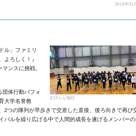
2019年01
ドル」ファミリ
、よろしく！』
ーマンスに挑戦。
る団体行動パフォ
(C)テレビ朝日
育大学名誉教
、2つの隊列が早歩きで交差した直後、後ろ向きで再び
イバルを繰り広げる中で人間的成長を遂げるメンバーの