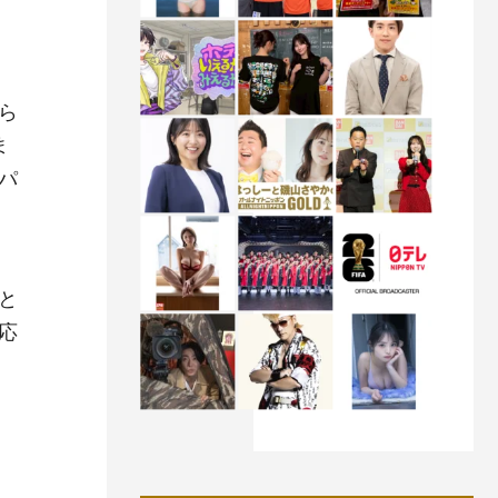
ら
ま
パ
と
応