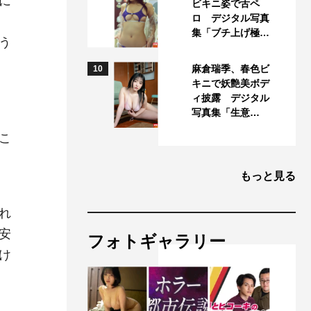
に
ビキニ姿で舌ペ
ロ デジタル写真
集「ブチ上げ極…
う
麻倉瑞季、春色ビ
10
キニで妖艶美ボデ
ィ披露 デジタル
写真集「生意…
こ
もっと見る
れ
安
フォトギャラリー
け