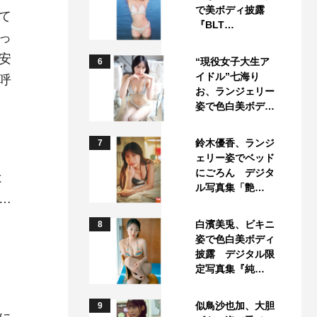
で美ボディ披露
て
『BLT…
っ
安
“現役女子大生ア
6
イドル”七海り
呼
お、ランジェリー
姿で色白美ボデ…
鈴木優香、ランジ
7
ェリー姿でベッド
にごろん デジタ
は
ル写真集「艶…
…
く
白濱美兎、ビキニ
8
姿で色白美ボディ
披露 デジタル限
定写真集『純…
似鳥沙也加、大胆
9