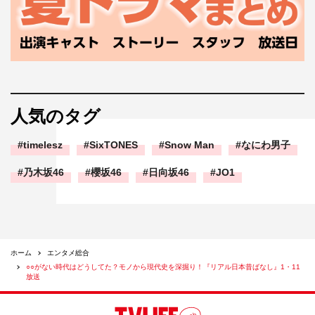
人気のタグ
timelesz
SixTONES
Snow Man
なにわ男子
乃木坂46
櫻坂46
日向坂46
JO1
ホーム
エンタメ総合
○○がない時代はどうしてた？モノから現代史を深掘り！『リアル日本昔ばなし』1・11
放送