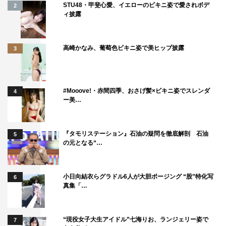
STU48・甲斐心愛、イエローのビキニ姿で愛されボデ
2
■使い捨てカイロがない時代、どうしてた？
ィ披露
東京オリンピックや長野オリンピックのときに聖火を運ん
だ会社が発売したというある商品が、当時、圧倒的なシェ
高崎かなみ、葡萄色ビキニ姿で美ヒップ披露
3
アを誇っていたという。そのスタイリッシュさから今、再
び注目を集めているその商品とは？
『発掘！リアル日本昔ばなし アレがないときどうして
#Mooove!・赤間四季、おさげ髪×ビキニ姿でスレンダ
4
ー美…
た？』
テレビ東京系
1月11日（金）後6・55
『タモリステーション』石油の疑問を徹底解剖 石油
5
の元となる“…
＜MC＞
東野幸治、小峠英二（バイきんぐ）、竹﨑由佳（テレビ東
小日向結衣らグラドル6人が大胆ポージング “股”特化写
6
京アナウンサー）
真集「…
＜ゲスト＞
アダルトチーム：笹野高史、かたせ梨乃、石黒賢、井森美
“現役女子大生アイドル”七海りお、ランジェリー姿で
7