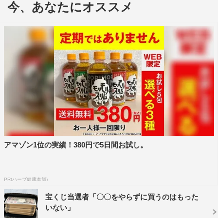
今、あなたにオススメ
さまざまな技術革新で何不自由なく暮らせる便利な時
代。しかし、今となっては当たり前にある“○○”がなかった
時代はどうしていたのか？日本の現代史をモノから深掘り
する教養バラエティ。MCは東野幸治、小峠英二（バイき
んぐ）。
アマゾン1位の実績！380円で5日間お試し。
PR(ハーブ健康本舗)
宝くじ当選者「〇〇をやらずに買うのはもった
いない」