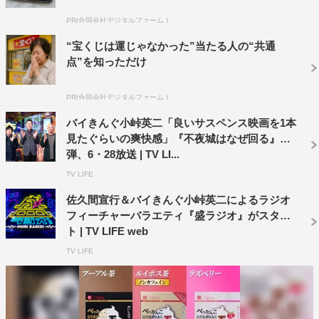
PR(合同会社デジタルファーム )
“宝くじは運じゃなかった”当たる人の“共通
点”を知っただけ
PR(合同会社デジタルファーム )
スタジオには、10代の本田望結、20代の町田啓太（劇
バイきんぐ小峠英二「良いサスペンス映画を1本
団EXILE）から70代の笹野高史まで各年代のゲストが登
見たぐらいの爽快感」『不夜城はなぜ回る』第2
場。ヤングチームとアダルトチームに分かれてクイズ形式
弾、6・28放送 | TV LI...
でトークを展開する。さらに懐かしいモノも登場。町田が
TV LIFE
伝説のダイエット器具に挑戦する。
佐久間宣行＆バイきんぐ小峠英二によるラジオ
フィーチャーバラエティ『盛ラジオ』がスター
また「宅配便がない時代はどうやって荷物を運んでい
ト | TV LIFE web
た？」「コピー機がない時代、印刷はどうしていた？」
TV LIFE
「海外ハネムーンが一般的でないとき、どこに行ってい
た？」などを街行く人にも質問し、答えを知る人にはリア
ルな昔ばなしをしてもらう。