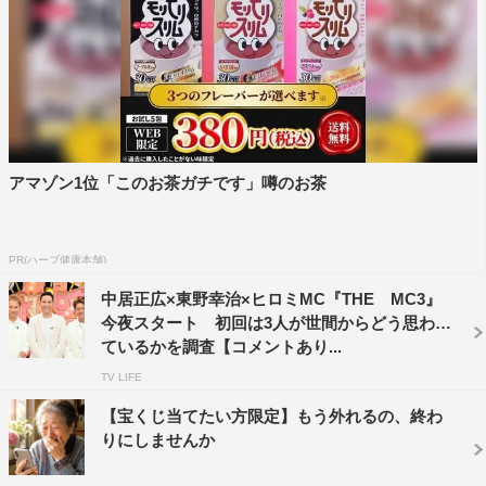
MCの東野は「僕は50代ですが、知っていることもあり
ましたし、『チッキ』とかは知らなかったです」と収録を
振り返りつつ、「ただ、ヤングチームの年齢層が上がって
いるという高齢化、（40代の）バイきんぐの西村瑞樹君が
ヤングチームでハゲているのはどうなのかなと」と笑っ
た。
アマゾン1位「このお茶ガチです」噂のお茶
また「60～80代の方に昔の話をしてもらっています
が、VTRには必ず当時のアルバムが出てきて、古い写真を
PR(ハーブ健康本舗)
見ながらしゃべっているのが、今は逆に新鮮に感じまし
中居正広×東野幸治×ヒロミMC『THE MC3』
た。ご家族で見てもらえる番組になっていて、僕もいろい
今夜スタート 初回は3人が世間からどう思われ
ろ懐かしくて楽しかったです」とコメントした。
ているかを調査【コメントあり...
TV LIFE
＜番組内容＞
【宝くじ当てたい方限定】もう外れるの、終わ
■スポーツジムがないとき、ダイエットはどうしてた？
りにしませんか
60代以上ならCMソングを聞けば思い出す、当時バカ売れ
したダイエット器具。今見ても、衝撃的なそのCMにヤン