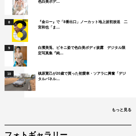
色白美ボデ…
幸
ヤングチーム：西村瑞樹（バイきんぐ）、丸山桂里奈、町
田啓太、本田望結
『金ロー』で「8番出口」ノーカット地上波初放送 二
8
宮和也「ま…
白濱美兎、ビキニ姿で色白美ボディ披露 デジタル限
9
定写真集『純…
槙原寛己が20歳で買った初愛車・ソアラに興奮「デジ
10
タルパネル…
もっと見る
フォトギャラリー