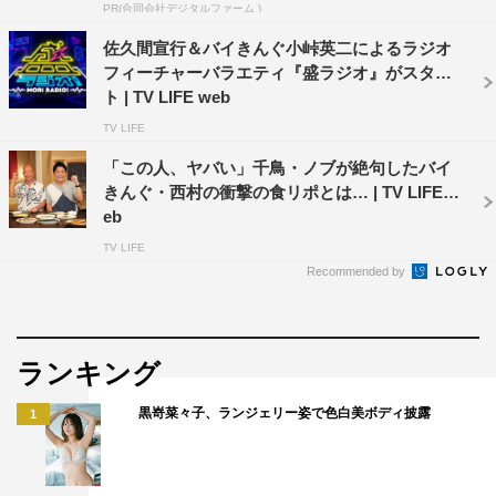
PR(合同会社デジタルファーム )
グチームも大爆笑。スタジオに登場したダイエット器具に
佐久間宣行＆バイきんぐ小峠英二によるラジオ
町田啓太が挑戦する。
フィーチャーバラエティ『盛ラジオ』がスター
ト | TV LIFE web
■海外ハネムーンが一般的でないとき、どこに行ってい
TV LIFE
た？
「この人、ヤバい」千鳥・ノブが絶句したバイ
50代までの人に聞くと、北海道や沖縄、または箱根や熱海
きんぐ・西村の衝撃の食リポとは… | TV LIFE w
あたりを想像するが、60代以上の人に聞くと一様にある場
eb
所を答えた。当時は新婚旅行先としてあまりに人気で、新
TV LIFE
婚旅行者専用の列車まで走っていたという。ハワイが夢の
Recommended by
また夢だった時代、日本でハワイ気分が味わえた意外な場
所とは？
ランキング
■宅配便がない時代、どうやって荷物を運んでいた？
70代以上の人に聞くと、送りたい荷物をある場所に持って
黒嵜菜々子、ランジェリー姿で色白美ボディ披露
1
行っていたという。今ではなくなってしまったその方法と
は？