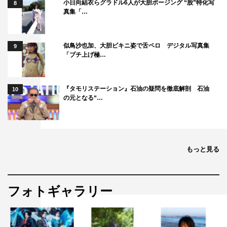
小日向結衣らグラドル6人が大胆ポージング “股”特化写
8
真集「…
似鳥沙也加、大胆ビキニ姿で舌ペロ デジタル写真集
9
「ブチ上げ極…
『タモリステーション』石油の疑問を徹底解剖 石油
10
の元となる“…
もっと見る
フォトギャラリー