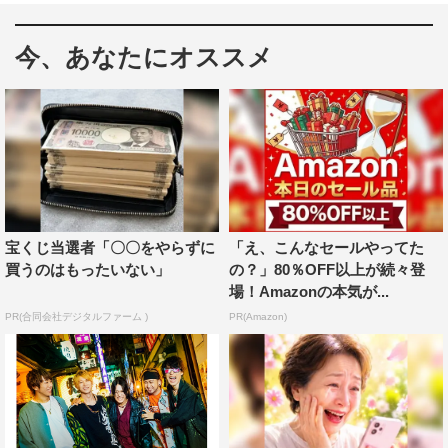
たい頭でなにより1』の配信を記念して作成されたも
の。“今に至るまで、幼い頃からいろんな影響を与えてく
今、あなたにオススメ
れた曲たちのほんの一部日本編”をテーマに楽曲がセレク
トされている。
スピッツ「ロビンソン」、シャ乱Q「シングルベッド」
「ズルい女」、JUDY AND MARY「Hello! Orange
Sunshine」など、90年代の邦楽メガヒットナンバーを中
心に選曲。そのほか、BOOWY「B・BLUE」、うしろゆ
びさされ組「うしろゆびさされ組」「渚の
宝くじ当選者「〇〇をやらずに
「え、こんなセールやってた
『・・・・・』」など、80年代の名曲もラインナップして
買うのはもったいない」
の？」80％OFF以上が続々登
場！Amazonの本気が...
いる。
PR(合同会社デジタルファーム )
PR(Amazon)
＜Vo.赤飯によるプレイリスト選曲コメント＞
「深紫伝説」は、洋楽ハードロックへの入り口になったの
でとても記憶に残っています。
「うしろゆびさされ組」は、奇面組再放送世代のわしのド