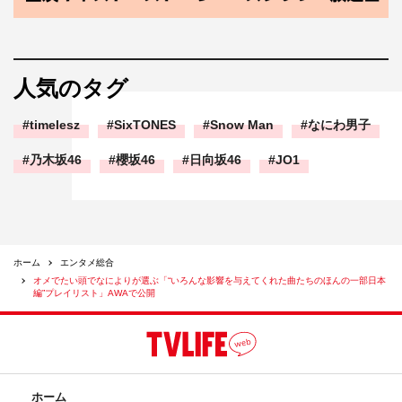
人気のタグ
timelesz
SixTONES
Snow Man
なにわ男子
乃木坂46
櫻坂46
日向坂46
JO1
ホーム
エンタメ総合
オメでたい頭でなによりが選ぶ「“いろんな影響を与えてくれた曲たちのほんの一部日本
編”プレイリスト」AWAで公開
ホーム