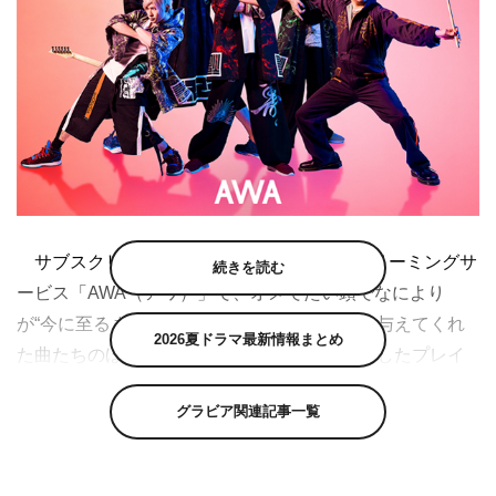
サブスクリプション型（定額制）音楽ストリーミングサ
続きを読む
ービス「AWA（アワ）」で、オメでたい頭でなにより
が“今に至るまで、幼い頃からいろんな影響を与えてくれ
2026夏ドラマ最新情報まとめ
た曲たちのほんの一部日本編”をテーマに選曲したプレイ
リストと、その選曲理由を語ったテキストコメントが公開
グラビア関連記事一覧
された。
公開されたプレイリストは、1stフルアルバム『オメで