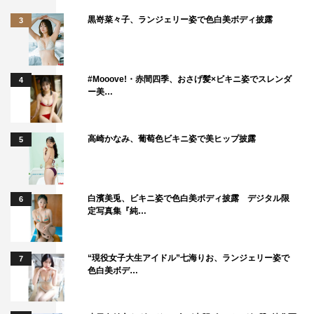
黒嵜菜々子、ランジェリー姿で色白美ボディ披露
3
#Mooove!・赤間四季、おさげ髪×ビキニ姿でスレンダ
4
ー美…
高崎かなみ、葡萄色ビキニ姿で美ヒップ披露
5
白濱美兎、ビキニ姿で色白美ボディ披露 デジタル限
6
定写真集『純…
“現役女子大生アイドル”七海りお、ランジェリー姿で
7
色白美ボデ…