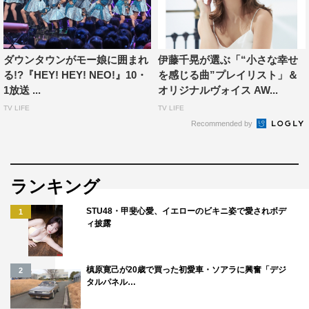
13. ピ / オメでたい頭でなにより
14. チャバシラタッター／オメでたい頭でなにより
15. ザ・レジスタンス／オメでたい頭でなにより
ダウンタウンがモー娘に囲まれ
伊藤千晃が選ぶ「“小さな幸せ
る!?『HEY! HEY! NEO!』10・
を感じる曲”プレイリスト」＆
AWA：
https://awa.fm/
1放送 ...
オリジナルヴォイス AW...
TV LIFE
TV LIFE
Recommended by
ランキング
AWA
STU48・甲斐心愛、イエローのビキニ姿で愛されボデ
1
ィ披露
槙原寛己が20歳で買った初愛車・ソアラに興奮「デジ
2
タルパネル…