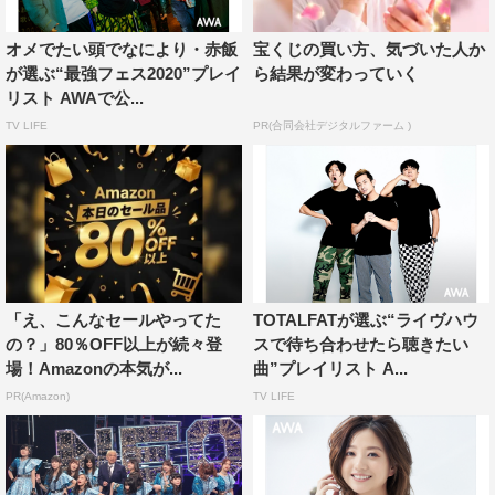
ンズバ曲。そして今になってゆうゆ推しになりました。
オメでたい頭でなにより・赤飯
宝くじの買い方、気づいた人か
『影響を与えてくれた曲たちのほんの一部 日本編』
が選ぶ“最強フェス2020”プレイ
ら結果が変わっていく
リスト AWAで公...
プレイリストURL：
https://mf.awa.fm/2TGbCsb
TV LIFE
PR(合同会社デジタルファーム )
01. ロビンソン／スピッツ
02. シングルベッド／シャ乱Q
03. ズルい女／シャ乱Q
04. Hello! Orange Sunshine／JUDY AND MARY
05. 深紫伝説／王様
06. BELOVED／GLAY
「え、こんなセールやってた
TOTALFATが選ぶ“ライヴハウ
07. HEART of SWORD／T.M.Revolution
の？」80％OFF以上が続々登
スで待ち合わせたら聴きたい
08. WHITE BREATH／T.M.Revolution
場！Amazonの本気が...
曲”プレイリスト A...
09. B・BLUE／BOOWY
PR(Amazon)
TV LIFE
10. PIECES OF A DREAM／CHEMISTRY
11. うしろゆびさされ組／うしろゆびさされ組
12. 渚の『・・・・・』／うしろゆびさされ組