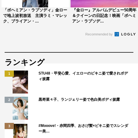
あったんですけど、何歌うんだろうと思っていたら、「既
「ボヘミアン・ラプソディ」金ロー
『金ロー』アルバムデビュー50周年
存の曲は使えないので何か歌ってください」と言われ、そ
で地上波初放送 主演ラミ・マレッ
＆クイーンの日記念！映画「ボヘミ
ク、ブライアン・...
アン・ラプソデ...
れで奏でた“ひょっこりソング”です。
Recommended by
ロックな“ひょっこりソング”からの、いつものひょっこ
りを見ていただけたらうれしいです。頑張って演技もしま
した！
ランキング
岡田結実さんは、なぜか僕のことを本名で呼んできたり
STU48・甲斐心愛、イエローのビキニ姿で愛されボデ
1
して、撮影中は気が散りましたけど（笑）、スチール撮影
ィ披露
のときにはいっぱいひょっこりをやってくれて、とても楽
しく撮影ができました！
黒嵜菜々子、ランジェリー姿で色白美ボディ披露
2
#Mooove!・赤間四季、おさげ髪×ビキニ姿でスレンダ
3
ー美…