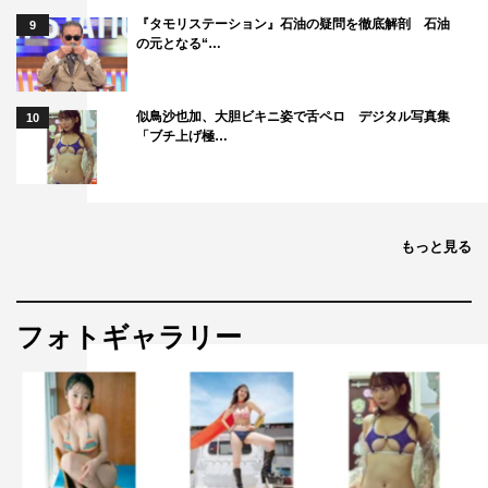
『タモリステーション』石油の疑問を徹底解剖 石油
9
の元となる“…
似鳥沙也加、大胆ビキニ姿で舌ペロ デジタル写真集
10
「ブチ上げ極…
もっと見る
フォトギャラリー