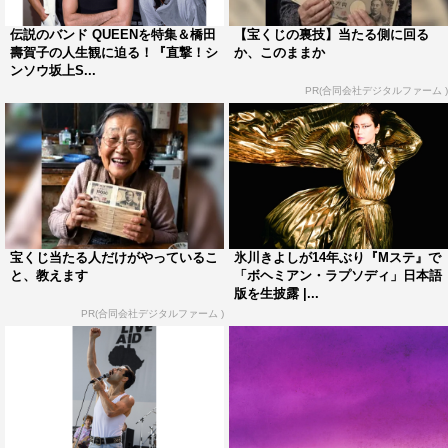
した」と気合十分で熱演。役作りのため「Queenを聞い
て、映画『ボヘミアン・ラプソディ』も見て、ロックンロ
伝説のバンド QUEENを特集＆橋田
【宝くじの裏技】当たる側に回る
壽賀子の人生観に迫る！『直撃！シ
か、このままか
ールの魂を持ってきました！」と明かし、「そんなロック
ンソウ坂上S...
の魂を込めた、僕の即興の歌は見どころ。台本に『ロック
PR(合同会社デジタルファーム )
歌ってください』とあったんですけど、何歌うんだろうと
思っていたら、『既存の曲は使えないので何か歌ってくだ
さい』と言われ、それで奏でた“ひょっこりソング”です」
とアピールしている。
＜ひょっこりはん コメント＞
宝くじ当たる人だけがやっているこ
氷川きよしが14年ぶり『Mステ』で
これまでのドラマに比べて、今回が一番セリフが多かっ
と、教えます
「ボヘミアン・ラプソディ」日本語
版を生披露 |...
たので、オファーもうれしかったですし、ここは頑張らな
PR(合同会社デジタルファーム )
いと！という気持ちで臨みました。初めてのバンドマン役
ということで、（ロックバンドの）Queenを聴いて、映画
『ボヘミアン・ラプソディ』も観て、ロックンロールの魂
を持って来ました！そんなロックの魂を込めた、僕の即興
の歌は見どころです。台本に「ロック歌ってください」と