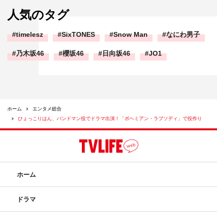
人気のタグ
timelesz
SixTONES
Snow Man
なにわ男子
乃木坂46
櫻坂46
日向坂46
JO1
ホーム
エンタメ総合
ひょっこりはん、バンドマン役でドラマ出演！「ボヘミアン・ラプソディ」で役作り
ホーム
ドラマ