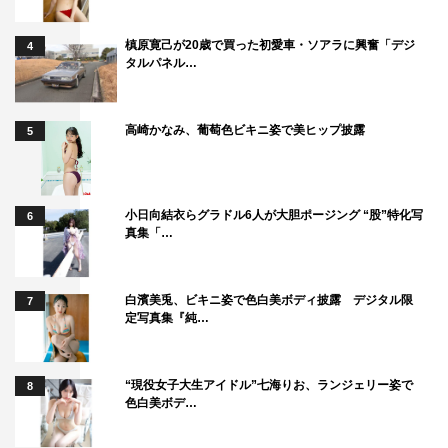
槙原寛己が20歳で買った初愛車・ソアラに興奮「デジ
4
タルパネル…
高崎かなみ、葡萄色ビキニ姿で美ヒップ披露
5
小日向結衣らグラドル6人が大胆ポージング “股”特化写
6
真集「…
白濱美兎、ビキニ姿で色白美ボディ披露 デジタル限
7
定写真集『純…
“現役女子大生アイドル”七海りお、ランジェリー姿で
8
色白美ボデ…