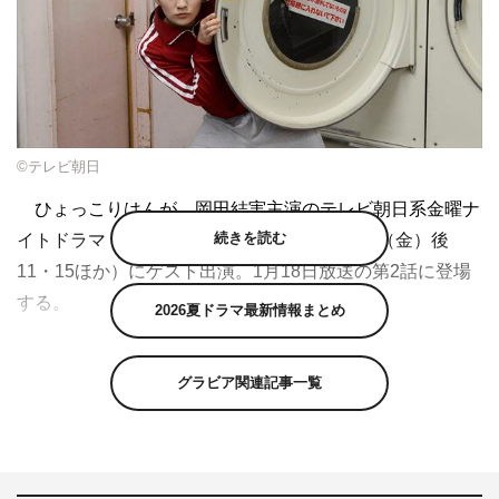
©テレビ朝日
ひょっこりはんが、岡田結実主演のテレビ朝日系金曜ナ
続きを読む
イトドラマ『私のおじさん～WATAOJI～』（（金）後
11・15ほか）にゲスト出演。1月18日放送の第2話に登場
する。
2026夏ドラマ最新情報まとめ
過酷ロケバラエティのポンコツ新人AD・一ノ瀬ひかり
（岡田）の心の声を、彼女にしか見えない自称「妖精」の
グラビア関連記事一覧
おじさん（遠藤憲一）が毒舌で代弁するお仕事コメディ。
ひょっこりはんが演じるのは、ひかりがコインランドリー
で出会うバンドマン。悩めるひかりにあるひと言をつぶや