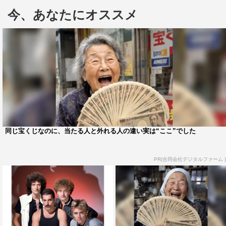
き、後々大きな影響を及ぼすことになる役どころだ。
今、あなたにオススメ
同じ宝くじなのに、当たる人と外れる人の違い実は“ここ”でした
PR(合同会社デジタルファーム )
©テレビ朝日
同局の連ドラ初出演となったひょっこりはんは「今回の
ドラマが一番セリフが多かったので、オファーもうれしか
ったですし、ここは頑張らないと！という気持ちで臨みま