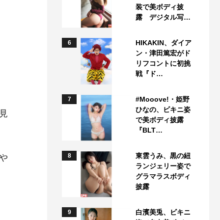
装で美ボディ披
露 デジタル写…
HIKAKIN、ダイア
6
ン・津田篤宏がド
リフコントに初挑
戦『ド…
#Mooove!・姫野
7
ひなの、ビキニ姿
見
で美ボディ披露
、
『BLT…
東雲うみ、黒の紐
8
や
ランジェリー姿で
グラマラスボディ
披露
白濱美兎、ビキニ
9