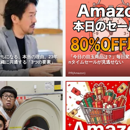
ちになる、本当の理由。23年
「今日の目玉商品は？」毎日変わ
組織に共通する「3つの要素」
nタイムセールが見逃せない
PR(Amazon)