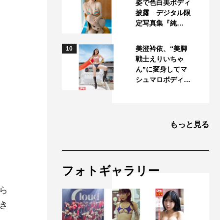
姿で色白美ボディ
披露 デジタル限
定写真集『純…
美澄衿依、“美脚
10
戦士えりいちゃ
ん”に変身してマ
シュマロボディ…
もっと見る
フォトギャラリー
ら
き