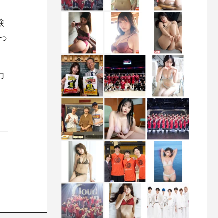
験
っ
力