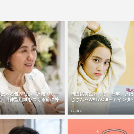
員はやる気がない」と嘆くリー
岡田結実にとって「仕事」とは
鐘。自律型組織をつくる前に外
じさん～WATAOJI～』インタビュー
TV LIFE