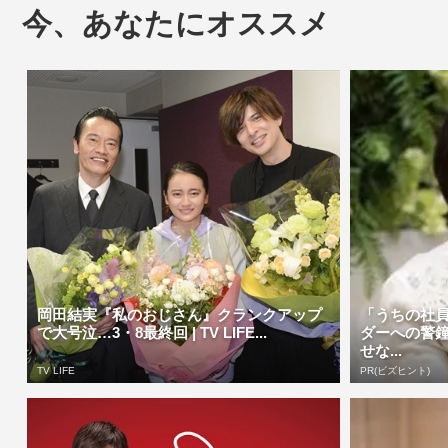
今、あなたにオススメ
岡田結実『私のおじさん』クランクアップ
「うちの社
で大号泣…3・8最終回 | TV LIFE...
ダーへの警
せな...
TV LIFE
PR(ビズヒント)