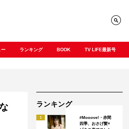
ュー
ランキング
BOOK
TV LIFE最新号
ランキング
な
#Mooove!・赤間
1
四季、おさげ髪×