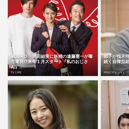
新人ＡＤ・岡田結実に妖精の遠藤憲一が毒
部下が指示待
舌連発!?来年１月スタート『私のおじさ
続く自律型
ん』...
TV LIFE
PR(ビズヒント)