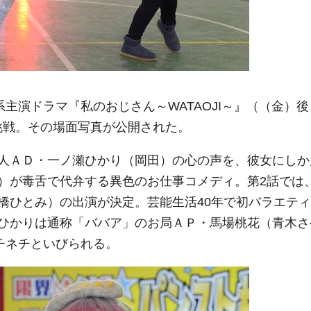
主演ドラマ『私のおじさん～WATAOJI～』（（金）後
に挑戦。その場面写真が公開された。
人ＡＤ・一ノ瀬ひかり（岡田）の心の声を、彼女にしか
）が毒舌で代弁する異色のお仕事コメディ。第2話では
橋ひとみ）の出演が決定。芸能生活40年で初バラエティ
ひかりは通称「ババア」のお局ＡＰ・馬場桃花（青木さ
チネチといびられる。