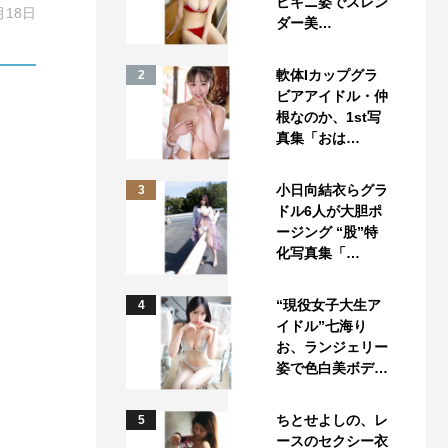
ビキニ姿でスレン
月18日
ダー美…
軟体Iカップグラ
2
ビアアイドル・仲
根なのか、1st写
真集「おは…
小日向結衣らグラ
3
ドル6人が大胆ポ
ージング “股”特
化写真集「…
“現役女子大生ア
4
イドル”七海り
お、ランジェリー
姿で色白美ボデ…
ちとせよしの、レ
5
ースのセクシー衣