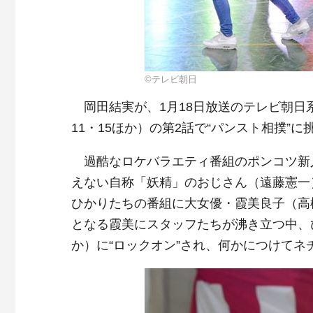
©テレビ朝日
岡田結実が、1月18日放送のテレビ朝日系
11・15ほか）の第2話で“パンスト相撲”
過酷なロケバラエティ番組のポンコツ新
えない自称「妖精」のおじさん（遠藤憲一
ひかりたちの番組に大女優・霞美良子（高
となる霞美にスタッフたちが沸き立つ中、
か）に“ロックオン”され、何かにつけてネ