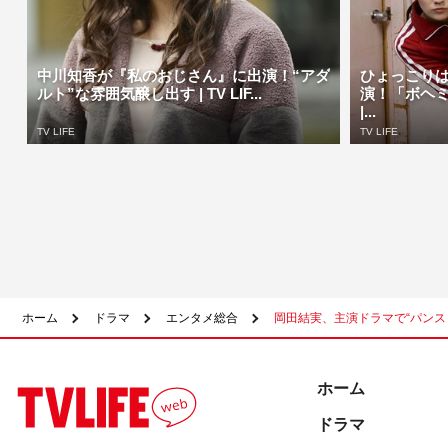
中川知香が『私のおじさん』に出演！“アダ
ひょっこり
ルト”な雰囲気醸し出す | TV LIF...
演！「ボヘ
|...
TV LIFE
TV LIFE
ホーム
ドラマ
エンタメ総合
岡田結実、主演ドラマで“パン
ホーム
ドラマ