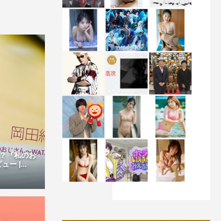
？『私のお
 |...