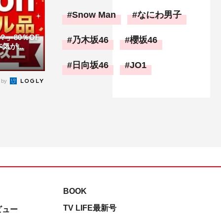
Snow Man
なにわ男子
」80％OF
乃木坂46
櫻坂46
が...
日向坂46
JO1
 by
BOOK
TV LIFE最新号
ビュー