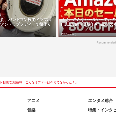
はん、バンドマン役でドラマ出
「え、こんなセールやってたの？
ミアン・ラプソディ」で役作り
F以上が続々登場！Amazonの本気
PR(Amazon)
Recommended
スト相撲”に初挑戦「こんなオファーは今までなかった！」
アニメ
エンタメ総合
音楽
特集・インタ