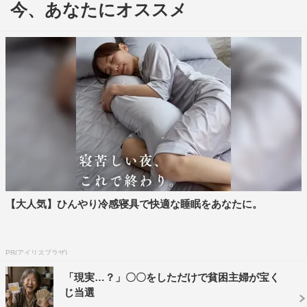
今、あなたにオススメ
した。皆さんと自分の作品をシェアできてうれしい。そし
て、山下さんと共演がでたこともうれしく思います。今後
はさらによい作品を日本に持ってきて、皆さんにお見せし
たい」と喜びを語った。
いっぽう、本作が初の海外進出作品になる山下は、サイ
バーテロリストのボス役を務め、劇中では流暢な英語と中
国語を披露。初の悪役ということもあり「心情を理解する
のが難しかったので、体重を6kg減量して、体の毛を剃り
ました（笑）。本編には映っていませんが、少しでも気味
の悪い感じを出せないかと思って」と独特な役作りを告
【大人気】ひんやり冷感寝具で快適な睡眠をあなたに。
白。司会者から「全身（の毛を）剃ったんですか？」と追
及されると、「そういうことにしておきます…スベスベで
PR(アイリスプラザ)
した」と照れ笑い。ハンギョンも「今初めて聞きました。
「現実…？」〇〇をしただけで貧困主婦が宝く
ホントに!?」と目を丸くしていた。
じ当選