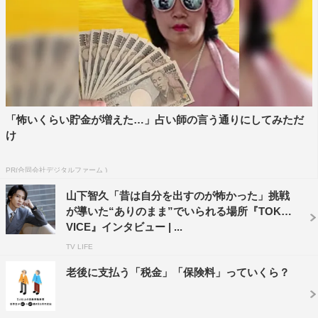
が思いっきり転んだりしてしまって。全治2週間の怪我は
お互いに何回もしていました。でも、道路を何日間も封鎖
するなど、日本ではできないようなダイナミックな撮影が
体験できて、いい経験になりました」と達成感を滲ませ
た。
「怖いくらい貯金が増えた…」占い師の言う通りにしてみただ
「サイバー・ミッション」
け
1月25日（金）公開
PR(合同会社デジタルファーム )
出演：ハンギョン、山下智久、リディアン・ヴォーン、リ
ー・ユエン
山下智久「昔は自分を出すのが怖かった」挑戦
が導いた“ありのまま”でいられる場所『TOKYO
監督：リー・ハイロン
VICE』インタビュー | ...
アクション監督：ニコラス・パウエル
TV LIFE
老後に支払う「税金」「保険料」っていくら？