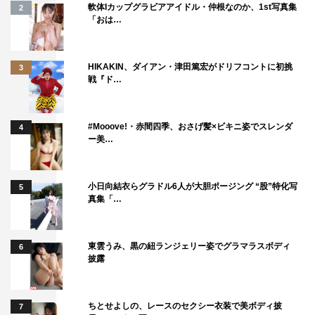
軟体Iカップグラビアアイドル・仲根なのか、1st写真集
2
「おは…
HIKAKIN、ダイアン・津田篤宏がドリフコントに初挑
3
戦『ド…
#Mooove!・赤間四季、おさげ髪×ビキニ姿でスレンダ
4
ー美…
小日向結衣らグラドル6人が大胆ポージング “股”特化写
5
真集「…
東雲うみ、黒の紐ランジェリー姿でグラマラスボディ
6
披露
ちとせよしの、レースのセクシー衣装で美ボディ披
7