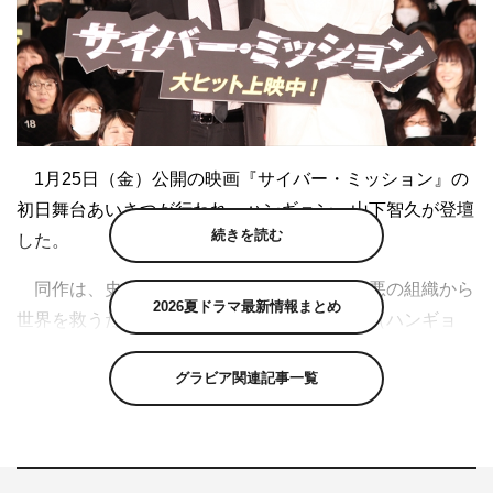
1月25日（金）公開の映画『サイバー・ミッション』の
初日舞台あいさつが行われ、ハンギョン、山下智久が登壇
続きを読む
した。
同作は、史上最悪のサイバーテロを企てる悪の組織から
2026夏ドラマ最新情報まとめ
世界を救うため、オタク系ホワイトハッカー（ハンギョ
ン）が最凶のブラックハッカー（リディアン・ヴォーン）
グラビア関連記事一覧
に立ち向かう姿を描くタイムリミットサイバーアクショ
ン。
10年ぶりに来日した元SUPER JUNIORのハンギョン
は、「久しぶりに日本のファンにお会いすることができま