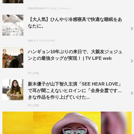
そんな2人だが、当初は言葉の壁もありコミュニケーシ
ョンがあまり取れなかったそうで、ハンギョンは山下の第
PR(合同会社デジタルファーム )
一印象を「クールで口数が少なくて距離を感じた」と。し
【大人気】ひんやり冷感寝具で快適な睡眠をあ
かし、マレーシアでの撮影を機に交流を深め、山下がハン
なたに。
ギョンの自宅で食事をするほどの仲に。山下は「撮影が終
PR(アイリスプラザ)
わってからホテルのバーでお酒を飲んだり。リディアン・
ヴォーンも含め、男3人でジムに行った時はトレーナーさ
ハンギョン10年ぶりの来日で、大親友ジェジュ
ンとの最強タッグが実現！ | TV LIFE web
んに“みんな、上を脱げ”と言われて。裸でトレーニングを
するというワイルドな経験をさせてもらいました」と撮影
TV LIFE
を振り返った。
新木優子が山下智久主演「SEE HEAR LOVE」
『ボーン・アイデンティティー』（02）などで知られるニ
で耳が聞こえないヒロインに「全身全霊ですて
きな作品を作り上げていけた...
コラス・パウエルがアクション監督を務め、ハリウッド仕
込みのアクションシーンも本作の見所の1つ。ハンギョン
TV LIFE
は「ビルの3階や8階から飛び降りるシーンはとても危なく
て。撮影からホテルに戻ると全身アザだらけでした」と苦
労を。山下も「走って逃げるシーンがあるんですけど、僕