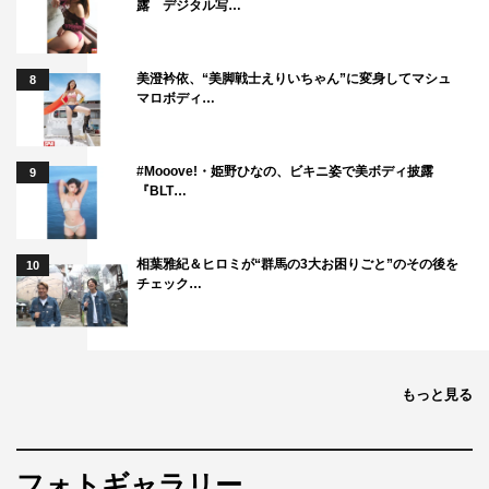
露 デジタル写…
美澄衿依、“美脚戦士えりいちゃん”に変身してマシュ
8
マロボディ…
#Mooove!・姫野ひなの、ビキニ姿で美ボディ披露
9
『BLT…
相葉雅紀＆ヒロミが“群馬の3大お困りごと”のその後を
10
チェック…
もっと見る
フォトギャラリー