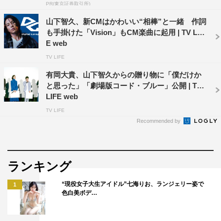
PR(東京証券取引所)
山下智久、新CMはかわいい“相棒”と一緒 作詞
山下智久
も手掛けた「Vision」もCM楽曲に起用 | TV LIF
E web
TV LIFE
有岡大貴、山下智久からの贈り物に「僕だけか
と思った」「劇場版コード・ブルー」公開 | TV
LIFE web
TV LIFE
Recommended by
ランキング
“現役女子大生アイドル”七海りお、ランジェリー姿で
1
色白美ボデ…