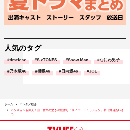
人気のタグ
timelesz
SixTONES
Snow Man
なにわ男子
乃木坂46
櫻坂46
日向坂46
JO1
ホーム
エンタメ総合
ハンギョンも仰天！山下智久の驚きの役作り「サイバー・ミッション」初日舞台あいさ
つ