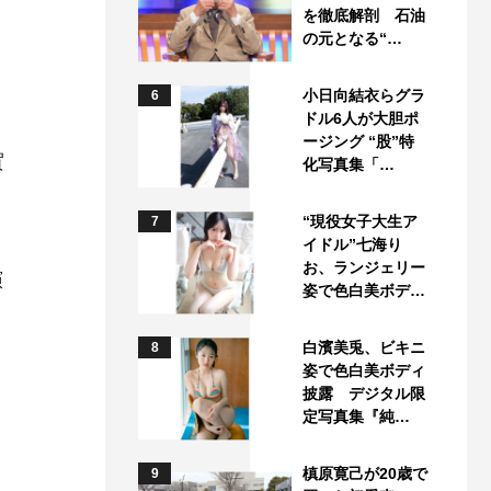
を徹底解剖 石油
の元となる“…
小日向結衣らグラ
6
ドル6人が大胆ポ
ージング “股”特
賀
化写真集「…
“現役女子大生ア
7
勇
イドル”七海り
お、ランジェリー
演
姿で色白美ボデ…
白濱美兎、ビキニ
8
姿で色白美ボディ
披露 デジタル限
定写真集『純…
槙原寛己が20歳で
9