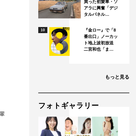
買った初愛車・ソ
アラに興奮「デジ
タルパネル…
『金ロー』で「8
10
番出口」ノーカッ
ト地上波初放送
二宮和也「ま…
もっと見る
フォトギャラリー
輩