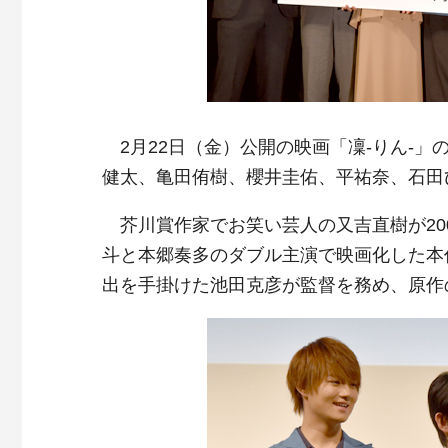
2月22日（金）公開の映画「凜-りん-
健太、亀田侑樹、櫻井圭佑、平祐奈、石田
芥川賞作家でお笑い芸人の又吉直樹が20
斗と本郷奏多のダブル主演で映画化した本
出を手掛けた池田克彦が監督を務め、原作