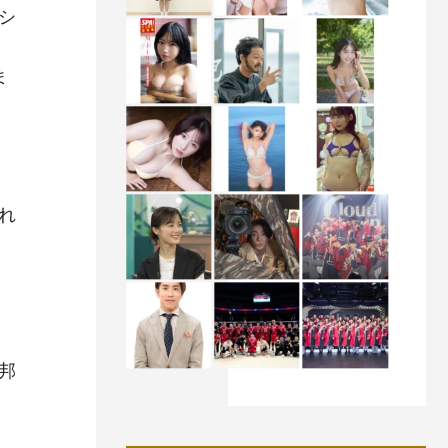
シ
ま
れ
邦