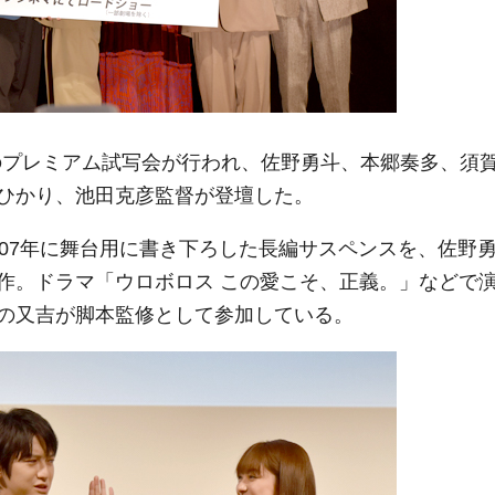
」のプレミアム試写会が行われ、佐野勇斗、本郷奏多、須
ひかり、池田克彦監督が登壇した。
07年に舞台用に書き下ろした長編サスペンスを、佐野
作。ドラマ「ウロボロス この愛こそ、正義。」などで
の又吉が脚本監修として参加している。