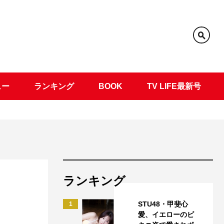
ュー
ランキング
BOOK
TV LIFE最新号
ランキング
STU48・甲斐心
1
愛、イエローのビ