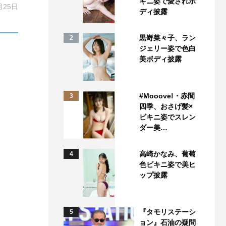
キニ姿で愛されボ
月25日
ディ披露
黒嵜菜々子、ラン
2
ジェリー姿で色白
美ボディ披露
#Mooove!・赤間
3
四季、おさげ髪×
ビキニ姿でスレン
ダー美…
高崎かなみ、葡萄
4
色ビキニ姿で美ヒ
ップ披露
『タモリステーシ
5
ョン』石油の疑問