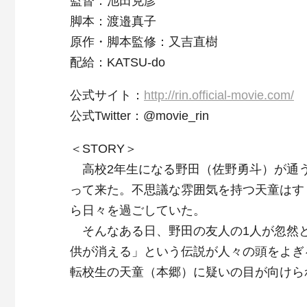
監督：池田克彦
脚本：渡邉真子
原作・脚本監修：又吉直樹
配給：KATSU-do
公式サイト：
http://rin.official-movie.com/
公式Twitter：@movie_rin
＜STORY＞
高校2年生になる野田（佐野勇斗）が通
って来た。不思議な雰囲気を持つ天童はす
ら日々を過ごしていた。
そんなある日、野田の友人の1人が忽然と
供が消える」という伝説が人々の頭をよぎ
転校生の天童（本郷）に疑いの目が向けら