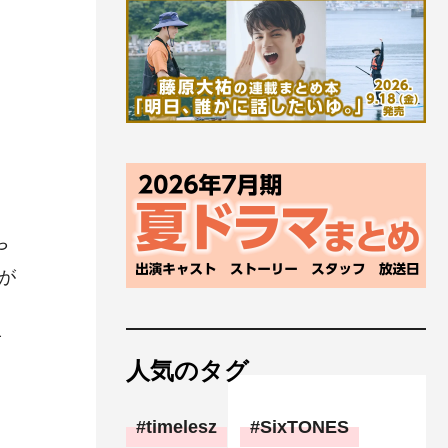
や
が
子
、
人気のタグ
timelesz
SixTONES