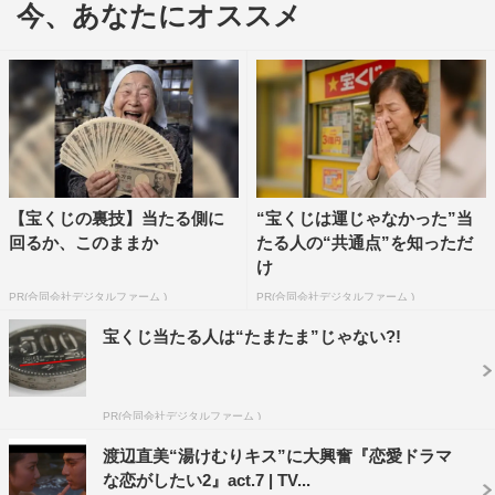
まなキスシーンを演じていく。
今、あなたにオススメ
1月26日は、熊木陸斗（りく・28歳）、七瀬公（コウ・
24歳）、兵頭功海（カツ・20歳）、聖貴（まさき・22
歳） 、花音（かのん・18歳）、佐藤ミケーラ（ミケ・22
歳）、佐分利眞由奈（さぶりん・21歳）、山﨑萌香（も
か・22歳）の若手俳優の男女8名が、恋愛ドラマ第5話の
主役を決めるべく、一般の観客約60人の前で実施された公
【宝くじの裏技】当たる側に
“宝くじは運じゃなかった”当
開オーディションの結果発表を受ける様子が放送された。
回るか、このままか
たる人の“共通点”を知っただ
け
PR(合同会社デジタルファーム )
PR(合同会社デジタルファーム )
宝くじ当たる人は“たまたま”じゃない?!
PR(合同会社デジタルファーム )
渡辺直美“湯けむりキス”に大興奮『恋愛ドラマ
な恋がしたい2』act.7 | TV...