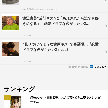
PR(合同会社デジタルファーム )
渡辺直美“反則キス”に「あれされたら誰でも好
きになる」『恋愛ドラマな恋がしたい2...
TV LIFE
“見せつけるような濃厚キス”で修羅場…『恋愛
ドラマな恋がしたい2』act.2 |...
TV LIFE
さらに、渡辺は「やっぱ渡辺直美に声かけるやつロクな
Recommended by
奴いないでしょ」と話すと、5年前に焼き鳥店で遭遇した
男性から「ファンです、今度一緒にご飯行ってください」
と声をかけられ、のちご飯にいったものの、恋愛に発展す
ランキング
るどころか「マジで来たじゃんやべー。会社の皆に渡辺直
美と飲むって言ったらうらましがられたんで、今度60人く
#Mooove!・赤間四季、おさげ髪×ビキニ姿でスレンダ
1
ー美…
らいで集まるときにも来てくれませんか」と営業をかけら