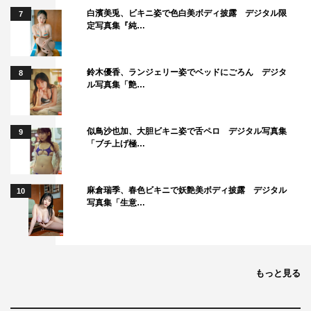
白濱美兎、ビキニ姿で色白美ボディ披露 デジタル限
7
定写真集『純…
鈴木優香、ランジェリー姿でベッドにごろん デジタ
8
ル写真集「艶…
撮影後、りくが「自分の人生史上に確実に残るキスでし
た」と語ったことから、スタジオは「人生史上最も記憶に
似鳥沙也加、大胆ビキニ姿で舌ペロ デジタル写真集
残るキス」の話題に。渡辺は、18歳で上京したての頃に、
9
「ブチ上げ極…
10歳上の男性と初めての東京デートでお台場の夜景をバッ
クにキスしたエピソードを披露し、スタジオは大盛り上が
り。
麻倉瑞季、春色ビキニで妖艶美ボディ披露 デジタル
10
写真集「生意…
もっと見る