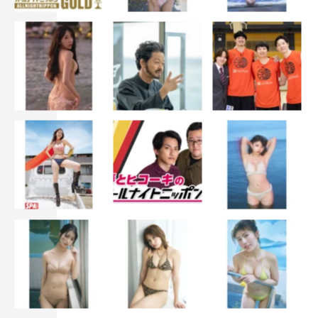
出演者：花音、熊木陸斗、佐藤ミケーラ、佐分利眞由奈、
七瀬公、兵頭功海、聖貴、山﨑萌香（50音順）
Abemaビデオで無料見逃し配信中
act.9 人生で最も記憶に残るキス
URL：
https://abema.tv/video/episode/90-1182_s1_p9
©AbemaTV
AbemaTV