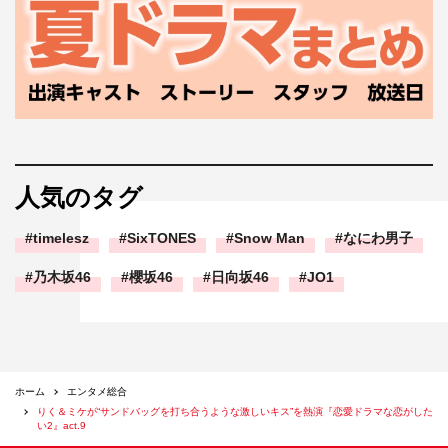
人気のタグ
timelesz
SixTONES
Snow Man
なにわ男子
乃木坂46
櫻坂46
日向坂46
JO1
ホーム
エンタメ総合
りく＆ミケが“サンドバッグを打ち合うような激しいキス”を熱演『恋愛ドラマな恋がした
い2』act.9