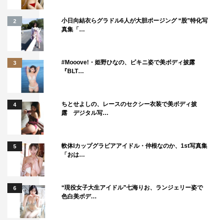
れた苦い経験談を明かした。谷も「私も似たような経験が
ある」と告白し、「（一般人の男性から）自分のLINEや
小日向結衣らグラドル6人が大胆ポージング “股”特化写
2
真集「…
インスタグラムなどを知っていることを周囲に言いふらさ
れたことがある」と芸能人ならではの切ない体験談を明か
した。
#Mooove!・姫野ひなの、ビキニ姿で美ボディ披露
3
『BLT…
公開オーディションによって、悲願の初主役を勝ち取っ
たりくとミケのペア。緊張とプレッシャーで演技がままな
ちとせよしの、レースのセクシー衣装で美ボディ披
4
らず、途中で撮影中断となってしまう事態に見舞われなが
露 デジタル写…
らも、見事に目玉である“サンドバッグを打ち合うような
激しいキス”を演じ切る。
軟体Iカップグラビアアイドル・仲根なのか、1st写真集
5
「おは…
“現役女子大生アイドル”七海りお、ランジェリー姿で
6
色白美ボデ…