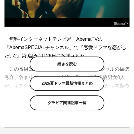
無料インターネットテレビ局・AbemaTVの
「AbemaSPECIALチャンネル」で『恋愛ドラマな恋がし
たい2』第9話が1月26日に放送された。
続きを読む
この番組は、渡辺直美、前野朋哉、ジャルジャルの福徳
秀介、谷まりあをスタジオMCに迎え、若手俳優男女8人
2026夏ドラマ最新情報まとめ
が、キスシーンのある恋愛ドラマの撮影をしながら本当の
恋をしていく様を追いかける“ちょっぴり大人の恋愛”リア
リティーショー。全12回の番組放送において、番組内の恋
グラビア関連記事一覧
愛ドラマで各回の主役を演じられるのは、選ばれた男女1
組だけ。役を勝ち取るために、回ごとにペアが変わる相手
役と稽古を重ねながら、台本に毎回用意されているさまざ