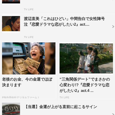
TV LIFE
渡辺直美「これはひどい」中間告白で女性陣号
35票とダントツの票数を集めて1位を獲得したのは、こ
泣『恋愛ドラマな恋がしたい2』act....
れまで4回ペアを組み、番組唯一の“両想いカップル”であ
るにもかかわらず、主役の座に就くことができなかったり
TV LIFE
くとミケのペア。演技指導の澤田育子先生より「観客の皆
さんがお2人のキスが一番見たかったと言っています」と
告げられると、ミケは喜びのあまり大粒の涙を流す。
恋愛経験の少ないミケにとって、今回のキスシーンはお
よそ“7年ぶりのキス”となることから、スタジオは「キス
老後のお金、今の金運でほぼ
“三角関係デート”でまさかの
のブランク」の話題に。福徳から「キスしていない期間の
決まります
心変わり!?『恋愛ドラマな恋
最長はどのくらい？」と話を降られた渡辺は「今です、3
がしたい2』act.4 ...
年くらいキスしてません」と明かし、スタジオは驚きに包
PR(合同会社デジタルファーム )
TV LIFE
まれた。
【当選】金運が上がる直前に起こるサイン