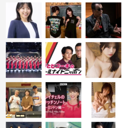
©1984 東宝 ©高橋留美子／小学館
『うる星やつら2 ビューティフル・ドリーマー』
初回放送：2月6日（水）23：00～翌1：00
再放送：2月11日（月・祝）16：45～18：45、 2月17日
（日）深夜1：00～3：00、2月23日（土）10：15～12：
15
監督・脚本：押井守
声の出演：平野文／古川登志夫／神谷明
＜作品概要＞
先日、フランスのアングレーム国際漫画祭でグランプリを
受賞したことで話題の高橋留美子原作、人気コメディ・ア
ニメの劇場版第2作。とある一日を延々と繰り返す“夢の世
界”に放り込まれた友引町の人々を描く。
＜スト－リー＞