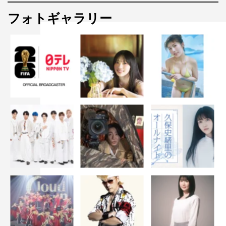
また、押井守監督作『うる星やつら2 ビューティフ
フォトギャラリー
ル・ドリーマー』が2月6日（水）に放送される。
「この映画が観たい＃65～押井守のオールタイム・ベスト
～」
初回放送：2月4日（月）23：00～23：30
再放送：2月8日（金）18：00～18：30、13日（水）11：
15～11：45、15日（金）19：00～19：30、20日（水）
18：15～18：45
「この映画が観たい」公式ページ：
http://www.movieplus.jp/guide/mybest/