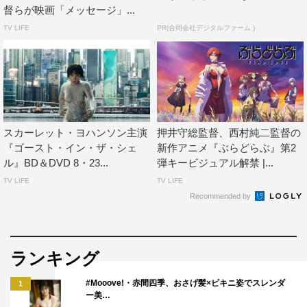
痺れた。自分もそう思い込んじゃったんだよね。まぁ、後
督らが映画「メッセージ」...
になってそれは勘違いだったと判明するんだけど（笑）。
TV LIFE
PR(合同会社デジタルファーム )
どうせこれ挙げるんだろ？って思ったんじゃないかと思う
んだけど、やっぱり「ブレードランナー」は外せません！
映画ベスト10を決めてくれと依頼された時ってその時の気
分で基準を変えるんだけど、どの基準に照らしても必ず入
ってきちゃうのがこの作品。僕は「感動をもらった」とか
スカーレット・ヨハンソン主演
押井守総監督、西村純二監督の
『ゴースト・イン・ザ・シェ
新作アニメ『ぶらどらぶ』第2
そういうの大っ嫌いなんだけど、この映画には確かに勇気
ル』BD＆DVD 8・23...
弾キービジュアル解禁 |...
づけられた。「映画にしかできないことってなんだろう」
TV LIFE
TV LIFE
とずっと思ってきた自分に、映画でしかできないことは
Recommended by
「世界観」だという認識に確信を持たせてくれたから。こ
れを観たときに、「やっぱり自分は正しかった」と思えた
んだよね。だけど、僕は思考が極端だったんで「世界観だ
ランキング
けでいいんだ！」と思い込んじゃった（笑）。これが大き
な勘違いで。ストーリーもキャラクターも必要だったんで
#Mooove!・赤間四季、おさげ髪×ビキニ姿でスレンダ
1
ー美…
す。そういうことで、何度も何度も痛い目にあって、その