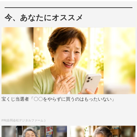
今、あなたにオススメ
＜押井守 収録インタビュー＞
高校の途中までは、絶対にSF作家になると思っていて
「押井守SF傑作短編集1」なんてタイトルをつけて自分で
勝手に本を作ったりしていました。SF作家になりたくて
宝くじ当選者「〇〇をやらずに買うのはもったいない」
なりたくて仕方なかった高校生の頃に観たのが「2001年
宇宙の旅」。当時は70ミリ映画で、スクリーンがものすご
PR(合同会社デジタルファーム )
く横長で。かなり前のほうの席で観たからスクリーンが大
湾曲していて、宇宙船が“しなって”いました（笑）。そん