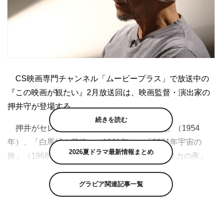
CS映画専門チャンネル「ムービープラス」で放送中の
『この映画が観たい』2月放送回は、映画監督・演出家の
押井守が登場する。
続きを読む
押井がセレクトした映画は、「宇宙水爆戦」（1954
年）、「白馬城の花嫁」（1961年）、「2001年宇宙の
2026夏ドラマ最新情報まとめ
旅」（1968年）、「映画に愛をこめて アメリカの夜」
（1973年）、「ブレードランナー」（1982年）の5作品。
番組では、押井がこれらの映画について熱く語る。
グラビア関連記事一覧