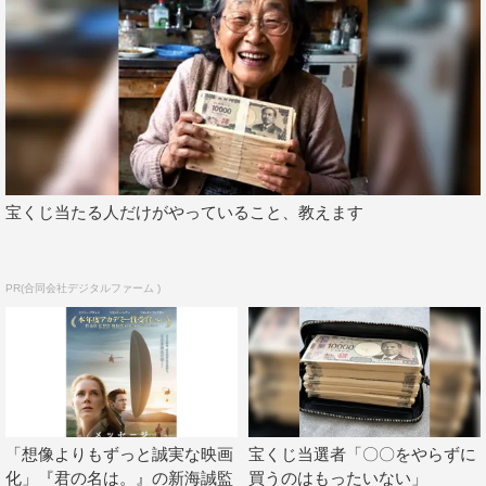
宝くじ当たる人だけがやっていること、教えます
「映画に愛をこめて アメリカの夜」には、見事に騙され
PR(合同会社デジタルファーム )
ました！たしか大学2年生の頃に観たんだと思うんだけ
ど、観た直後に「映画監督になるしかない！映画監督にな
らなきゃ生きていけない！」と思ったんです。劇中に「君
や私のような人間はね、映画の中でしか幸福になれないん
です」っていう有名なセリフがあるんです。だから、現実
「想像よりもずっと誠実な映画
宝くじ当選者「〇〇をやらずに
との折り合いなんて諦めろっていう話なんだけど、そこに
化」『君の名は。』の新海誠監
買うのはもったいない」