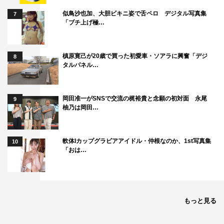
覚えている人はそんなにいないんだけど、「なんかすごい
似鳥沙也加、大胆ビキニ姿で舌ペロ デジタル写真集
7
「ブチ上げ極…
もん観ちゃった」っていうのはあるんだよね。架空の未来
の街を、これほど生々しく表現した映画はほかにない。近
未来でSFの世界を描こうと思ったら、もうこの映画の門
槙原寛己が20歳で買った初愛車・ソアラに興奮「デジ
8
タルパネル…
をくぐらないわけにはいかないんですよ。当時、「ブレー
ドランナー」っぽい映画がたくさん作られました。私の
「攻殻機動隊」とかもそうです。ただパクるだけじゃ申し
岡田准一がSNSで交流の梶裕貴と念願の初対面 永尾
9
柚乃は岡田…
訳ないからいろいろと要素を付け加えたりはしたけど、こ
の映画がなければ「攻殻機動隊」も生まれなかったことは
間違いないでしょうね。
軟体Iカップグラビアアイドル・仲根なのか、1st写真集
10
「おは…
そのほか、オールタイム・ベストに挙がった作品の紹介
に加え、幼少期の映画体験や映画への想いなど、貴重なエ
ピソードが満載の「この映画が観たい＃65～押井守のオー
ルタイム・ベスト～」は、ムービープラスで2月4日（月）
もっと見る
に放送される。