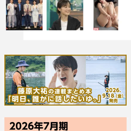
学園祭を翌日に控え、あたるやラムたち友引高校の生徒は
泊まり込みで最後の準備を進めていた。だが、次の日彼ら
は再び学園祭の準備に取り掛かろうとする。時間が進まず
同じ一日を繰り返していることに気付いた養護教諭のサク
ラは、全員に帰宅を命じるも、既に友引町は異常事態に陥
っていた…。
©1984 東宝 ©高橋留美子／小学館