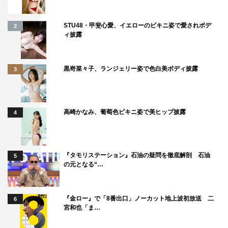
結果として自分なりの考え方ができてきた。全部、戦いか
ら学んだ「戦訓」ですね。だから、僕の話は聞く価値があ
STU48・甲斐心愛、イエローのビキニ姿で愛されボデ
2
ィ披露
ると思うんだけど、「うるせえな」ってなもんで誰も聞い
てくれない（笑）。いろんなことを考える契機になった
よ。いまだに考えているけどね。
黒嵜菜々子、ランジェリー姿で色白美ボディ披露
3
高崎かなみ、葡萄色ビキニ姿で美ヒップ披露
4
『タモリステーション』石油の疑問を徹底解剖 石油
5
の元となる“…
『金ロー』で「8番出口」ノーカット地上波初放送 二
6
宮和也「ま…
「ブレードランナー」って、どういうストーリーだったか