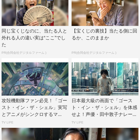
な状況での鑑賞だったけど、めちゃくちゃ感動した。脳天
に一発食らったっていう、痺れて立てないくらいだった。
今思うと、何をそんなに感動したのか分からないんですけ
ど。でも、そのあと30年くらい経ってから観たら、この映
同じ宝くじなのに、当たる人と
【宝くじの裏技】当たる側に回
画の正体が分かりました。「人間はなぜ人間になったか」
外れる人の違い実は“ここ”でし
るか、このままか
た
という思想的背景をそのまんま映画にしたような作品で
PR(合同会社デジタルファーム )
PR(合同会社デジタルファーム )
す。ストーリーや役者がすごいとか、そういう映画じゃな
く思想そのもの。それが分かるまでには随分と時間がかか
りましたね。あと、今のCGならもっとすごいものが作れ
るだろうと思ったら大間違いでさ。でっかい模型を作って
撮影した意味があるんです。CGは空気は映らないし、あ
っという間に古くなる。だけど人間が手で作ったものって
攻殻機動隊ファン必見！「ゴー
日本最大級の画面で「ゴース
最後まで迫力や説得力がある。いまだにこれを超える宇宙
スト・イン・ザ・シェル」実写
ト・イン・ザ・シェル」を体感
とアニメがシンクロするマ...
せよ！声優・田中敦子ナレー...
空間の迫力や存在感のある映画って、たぶんないと思いま
TV LIFE
TV LIFE
す。