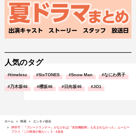
人気のタグ
timelesz
SixTONES
Snow Man
なにわ男子
乃木坂46
櫻坂46
日向坂46
JO1
ホーム
映画
エンタメ総合
押井守「『ブレードランナー』がなければ『攻殻機動隊』も生まれなかった」ムービー
プラス『この映画が観たい』2・4放送