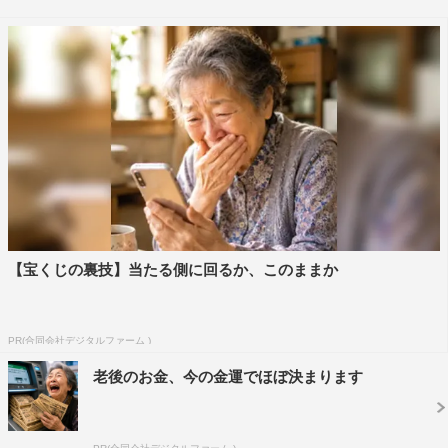
©MBS
「白熱教室」では、先日ある雑誌に掲載された“親と先生
の本音”をテーマに書かれた特集記事を題材に、教育現場
の現実について林先生が熱弁。“親と先生の9割が「学校が
不自由」”という驚きのデータの裏でどんなことが起きて
【宝くじの裏技】当たる側に回るか、このままか
いるのかを紹介する。6割が過労死ラインを超え、世界一
忙しいといわれる日本の小中学校の先生たち。“部活未亡
人”なる聞きなれない言葉も飛び出すなか、先生たちを取
PR(合同会社デジタルファーム )
り巻く現実から見えてくる、今の学校の不自由さの原因と
老後のお金、今の金運でほぼ決まります
はいったい何なのか？
「アンミカ先生が教えるパリコレ学」では、パリ、ミラ