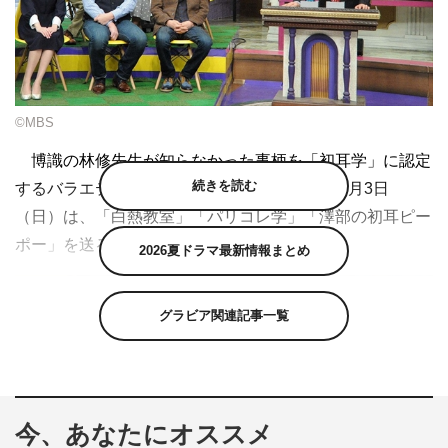
©MBS
博識の林修先生が知らなかった事柄を「初耳学」に認定
続きを読む
するバラエティ『林先生が驚く 初耳学！』。2月3日
（日）は、「白熱教室」「パリコレ学」「澤部の初耳ピー
ポー」を送る。
2026夏ドラマ最新情報まとめ
グラビア関連記事一覧
今、あなたにオススメ