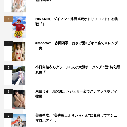
色白美ボデ…
HIKAKIN、ダイアン・津田篤宏がドリフコントに初挑
3
戦『ド…
#Mooove!・赤間四季、おさげ髪×ビキニ姿でスレンダ
4
ー美…
小日向結衣らグラドル6人が大胆ポージング “股”特化写
5
真集「…
東雲うみ、黒の紐ランジェリー姿でグラマラスボディ
6
披露
美澄衿依、“美脚戦士えりいちゃん”に変身してマシュ
7
マロボディ…