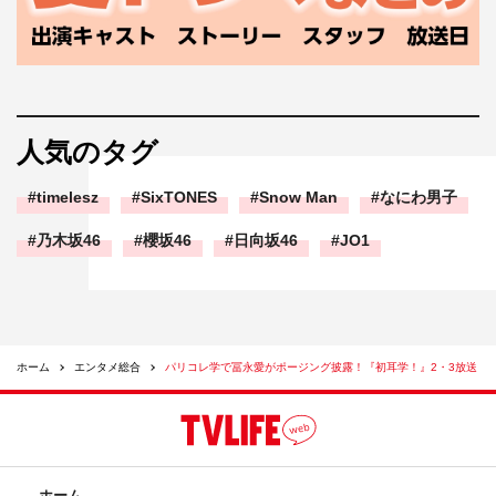
人気のタグ
timelesz
SixTONES
Snow Man
なにわ男子
乃木坂46
櫻坂46
日向坂46
JO1
ホーム
エンタメ総合
パリコレ学で冨永愛がポージング披露！『初耳学！』2・3放送
ホーム