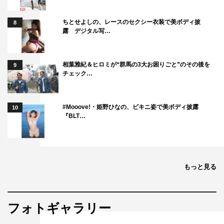
ちとせよしの、レースのセクシー衣装で美ボディ披
8
露 デジタル写…
相葉雅紀＆ヒロミが“群馬の3大お困りごと”のその後を
9
チェック…
#Mooove!・姫野ひなの、ビキニ姿で美ボディ披露
10
『BLT…
もっと見る
フォトギャラリー