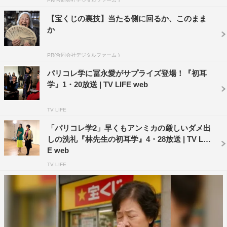
PR(合同会社デジタルファーム )
ノ、ニューヨークなど世界中のコレクションに出演し世界
【宝くじの裏技】当たる側に回るか、このまま
を魅了してきた冨永愛が学院生たちの前でポージングを披
か
露する。憧れのトップモデルが放つ魅力と存在感に圧倒さ
れる学院生たち。さらに、19歳でパリコレでビューを果た
PR(合同会社デジタルファーム )
し、出産後は子育てとモデルを両立しながらトップモデル
パリコレ学に冨永愛がサプライズ登場！『初耳
としての地位を守り続けてきた冨永のこれまでの歩みを紹
学』1・20放送 | TV LIFE web
介する。
TV LIFE
また、今話題の働く女性を紹介する「澤部の初耳ピーポ
ー」では、2年先まで仕事が埋まっているという超売れっ
「パリコレ学2」早くもアンミカの厳しいダメ出
しの洗礼『林先生の初耳学』4・28放送 | TV LIF
子美女に密着し、その仕事ぶりを紹介。一般人なのに、イ
E web
ンスタグラムのフォロワー数は7万人超え。インスタを見
TV LIFE
て仕事を依頼されることも多く、イベントを開けば女性た
ちが殺到する。そのカリスマ的存在がブライダルのジャン
ルで大注目される彼女の職業とは？
そして、今や飲食業界では必須といわれる“インスタ映