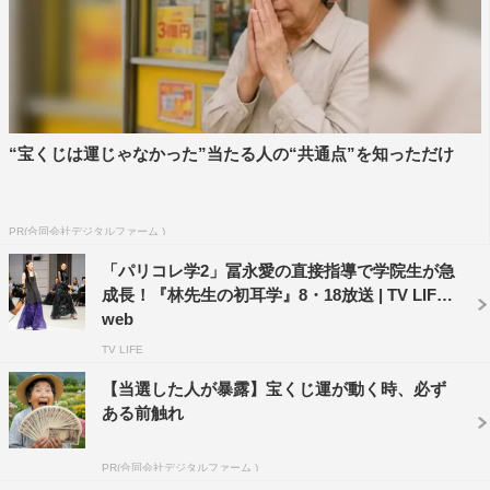
え”だが、見栄えにこだわるばかりにおいしさを台無しに
しているものがあるという。ハンバーグからジュワ～と出
る肉汁、立派な鯛が一匹丸ごと乗った鯛めし。インスタ映
えにはもってこいだが、そこには本末転倒の落とし穴があ
った。
“宝くじは運じゃなかった”当たる人の“共通点”を知っただけ
PR(合同会社デジタルファーム )
「パリコレ学2」冨永愛の直接指導で学院生が急
成長！『林先生の初耳学』8・18放送 | TV LIFE
web
TV LIFE
【当選した人が暴露】宝くじ運が動く時、必ず
ある前触れ
PR(合同会社デジタルファーム )