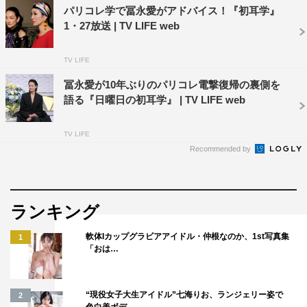
©MBS
パリコレ学で冨永愛がアドバイス！『初耳学』
1・27放送 | TV LIFE web
さらに、SNSで話題になった調理器具に関する出題も。
見た目は普通のおろし金なのにわさびを最高においしくす
TV LIFE
るというおろし金のデザインに隠された、出演者一同が驚
いたのヒミツとは？
冨永愛が10年ぶりのパリコレ電撃復帰の裏側を
語る『日曜日の初耳学』 | TV LIFE web
『林先生が驚く 初耳学！』
MBS／TBS系
TV LIFE
Recommended by
2月3日（日）後10・00～10・54
＜ゲスト＞
いとうあさこ、川合俊一、澤部佑（ハライチ）、新川優
ランキング
愛、千原ジュニア、中島健人（Sexy Zone）、藤田ニコル
軟体Iカップグラビアアイドル・仲根なのか、1st写真集
1
「おは…
©MBS
“現役女子大生アイドル”七海りお、ランジェリー姿で
2