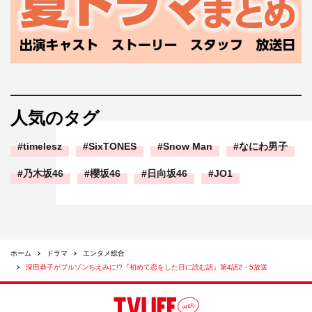
人気のタグ
timelesz
SixTONES
Snow Man
なにわ男子
乃木坂46
櫻坂46
日向坂46
JO1
ホーム
ドラマ
エンタメ総合
深田恭子がブルゾンちえみに!?『初めて恋をした日に読む話』第4話2・5放送