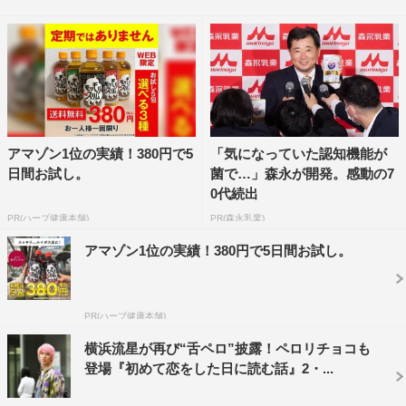
アマゾン1位の実績！380円で5
「気になっていた認知機能が
日間お試し。
菌で…」森永が開発。感動の7
0代続出
PR(ハーブ健康本舗)
PR(森永乳業)
アマゾン1位の実績！380円で5日間お試し。
©TBS
第4話では、順子（深田恭子）と匡平（横浜流星）たち
PR(ハーブ健康本舗)
が3泊4日で塾の強化合宿に行くことに。そんな合宿最終日
横浜流星が再び“舌ペロ”披露！ペロリチョコも
の夜、勉強漬けだった生徒たちを労うキャンプファイヤー
登場『初めて恋をした日に読む話』2・...
が開催され、そこで講師陣が余興を披露する。順子はブル