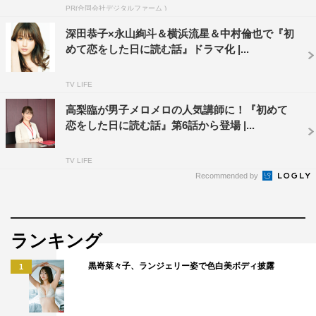
PR(合同会社デジタルファーム )
しめ告白する雅志（永山絢斗）。しかし超鈍感な順子はそ
深田恭子×永山絢斗＆横浜流星＆中村倫也で『初
れが告白だと気がつかない。だが、その現場を目撃してし
めて恋をした日に読む話』ドラマ化 |...
まった匡平（横浜流星）は、雅志も順子のことが好きなの
だと知り複雑な心境に。匡平はそのことを振り払うように
TV LIFE
一層勉強に励む。
高梨臨が男子メロメロの人気講師に！『初めて
時は流れ、2018年4月。匡平は高校3年生の春を迎えた。
恋をした日に読む話』第6話から登場 |...
山下（中村倫也）から匡平の学校での成績が驚くほど良く
なったことと匡平の家庭環境のことを聞き、順子は今まで
TV LIFE
以上に匡平を気にかけるように。一方で匡平は、順子から
Recommended by
いつまでも子供扱いをされることにいら立ちを隠し切れず
にいた。
GWに入り、三泊四日で塾の強化合宿が行われることに。
ランキング
合宿初日、偶然にも近所にある会社の保養所に研修で来
黒嵜菜々子、ランジェリー姿で色白美ボディ披露
1
た、と雅志が合宿所に顔を出す。二人の親しげな様子に嫉
妬する匡平は、順子に冷たい態度をとってしまう。
その夜、食事の時間になっても現れない匡平がロッジでた