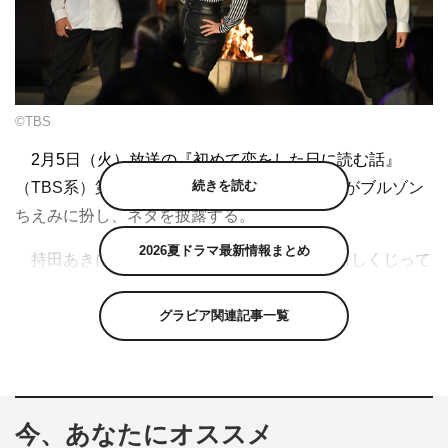
©TBS
2月5日（火）放送の『初めて恋をした日に読む話』
続きを読む
（TBS系）第4話で、深田恭子演じる春見順子がブルゾン
ちえみに扮し、ネタを披露する。
2026夏ドラマ最新情報まとめ
持田あきによる同名漫画が原作。恋も仕事もしくじって
いる超鈍感なアラサー女子が、タイプの違う3人の男性か
らアプローチされるラッキー・ラブコメディ。永山絢斗、
グラビア関連記事一覧
横浜流星、中村倫也らが演じる男性陣が順子にそれぞれア
プローチする。タイプの違う男性3人の順子に想いを寄せ
距離を近づけようとする姿が「キュンとする」と女性視聴
者を中心に話題に。
今、あなたにオススメ