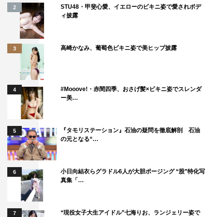
STU48・甲斐心愛、イエローのビキニ姿で愛されボデ
2
ばこを吸っていたと目撃情報が。 慌ててロッジへ駆け出
ィ披露
す順子だったが、雨上がりのぬかるんだ山道で転んでしま
い…。
高崎かなみ、葡萄色ビキニ姿で美ヒップ披露
3
『初めて恋をした日に読む話』
TBS系
毎週火曜 後10・00～11・07
#Mooove!・赤間四季、おさげ髪×ビキニ姿でスレンダ
4
ー美…
©TBS
『タモリステーション』石油の疑問を徹底解剖 石油
5
の元となる“…
小日向結衣らグラドル6人が大胆ポージング “股”特化写
6
真集「…
中村倫也
横浜流星
永山絢斗
“現役女子大生アイドル”七海りお、ランジェリー姿で
7
深田恭子