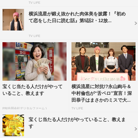
ゾンちえみにふんし、withB 役の梅岡（生瀬勝久）と勅使
TV LIFE
河原（髙橋洋）と共に登場。本物さながらのハイヒールに
横浜流星が鍛え抜かれた肉体美を披露！『初め
濃いメイクを施し、「どうもー、効率的な仕事ぶり、充実
て恋をした日に読む話』第5話2・12放...
した私生活を夢見る女教師です」と始まった順子版ブルゾ
ン。果たしてどんなネタを披露するのか。
TV LIFE
撮影は山の中にあるロッジ風建物の屋外。しかも、夜と
いう極寒の中で行われたが、寒さを吹き飛ばすような笑顔
で本番ギリギリまで練習に励み、東大受験にかけた内容で
見事なブルゾンちえみwith B を演じ切った深田、生瀬、髙
橋。
宝くじ当たる人だけがやって
横浜流星に対抗!?永山絢斗＆
いること、教えます
中村倫也が“舌ペロ”宣言！深
順子と3人の男たちとの胸キュンシーンと合わせて、ノ
田恭子はまさかのミスで大...
リノリな“山王ゼミナール版「ブルゾンちえみwith B」”シ
PR(合同会社デジタルファーム )
TV LIFE
ーンにも注目だ。
宝くじ当たる人だけがやっていること、教えま
す
＜第4話あらすじ＞
今までの自分を振り払うように、順子（深田恭子）を抱き