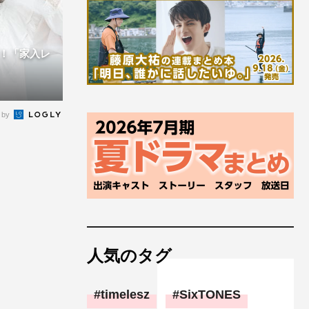
！「家入レ
 by
人気のタグ
timelesz
SixTONES