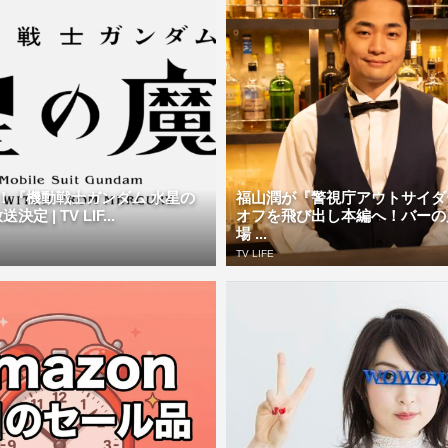
活！『機動戦士ガンダム 水星の
福山潤が『警視庁アウトサイダ
定 | TV LIF...
オフを飛び出し本編へ！バーの
場 ...
TV LIFE