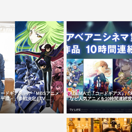
ードギアス」が「MBSアニメ
ABEMAで『コードギアス』『
成－」参戦決定 | TV ...
など人気アニメを10時間連続放送 | 
TV LIFE