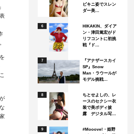
ビキニ姿でスレン
」
ダー美…
表
HIKAKIN、ダイア
6
ン・津田篤宏がド
作
リフコントに初挑
。
戦『ド…
を
『アナザースカイ
7
さ
SP』Snow
Man・ラウールが
こ
モデル挑戦…
ちとせよしの、レ
8
が
ースのセクシー衣
な
装で美ボディ披
露 デジタル写…
家
#Mooove!・姫野
9