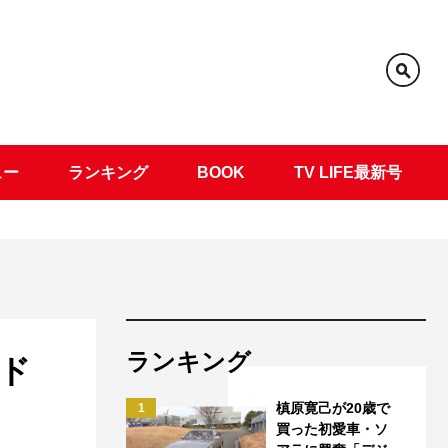
ュー
ランキング
BOOK
TV LIFE最新号
ランキング
ド
槙原寛己が20歳で
1
買った初愛車・ソ