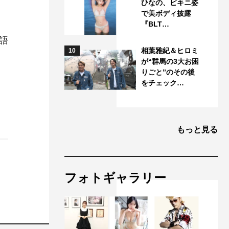
ひなの、ビキニ姿
で美ボディ披露
『BLT…
語
相葉雅紀＆ヒロミ
10
が“群馬の3大お困
りごと”のその後
をチェック…
もっと見る
フォトギャラリー