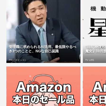
管理職に求められるAI活用。最低限やるべ
“日5”枠復
き3つのことと、NGな自己認識
魔女』10月放送決
PR(ビズヒント)
TV LIFE