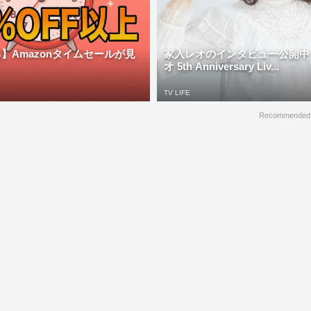
】Amazonタイムセールが見
家入レオのインタビュー公開中
オ 5th Anniversary Liv...
TV LIFE
Recommended