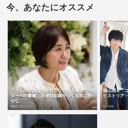
今、あなたにオススメ
「うちの社員はやる気がない」と嘆くリー
福山潤＆「コ
ダーへの警鐘。自律型組織をつくる前に外
ヒストリア－平
せな...
PR(ビズヒント)
TV LIFE