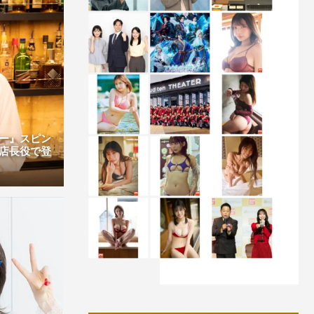
ー』スピン
店長役で登