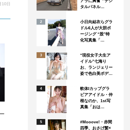
アラに興奮「デジ
月10日
タルパネル…
小日向結衣らグラ
2
ドル6人が大胆ポ
ージング “股”特
化写真集「…
“現役女子大生ア
3
イドル”七海り
お、ランジェリー
姿で色白美ボデ…
軟体Iカップグラ
4
ビアアイドル・仲
根なのか、1st写
真集「おは…
ー
#Mooove!・赤間
5
四季、おさげ髪×