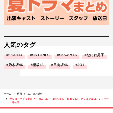
人気のタグ
timelesz
SixTONES
Snow Man
なにわ男子
乃木坂46
櫻坂46
日向坂46
JO1
ホーム
映画
エンタメ総合
欅坂46・平手友梨奈“人生初ゴスロリ”は自ら提案『響-HIBIKI-』ビジュアルコメンタリー
一部公開