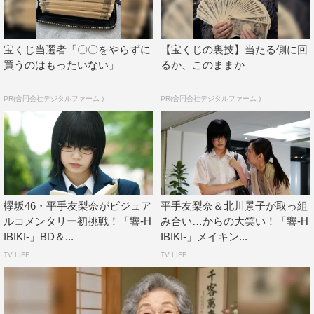
たという。
さらに原作では別のキャラクターがこの衣装をプレゼン
宝くじ当選者「〇〇をやらずに
【宝くじの裏技】当たる側に回
トしたが、そのキャラをアヤカ演じる凜夏に変更。月川監
買うのはもったいない」
るか、このままか
督はその意図を「響と凛夏が2人でこの日どんな風に遊ん
でいたのかが分かるシーンがなかったから、確かに1シー
PR(合同会社デジタルファーム )
PR(合同会社デジタルファーム )
ンあった方がいいかなというのもあって追加をしました」
と解説。アヤカは平手のゴスロリを「すごい似合って
た！」と絶賛した。
映像の最後は、北川景子演じる編集者・花井ふみが響を
欅坂46・平手友梨奈がビジュア
平手友梨奈＆北川景子が取っ組
力づくで部屋から出そうとして取っ組み合いになるシー
ルコメンタリー初挑戦！「響-H
み合い…からの大笑い！「響-H
ン。撮影が終わった後、月川監督の元に北川からメールが
IBIKI-」BD＆...
IBIKI-」メイキン...
あったそうで、「北川さんから『平手さんはいろいろ考え
TV LIFE
TV LIFE
て（現場に）来るけど、最後は感覚に投げられる人なんだ
なって感じて、すごい息も合わせられた』っていう感想が
すぐに届いた」とその内容を明かす。そんなエピソードに