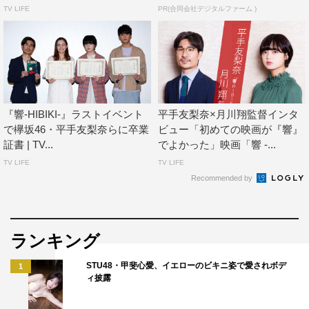
TV LIFE
PR(合同会社デジタルファーム )
『響-HIBIKI-』ラストイベント
平手友梨奈×月川翔監督インタ
で欅坂46・平手友梨奈らに卒業
ビュー「初めての映画が『響』
証書 | TV...
でよかった」映画「響 -...
TV LIFE
TV LIFE
Recommended by
「響-HIBIKI-」Blu-ray＆DVD
ランキング
3月6日（水）発売
STU48・甲斐心愛、イエローのビキニ姿で愛されボデ
1
■Blu-ray 豪華版
ィ披露
￥7,800＋税