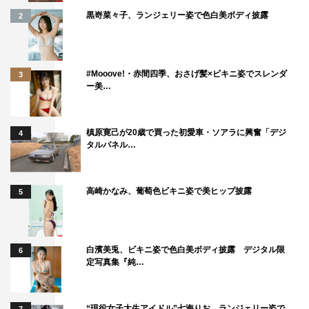
黒嵜菜々子、ランジェリー姿で色白美ボディ披露
■DVD 豪華版
2
￥6,800＋税
＜Blu-ray＆DVD 豪華版 共通特典＞
#Mooove!・赤間四季、おさげ髪×ビキニ姿でスレンダ
3
【特典ディスク 1】
ー美…
本編ビジュアルコメンタリー
平手友梨奈、アヤカ・ウィルソン、月川翔監督が「響 -
槙原寛己が20歳で買った初愛車・ソアラに興奮「デジ
4
HIBIKI-」を観ながらしゃべりたおすビジュアルコメンタ
タルパネル…
リー
高崎かなみ、葡萄色ビキニ姿で美ヒップ披露
【特典ディスク 2】
5
メイキングドキュメンタリー
平手友梨奈映画初出演にして初主演作「響 -HIBIKI-」の撮
白濱美兎、ビキニ姿で色白美ボディ披露 デジタル限
影現場に密着。
6
定写真集『純…
怒とうの撮影の様子や貴重なオフの表情、キャスト＆スタ
ッフのインタビューなどで紡ぐドキュメント。
“現役女子大生アイドル”七海りお、ランジェリー姿で