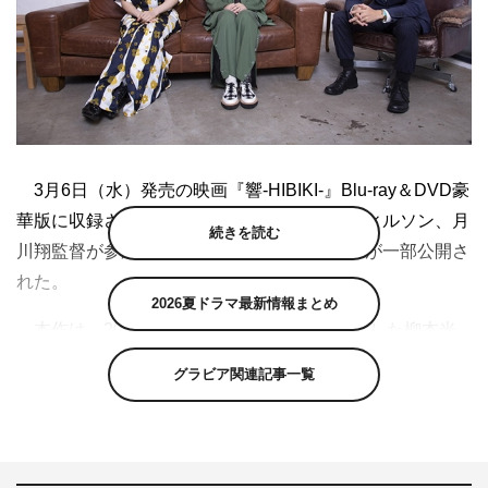
3月6日（水）発売の映画『響-HIBIKI-』Blu-ray＆DVD豪
華版に収録される、平手友梨奈、アヤカ・ウィルソン、月
続きを読む
川翔監督が参加したビジュアルコメンタリーが一部公開さ
れた。
2026夏ドラマ最新情報まとめ
本作は、2017年のマンガ大賞で大賞を受賞した柳本光
晴による人気コミックを映画化。類まれな才能を持つ“天
グラビア関連記事一覧
才”女子高生小説家・鮎喰響が、世間や慣習にとらわれた
建前をかざす大人たちの常識をぶち壊し、人々を変えてい
く痛快ドラマが描かれる。平手友梨奈は、映画初出演にし
て初主演を務めた。さらに、主題歌も平手によるソロ曲