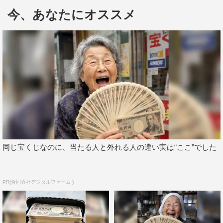
「角を曲がる」が起用された。
今、あなたにオススメ
公開されたのは、平手友梨奈、アヤカ・ウィルソン、月
川翔監督の3人が本編を見ながら、撮影当時のエピソード
などを語ったビジュアルコメンタリー映像の一部。
平手演じる鮎喰響が学校の体育の授業で走っているシー
ンでは、月川監督が「どうしてもしたい話があって、この
日に平手さんと50メートルくらいの競走をしたの」と平手
との撮影中のエピソードを明かし、平手も「かけっこしま
したね（笑）」と笑顔。アヤカは「見たかった！初めて聞
同じ宝くじなのに、当たる人と外れる人の違い実は“ここ”でした
きました（笑）」と驚く。
続いて、平手が人生で初めてゴスロリ衣装を着用して撮
PR(合同会社デジタルファーム )
影に臨んだシーンの話題に。実は、シナリオにはゴスロリ
衣装を着るというシーンはなかったのだが、原作では響が
着ていたことから、平手が「着たい」と希望して追加され