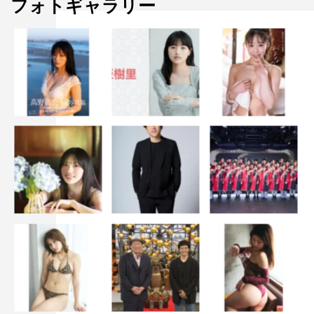
フォトギャラリー
特製ブックレット
■DVD 通常版
￥3,800＋税
＜キャスト＞
平手友梨奈、北川景子、アヤカ・ウィルソン、小栗旬、柳
楽優弥、高嶋政伸、野間口徹、板垣瑞生、吉田栄作
＜スタッフ＞
原作：柳本光晴「響～小説家になる方法～」（小学館「ビ
ッグコミックスぺリオール」連載中）
監督：月川翔
脚本：西田征史
音楽：伊藤ゴロー
主題歌：平手友梨奈「角を曲がる」
発売元：小学館