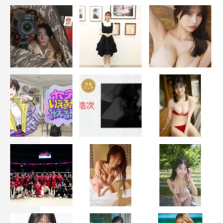
販売元：東宝
©2018「響 -HIBIKI-」製作委員会 ©柳本光晴／小学館
平手友梨奈
欅坂46