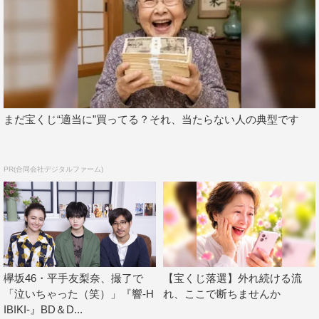
対して、平手のコメントは…。
まだ宝くじ“適当に”買ってる？それ、当たらない人の典型です
PR(合同会社デジタルファーム)
欅坂46・平手友梨奈、撮了で
【宝くじ落選】外れ続ける流
「泣いちゃった（笑）」『響-H
れ、ここで断ちませんか
IBIKI-』BD＆D...