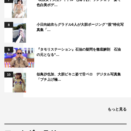
完成披露舞台あいさつ
7
色白美ボデ…
（出演：平手友梨奈、北川景子、アヤカ・ウィルソン、高
嶋政伸、北村有起哉、野間口徹、月川翔監督）
公開直前イベント 学生限定試写会
小日向結衣らグラドル6人が大胆ポージング “股”特化写
8
真集「…
（出演：平手友梨奈、アヤカ・ウィルソン、板垣瑞生、笠
松将）
初日舞台あいさつ
『タモリステーション』石油の疑問を徹底解剖 石油
9
の元となる“…
（出演：平手友梨奈、北川景子、アヤカ・ウィルソン、高
嶋政伸、北村有起哉、板垣瑞生、月川翔監督）
似鳥沙也加、大胆ビキニ姿で舌ペロ デジタル写真集
10
【本編ディスク】
「ブチ上げ極…
劇場予告編集
（特報、予告、予告「世界を変える」篇、予告「対大人」
篇、コメント入り予告第1弾、コメント入り予告第2弾）
もっと見る
TVCM
＜封入特典＞