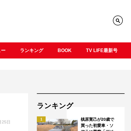
ュー
ランキング
BOOK
TV LIFE最新号
ランキング
槙原寛己が20歳で
1
月25日
買った初愛車・ソ