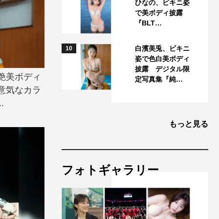
ひなの、ビキニ姿
で美ボディ披露
『BLT…
白濱美兎、ビキニ
10
姿で色白美ボディ
披露 デジタル限
艶美ボディ
定写真集『純…
意気なカラ
.
もっと見る
フォトギャラリー