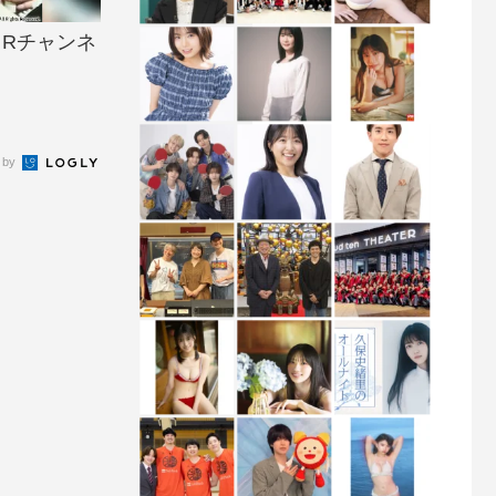
！Rチャンネ
 by