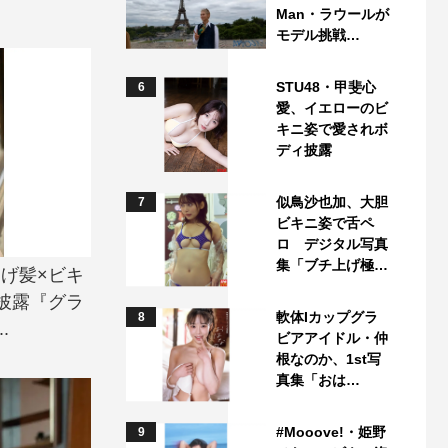
Man・ラウールが
モデル挑戦…
STU48・甲斐心
6
愛、イエローのビ
キニ姿で愛されボ
ディ披露
似鳥沙也加、大胆
7
ビキニ姿で舌ペ
ロ デジタル写真
集「ブチ上げ極…
さげ髪×ビキ
披露『グラ
軟体Iカップグラ
8
.
ビアアイドル・仲
根なのか、1st写
真集「おは…
#Mooove!・姫野
9