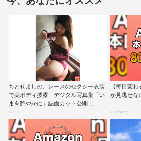
今、あなたにオススメ
ちとせよしの、レースのセクシー衣装
【毎日変わる
で美ボディ披露 デジタル写真集「い
が見逃せな
まを艶やかに」誌面カット公開 |...
TV LIFE
PR(Amazon)