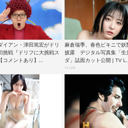
N、ダイアン・津田篤宏がドリ
麻倉瑞季、春色ビキニで妖
初挑戦『ドリフに大挑戦ス
披露 デジタル写真集「生
コメントあり】...
ダ」誌面カット公開 | TV L..
TV LIFE