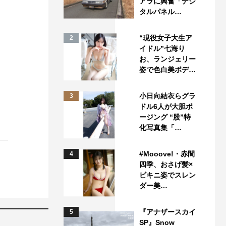
アラに興奮「デジ
タルパネル…
“現役女子大生ア
2
イドル”七海り
お、ランジェリー
姿で色白美ボデ…
小日向結衣らグラ
3
ドル6人が大胆ポ
ージング “股”特
化写真集「…
#Mooove!・赤間
4
四季、おさげ髪×
ビキニ姿でスレン
ダー美…
『アナザースカイ
5
SP』Snow