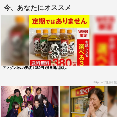
古田は演じる役柄について「女装については何度も役で
今、あなたにオススメ
やっているから慣れています（笑）。今回の役はゲイで女
装家の高校教師だから、生徒の男子女子で分け隔てなく相
談に乗れるし本音でキツいことも言えるかなと思っていま
す。原田のぶおは結構歯に衣着せぬ言い方をする人なの
で、生徒と本音で語れるというか、教育の現場だからとい
う忖度がないイメージです。ぶっきらぼうに見えることも
あると思うけど、教師としての本質が見えてくれば、嫌わ
れない人なんだろうと思います」と。
アマゾン1位の実績！380円で5日間お試し。
また「土曜ドラマということで、生徒役のイケメンやか
わいこちゃんの生活の悩みを見て共感し、おじさんの女装
PR(ハーブ健康本舗)
家がズケズケ言うのを見てゲラゲラ笑うというドラマにな
れば、若い人たちも楽しめるドラマになるんじゃないかと
思います。きっといいドラマになると思うので、ふざけら
れるところはふざけていたいな。これで低視聴率ならただ