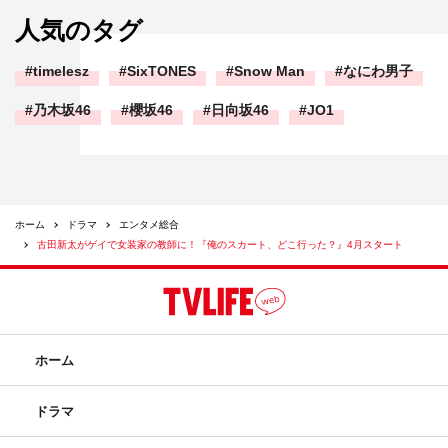
人気のタグ
timelesz
SixTONES
Snow Man
なにわ男子
乃木坂46
櫻坂46
日向坂46
JO1
ホーム
ドラマ
エンタメ総合
古田新太がゲイで女装家の教師に！『俺のスカート、どこ行った？』4月スタート
ホーム
ドラマ