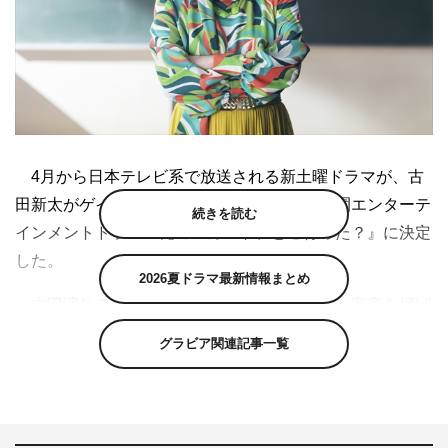
4月から日本テレビ系で放送される新土曜ドラマが、古
田新太がゲイで女装家の教師を演じる痛快学園エンターテ
続きを読む
インメントドラマ『俺のスカート、どこ行った？』に決定
した。
2026夏ドラマ最新情報まとめ
古田演じる原田のぶおは「ダイバーシティ」宣言を掲げ
た私立・豪林館学園高校に赴任してきたゲイで女装家の新
グラビア関連記事一覧
任国語教師。奇想天外で破天荒な原田は、歯に衣着せぬ原
田節を教育現場で炸裂させながら、巨大な権力に負けない
力を発揮し、生徒たちの心を解き放っていく。