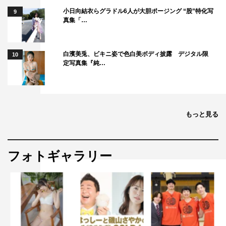
小日向結衣らグラドル6人が大胆ポージング “股”特化写
9
真集「…
白濱美兎、ビキニ姿で色白美ボディ披露 デジタル限
10
定写真集『純…
もっと見る
フォトギャラリー