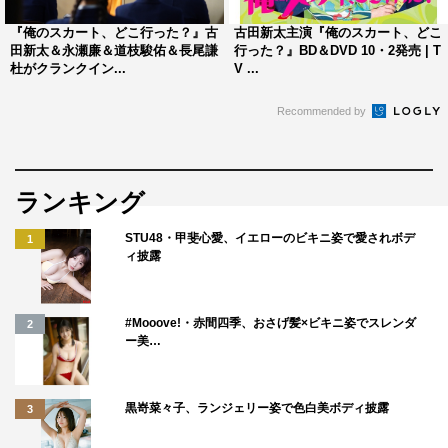
とカッコよく生徒たちに向き合ってくれるはずよね。ドラ
『俺のスカート、どこ行った？』古
古田新太主演『俺のスカート、どこ
マ史上初のとんでもないキャラクターを、生んで～！」と
田新太＆永瀬廉＆道枝駿佑＆長尾謙
行った？』BD＆DVD 10・2発売 | T
杜がクランクイン...
V ...
期待を寄せている。
Recommended by
『俺のスカート、どこ行った？』
日本テレビ系
4月20日（土）スタート
ランキング
毎週土曜 後10・00
STU48・甲斐心愛、イエローのビキニ姿で愛されボデ
1
脚本：櫻井智也、加藤拓也
ィ披露
音楽：井筒昭雄
チーフプロデューサー：池田健司
#Mooove!・赤間四季、おさげ髪×ビキニ姿でスレンダ
2
プロデューサー：大倉寛子、茂山佳則（AXON）
ー美…
IPプロデューサー：植野浩之
キャラクター（原田のぶお）監修：ブルボンヌ、白川大介
黒嵜菜々子、ランジェリー姿で色白美ボディ披露
3
演出：狩山俊輔、水野格