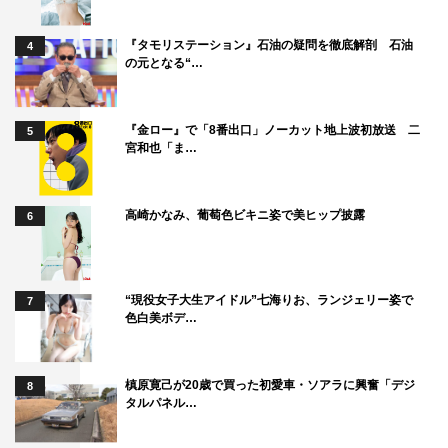
『タモリステーション』石油の疑問を徹底解剖 石油
4
の元となる“…
古田新太
『金ロー』で「8番出口」ノーカット地上波初放送 二
5
宮和也「ま…
高崎かなみ、葡萄色ビキニ姿で美ヒップ披露
6
“現役女子大生アイドル”七海りお、ランジェリー姿で
7
色白美ボデ…
槙原寛己が20歳で買った初愛車・ソアラに興奮「デジ
8
タルパネル…