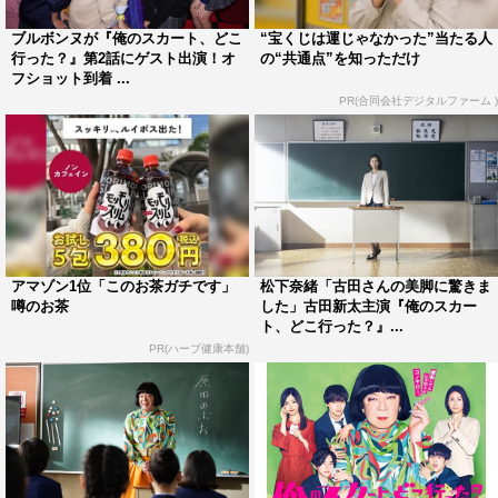
のミスキャストですよ（笑）。おいらの責任じゃない
（笑）」とコメントしている。
ブルボンヌが『俺のスカート、どこ
“宝くじは運じゃなかった”当たる人
行った？』第2話にゲスト出演！オ
の“共通点”を知っただけ
フショット到着 ...
キャラクター（原田のぶお）監修を務めるブルボンヌは
PR(合同会社デジタルファーム )
「女装しちゃうアラフィフのゲイが学校で教える。ってこ
れアタシがモデルですよね？最初に企画をうかがったとき
は、末席でくすぶってたオネエキャラに注目してくれるな
んて、と小躍りしたんですけど、何だよ偶然かよ！まあそ
れでも、最高にシンパシーを感じる設定のドラマが登場し
て感無量ですぅ。ただね、アタシが高校や大学の生徒さん
アマゾン1位「このお茶ガチです」
松下奈緒「古田さんの美脚に驚きま
に授業をしたのは、あくまで派手なゲストを呼んでくださ
噂のお茶
した」古田新太主演『俺のスカー
ト、どこ行った？』...
るイベント講義。毎日一緒の担任の先生が、自身を女性と
PR(ハーブ健康本舗)
思うトランスジェンダーではなく、ゲイ男性としてあえて
女装をするなんて、という疑問も。その答えも含め、“オ
ネエ”というあいまいな言葉の奥にある、人間の多様性を
どんな風に描いてくれるのか、しかと見届けたい！でも、
女装っぷりに定評のある古田新太さんが演じるなら、きっ