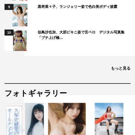
黒嵜菜々子、ランジェリー姿で色白美ボディ披露
9
似鳥沙也加、大胆ビキニ姿で舌ペロ デジタル写真集
10
「ブチ上げ極…
もっと見る
フォトギャラリー