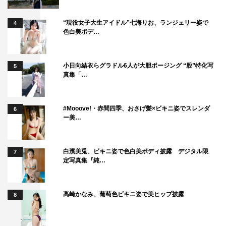
“現役女子大生アイドル”七海りお、ランジェリー姿で
4
色白美ボデ…
小日向結衣らグラドル6人が大胆ポージング “股”特化写
5
真集「…
#Mooove!・赤間四季、おさげ髪×ビキニ姿でスレンダ
6
ー美…
白濱美兎、ビキニ姿で色白美ボディ披露 デジタル限
7
定写真集『純…
高崎かなみ、葡萄色ビキニ姿で美ヒップ披露
8