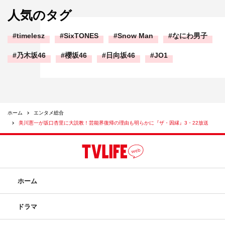
人気のタグ
timelesz
SixTONES
Snow Man
なにわ男子
乃木坂46
櫻坂46
日向坂46
JO1
ホーム
エンタメ総合
美川憲一が坂口杏里に大説教！芸能界復帰の理由も明らかに『ザ・因縁』3・22放送
ホーム
ドラマ