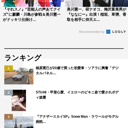
『それスノ』“芸能人の声あてクイ
美川憲一、研ナオコ、梅沢富美男が
ズ”に麒麟・川島が参戦＆美川憲一
『ななにー』出演！稲垣、草彅、香
がドッキリ仕掛け...
取を相手に仰天エ...
Recommended by
ランキング
槙原寛己が20歳で買った初愛車・ソアラに興奮「デジ
1
タルパネル…
STU48・甲斐心愛、イエローのビキニ姿で愛されボデ
2
ィ披露
『アナザースカイSP』Snow Man・ラウールがモデル
3
挑戦…