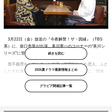
3月22日（金）放送の『今夜解禁！ザ・因縁』（TBS
系）に、坂口杏里が出演。美川憲一のコーナーの“美川シ
リーズ”に登場する。
続きを読む
昔不義理をしてしまった相手、喧嘩別れした恋人、ふと
2026夏ドラマ最新情報まとめ
したすれ違いで会わなくなった親友など、過去に「因縁」
を持つ芸能人がその因縁の相手と対面。当時抱えていたわ
だかまりや不満、心の中では思っていたけど口に出して言
グラビア関連記事一覧
えなかった言葉など、今だからこそ伝えられる気持ちを伝
える番組だ。
このたび、芸能界の大ご意見番・美川憲一がお騒がせ芸