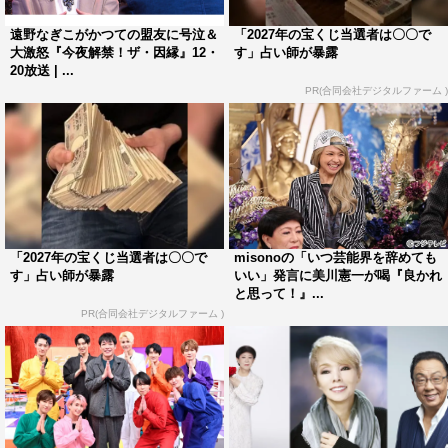
遠野なぎこがかつての盟友に号泣＆
「2027年の宝くじ当選者は〇〇で
大激怒『今夜解禁！ザ・因縁』12・
す」占い師が暴露
20放送 | ...
PR(合同会社デジタルファーム )
「2027年の宝くじ当選者は〇〇で
misonoの「いつ芸能界を辞めても
す」占い師が暴露
いい」発言に美川憲一が喝『良かれ
と思って！』...
PR(合同会社デジタルファーム )