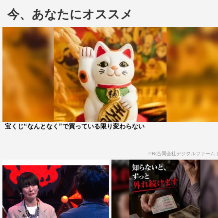
能人に説教をする企画“美川シリーズ”に、芸能界復帰を高
今、あなたにオススメ
らかに宣言した坂口杏里が登場する。
連日ネットニュースをにぎわせる坂口。復帰を宣言し、
生まれ変わったかに見えた坂口に、美川は大説教。号泣、
怒号、因縁の元カレ芸人も絶句の衝撃的な展開に。さら
に、芸能界復帰の驚きの理由に迫る。
『今夜解禁！ザ・因縁』
TBS系
宝くじ“なんとなく”で買っている限り変わらない
3月22日（金）後8・54～10・54
PR(合同会社デジタルファーム )
©TBS