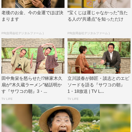
小さい頃から父との日常会話の中に「落語」があったと
老後のお金、今の金運でほぼ決
“宝くじは運じゃなかった”当た
いう阿川佐和子とたい平ならではの落語の魅力を語るトー
まります
る人の“共通点”を知っただけ
クもたっぷり。落語の中の登場人物はなぜこんなに魅力的
なのか語り合う。
PR(合同会社デジタルファーム )
PR(合同会社デジタルファーム )
田中角栄を怒らせた!?林家木久
立川談春が師匠・談志とのエピ
扇が“木久蔵ラーメン”秘話明か
ソードを語る『サワコの朝』
す『サワコの朝』3・...
1・18放送 | TV L...
TV LIFE
TV LIFE