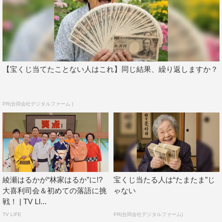
『サワコの朝』
MBS／TBS系
3月30日（土）前7・30～8・00
【宝くじ当てたことない人はこれ】同じ結果、繰り返しますか？
©MBS
PR(合同会社デジタルファーム )
阿川佐和子
綾瀬はるかが“林家はるか”に!?
宝くじ当たる人は“たまたま”じ
大喜利司会＆初めての落語に挑
ゃない
戦！ | TV LI...
TV LIFE
PR(合同会社デジタルファーム)