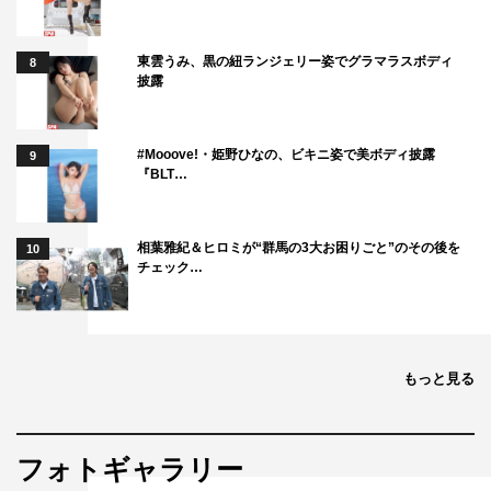
東雲うみ、黒の紐ランジェリー姿でグラマラスボディ
8
披露
#Mooove!・姫野ひなの、ビキニ姿で美ボディ披露
9
『BLT…
相葉雅紀＆ヒロミが“群馬の3大お困りごと”のその後を
10
チェック…
もっと見る
フォトギャラリー