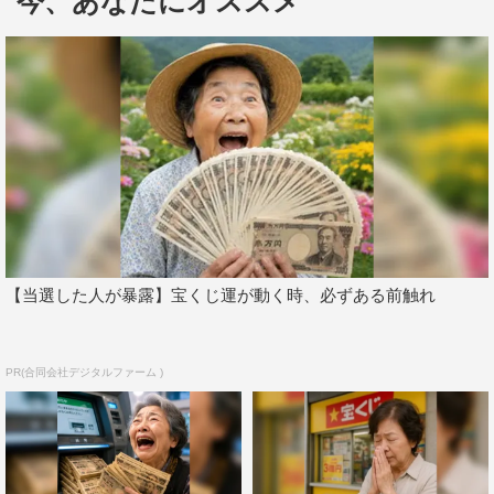
今、あなたにオススメ
白さ、奥深さに目覚め、大学4年生の時に落語を二席覚え
るや、自分の力量を試そうと着物姿で下駄を履き、ふんど
しを締めて、おじいちゃんおばあちゃんに落語を披露する
ひとり旅に出たエピソードなど、落語に生涯を捧げようと
思った学生時代の原点を明かす。
そして、大学を卒業後は、林家こん平師匠に弟子入りを
志願すると、林家三平大師匠の家で“行儀見習い”として住
み込み生活をスタートさせる。海老名家での当時の思い出
や “たい平”という名の由来、さらには紳士服の仕立て業を
【当選した人が暴露】宝くじ運が動く時、必ずある前触れ
営んでいた父親との秘話などを語る。
さらに、81歳の高齢にもかかわらず前座よりも前に楽屋
PR(合同会社デジタルファーム )
入りする林家木久扇師匠や、たい平がいくら手を挙げても
全然指してくれなかった5代目三遊亭圓楽師匠など、落語
界のレジェンドたちの面白裏話もたっぷり語る。