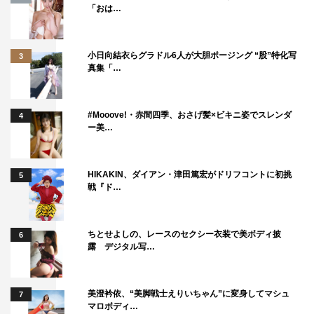
「おは…
小日向結衣らグラドル6人が大胆ポージング “股”特化写
3
真集「…
#Mooove!・赤間四季、おさげ髪×ビキニ姿でスレンダ
4
ー美…
HIKAKIN、ダイアン・津田篤宏がドリフコントに初挑
5
戦『ド…
ちとせよしの、レースのセクシー衣装で美ボディ披
6
露 デジタル写…
美澄衿依、“美脚戦士えりいちゃん”に変身してマシュ
7
マロボディ…