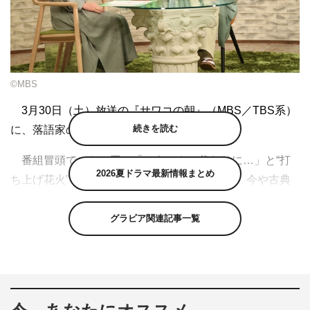
©MBS
3月30日（土）放送の『サワコの朝』（MBS／TBS系）
続きを読む
に、落語家の林家たい平がゲスト出演する。
番組冒頭で、たい平は「ごあいさつ代わりに…」と“打
2026夏ドラマ最新情報まとめ
ち上げ花火”を体一つで表現する芸を披露する。今や古典
落語の名手として年間300回ほど高座に上がり、テレビで
も大活躍の人気者のたい平だが、実は学生時代は美術の教
グラビア関連記事一覧
師を目指していたと言う。
現役で名門・武蔵野美術大学に入学、日々授業の課題に
追われる中で、ふとラジオから流れてきた5代目柳家小師
匠の至芸に衝撃を受けたと言うたい平。そこから落語の面