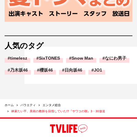
人気のタグ
timelesz
SixTONES
Snow Man
なにわ男子
乃木坂46
櫻坂46
日向坂46
JO1
ホーム
バラエティ
エンタメ総合
林家たい平、美術の教師を目指していた!?『サワコの朝』3・30放送