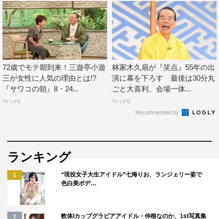
72歳でモテ期到来！三遊亭小遊
林家木久扇が『笑点』55年の出
三が女性に人気の理由とは!?
演に幕を下ろす 最後は30分丸
『サワコの朝』8・24...
ごと大喜利、会場一体...
TV LIFE
TV LIFE
Recommended by
ランキング
“現役女子大生アイドル”七海りお、ランジェリー姿で
1
色白美ボデ…
軟体Iカップグラビアアイドル・仲根なのか、1st写真集
2