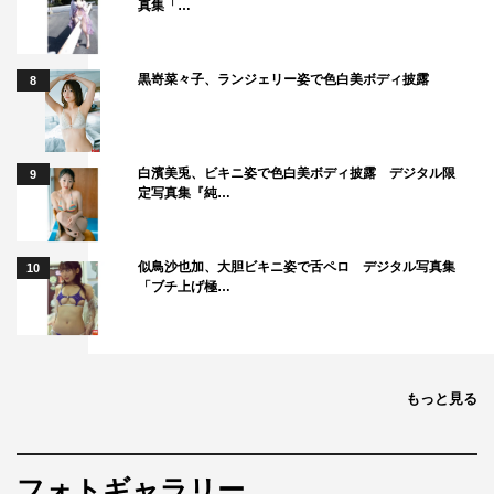
真集「…
ファンとして見させていただいていたこの作品に参加する
ことができ、皆さんと同じ時間をお芝居で共有することが
できてとても幸せです。そして、映画ではさらに皆さんの
黒嵜菜々子、ランジェリー姿で色白美ボディ披露
8
ことが好きになる素晴らしい姿を観ていただけると思いま
す。すこしでも力になれるように一生懸命演じさせていた
だきます。楽しみにしていてください。
白濱美兎、ビキニ姿で色白美ボディ披露 デジタル限
9
定写真集『純…
「劇場版 おっさんずラブ ～LOVE or DEAD～」
全国東宝系で8月23日（金）全国ロードショー
似鳥沙也加、大胆ビキニ姿で舌ペロ デジタル写真集
10
「ブチ上げ極…
監督：瑠東東一郎（TVドラマ版監督）
脚本：徳尾浩司
音楽：河野伸
出演者：田中圭、林遣都、志尊淳、沢村一樹、吉田鋼太郎
もっと見る
製作：テレビ朝日ほか
配給：東宝
配給協力：アスミック・エース
フォトギャラリー