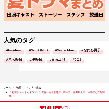
人気のタグ
timelesz
SixTONES
Snow Man
なにわ男子
乃木坂46
櫻坂46
日向坂46
JO1
ホーム
映画
エンタメ総合
「劇場版 おっさんずラブ」に沢村一樹＆志尊淳！田中圭、吉田鋼太郎、林遣都と五角関
係!?