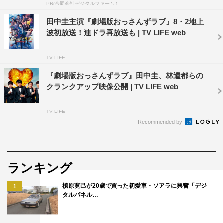
PR(合同会社デジタルファーム )
持ちの面で通じ合えているように思います。
田中圭主演『劇場版おっさんずラブ』8・2地上
映画版はスケールアップして、天空不動産の人たちにさま
波初放送！連ドラ再放送も | TV LIFE web
ざまなことが降りかかるのですが、届けたいものは変わっ
ていないと思います。人と人との物語や、大切な人たちの
TV LIFE
存在、愛することの喜びが映画でより強く深く届けられる
『劇場版おっさんずラブ』田中圭、林遣都らの
と思っています。楽しみにしていただきたいです。
クランクアップ映像公開 | TV LIFE web
＜沢村一樹（狸穴迅役）コメント＞
TV LIFE
Recommended by
現場では皆さんの人間関係や人間関係を超えたラブみたい
なものが出来上がっているとすごく感じました。今回は仲
間というよりは、少し敵対するような役柄ですので、皆さ
ランキング
んの輪の中にずっと入っていられないのが残念なのです
が、楽しく演じさせてもらっています。視聴者のひとりと
槙原寛己が20歳で買った初愛車・ソアラに興奮「デジ
1
タルパネル…
してこのドラマを見ていた時から、「おっさんずラブ」は
ラブがテーマの作品だと思っていました。それは性別も年