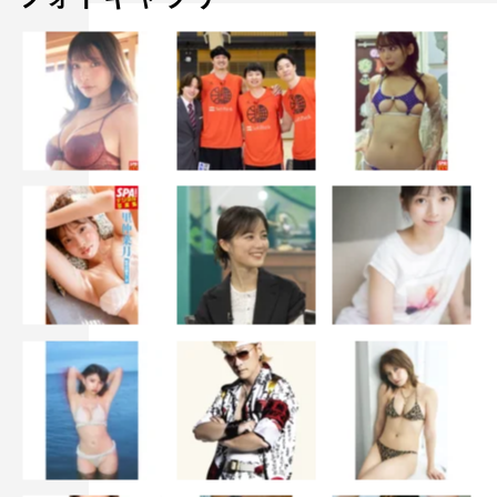
©「劇場版 おっさんずラブ」
吉田鋼太郎
志尊淳
林遣都
沢村一樹
田中圭