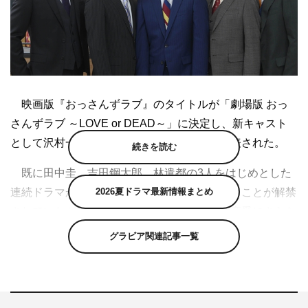
映画版『おっさんずラブ』のタイトルが「劇場版 おっ
さんずラブ ～LOVE or DEAD～」に決定し、新キャスト
として沢村一樹、志尊淳が出演することが発表された。
続きを読む
既に田中圭、吉田鋼太郎、林遣都の3人をはじめとした
連続ドラマからのレギュラー陣が全員続投することが解禁
2026夏ドラマ最新情報まとめ
されていたが、今回劇場版でおっさん同士の恋愛にさらな
る嵐を巻き起こす新キャストとして、沢村一樹、志尊淳が
グラビア関連記事一覧
参戦することが発表された。
沢村は、天空不動産で新たに発足したプロジェクトチー
ムのリーダーで、春田（田中）たちの前に立ちふさがる強