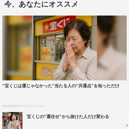
今、あなたにオススメ
敵・狸穴迅（まみあな・じん）を、志尊は、春田が所属す
る天空不動産第二営業所に配属されたキラキラネームの陽
気な新入社員・山田正義（ジャスティス）を演じる。
＜田中圭（春田創一役）コメント＞
連続ドラマが終わってから1年ぶりにキャスト、スタッフ
が集まり映画を撮影していますが、培ってきたチームワー
クが、全てのシーンに生かされていると感じるほど全てが
見どころだと思います。現場はとても楽しいです！沢村さ
ん演じる狸穴とは、営業所と本社でぶつかりあいますが、
“宝くじは運じゃなかった”当たる人の“共通点”を知っただけ
沢村さんの大きな瞳に吸い込まれながら楽しく撮影をして
います。志尊君は早くも東京第二営業所の仲間みたいな感
じで一つのシーンを皆で作る時も参加してくれるので、新
PR(合同会社デジタルファーム )
キャストのような感覚は既にないです（笑）。
宝くじの“運任せ”から抜けた人だけ変わる
ドラマの時は三角関係がどうなるのか？というのが大きな
テーマだったと思うのですが、映画はスケールアップして