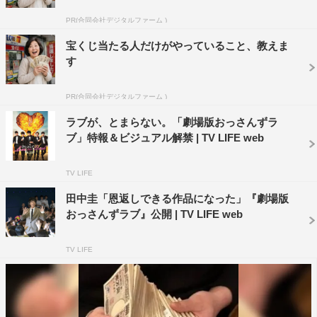
五角関係になっています。爆破あり、笑いあり、涙あり、
PR(合同会社デジタルファーム )
そしてアクションありのスペクタクル超大作！となってい
宝くじ当たる人だけがやっていること、教えま
ますので、ぜひ劇場でお待ちしております。
す
＜吉田鋼太郎（黒澤武蔵役）コメント＞
PR(合同会社デジタルファーム )
沢村さんは役柄上もお芝居上も「最強のライバル現る！」
ラブが、とまらない。「劇場版おっさんずラ
と感じる方です。実際に存在感がすごくて目を見るとたじ
ブ」特報＆ビジュアル解禁 | TV LIFE web
ろいでしまう感じがします。とても洒脱でとてもオシャレ
TV LIFE
な方ですし、俺の立場がいよいよ危うくなってきたなと感
じていまして、負けるもんかと思いながら演じさせていた
田中圭「恩返しできる作品になった」『劇場版
おっさんずラブ』公開 | TV LIFE web
だいています。志尊君は、ドラマにも出演していたんじゃ
ないか？と思うくらい現場になじんでくれていますし、こ
TV LIFE
れからもずっといてほしいと思うぐらいの存在です。映画
の公開を楽しみにしていただいているお客様がたくさんい
らっしゃると思います。僕たちも撮影に入ることをすごく
楽しみにしていました。その半面、連続ドラマよりも面白