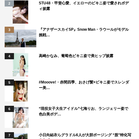
齢も超えた、人としての思いやりも超えた愛情のような
STU48・甲斐心愛、イエローのビキニ姿で愛されボデ
2
ィ披露
「純愛の物語」だと思っています。今回の劇場版では、僕
と志尊君が新たに参加したことで関係性も複雑に絡み合っ
ていきますが、その分、愛情や人を愛する気持ちがより伝
『アナザースカイSP』Snow Man・ラウールがモデル
3
挑戦…
わる作品になっていると思います。気合十分です！
＜志尊淳（山田ジャスティス役）コメント＞
高崎かなみ、葡萄色ビキニ姿で美ヒップ披露
4
普段の皆さんの関係性が作品に色濃く反映されていると感
じる現場です。今回映画から参加させていただくというこ
とで、チームの皆さんの空気感に早くなじめるように心掛
#Mooove!・赤間四季、おさげ髪×ビキニ姿でスレンダ
5
ー美…
けました。（田中）圭さんが率先してコミュニケーション
をとってくれて引っ張ってくださいますので、安心して付
いていかせていただいています。
“現役女子大生アイドル”七海りお、ランジェリー姿で
6
色白美ボデ…
役柄としてはテンションを高くキープすること、また現場
で感じる生の空気感を真っすぐ受け取って発信するという
ことを意識し大切にしています。僕もいち視聴者として、
小日向結衣らグラドル6人が大胆ポージング “股”特化写
7