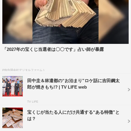
いものにしたいという気持ちがありましたので、どんな作
品になるだろう？どんな台本が上がってくるんだろう？と
少し心配していたのですが、台本はすごく面白いし、もの
すごく良いチームワークでやはり「おっさんずラブ」の世
界はすごいなと思いながら日々撮影しております。必ず楽
しんでいただける作品になると思います。
「2027年の宝くじ当選者は〇〇です」占い師が暴露
＜林遣都（牧凌太役）コメント＞
PR(合同会社デジタルファーム )
ドラマの後にさまざまな事が起きて映画のストーリーにつ
田中圭＆林遣都の“お泊まり”ロケ話に吉田鋼太
ながっていくのですが、牧はドラマの最後から変化してい
郎が焼きもち!? | TV LIFE web
るんです。その変化のきっかけになるのが、沢村さんが演
じる狸穴さんです。
TV LIFE
僕も連続ドラマから入った時、その前の単発ドラマでみん
宝くじが当たる人にだけ共通する“ある特徴”と
なのチームワークが出来上がっていて不安もありましたの
は？
で、志尊君の気持ちはよく分かりました。でも（田中）圭
君が先頭となってみんなを引っ張ってくれていますし、気