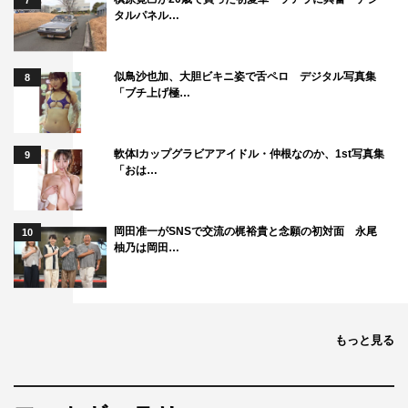
7
タルパネル…
似鳥沙也加、大胆ビキニ姿で舌ペロ デジタル写真集
8
「ブチ上げ極…
軟体Iカップグラビアアイドル・仲根なのか、1st写真集
9
「おは…
岡田准一がSNSで交流の梶裕貴と念願の初対面 永尾
10
柚乃は岡田…
もっと見る