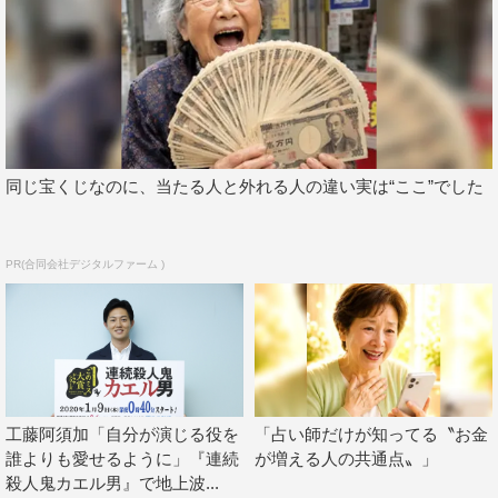
青春を見つけることだった。
番組HP：https://www.twellv.co.jp/event/omoide/
©TBS
同じ宝くじなのに、当たる人と外れる人の違い実は“ここ”でした
PR(合同会社デジタルファーム )
工藤阿須加「自分が演じる役を
「占い師だけが知ってる〝お金
誰よりも愛せるように」『連続
が増える人の共通点〟」
殺人鬼カエル男』で地上波...