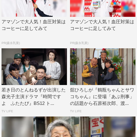
毎週月曜 後7時～8時50分（2話連続放送）全14話
脚本：山田太一
アマゾンで大人気！血圧対策は
アマゾンで大人気！血圧対策は
出演：森昌子、古手川祐子、田中裕子、柴田恭兵、佐藤
コーヒーに足してみて
コーヒーに足してみて
慶、児玉清、谷口香、前田武彦、坂本スミ子、佐々木すみ
江 ほか
PR(森永乳業)
PR(森永乳業)
＜ストーリー＞
盛り場で、根本典夫（柴田恭兵）が道ゆく人を無差別に勧
誘している。「アンケートに応じてくれない？お礼にカメ
ラあげるから。この引換券もって新宿西口の会社へあとで
来てください」「駄目だ」と答えたのは吉川久美子（古手
若き日のとんねるずが出演した
舘ひろしが『鶴瓶ちゃんとサワ
森光子主演ドラマ『時間です
コちゃん』に登場「あぶ刑事」
川祐子）。「困る」と答えたのは佐伯のぶ子（森昌子）。
よ ふたたび』BS12 ト...
の話題から石原裕次郎、渡...
「カメラ？」と疑ったのは池谷香織（田中裕子）。このア
TV LIFE
TV LIFE
ンケートは海外旅行のアンケートだった。3人は新宿の一
室に集まった。このことで3人は知り合いになり、次第に
仲良くなっていく。彼女たちの想いは心から誇りにできる