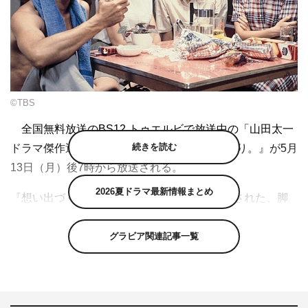
©TBS
全国無料放送のBS12 トゥエルビで放送中の「山田太一
続きを読む
ドラマ傑作選」の第2弾として、『想い出づくり。』が5月
13日（月）後7時から放送される。
2026夏ドラマ最新情報まとめ
『想い出づくり。』は1981年にTBS系で放送された、脚
本家・山田太一のオリジナル書き下ろしドラマ。森昌子、
古手川祐子、田中裕子が主演し、結婚までに何か想い出を
グラビア関連記事一覧
作ろうと必死に励む、適齢期を迎えた3人の女性たちの日
常を描く。このトリオに柴田恭兵が絡み、さらに児玉清、
前田武彦、坂本スミ子、佐藤慶とベテランが親の世代を演