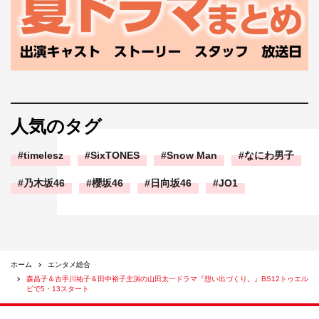
人気のタグ
timelesz
SixTONES
Snow Man
なにわ男子
乃木坂46
櫻坂46
日向坂46
JO1
ホーム
エンタメ総合
森昌子＆古手川祐子＆田中裕子主演の山田太一ドラマ『想い出づくり。』BS12トゥエル
ビで5・13スタート