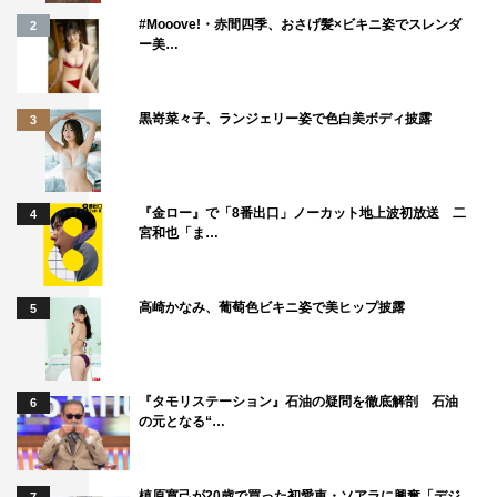
#Mooove!・赤間四季、おさげ髪×ビキニ姿でスレンダ
2
ー美…
黒嵜菜々子、ランジェリー姿で色白美ボディ披露
3
『金ロー』で「8番出口」ノーカット地上波初放送 二
4
宮和也「ま…
高崎かなみ、葡萄色ビキニ姿で美ヒップ披露
5
『タモリステーション』石油の疑問を徹底解剖 石油
6
の元となる“…
槙原寛己が20歳で買った初愛車・ソアラに興奮「デジ