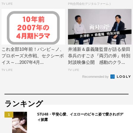
TV LIFE
PR(合同会社デジタルファーム )
これ全部10年前！バンビ～ノ、
井浦新＆森義隆監督が語る柴田
プロポーズ大作戦、セクシーボ
恭兵のすごさ『両刃の斧』特別
イス～…2007年4月...
対談映像公開 感動のクラ...
TV LIFE
TV LIFE
Recommended by
ランキング
STU48・甲斐心愛、イエローのビキニ姿で愛されボデ
1
ィ披露