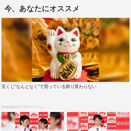
じる。
今、あなたにオススメ
宝くじ“なんとなく”で買っている限り変わらない
©TBS
PR(合同会社デジタルファーム )
『想い出づくり。』
BS12 トゥエルビ
5月13日（月）スタート