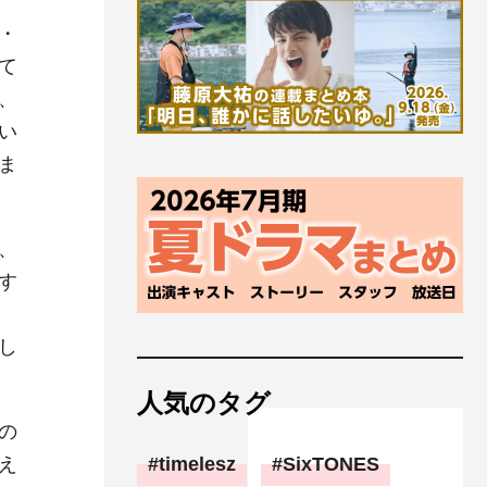
・
て
、
い
ま
、
す
し
人気のタグ
の
え
timelesz
SixTONES