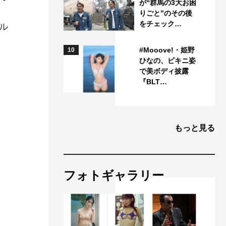
が“群馬の3大お困
りごと”のその後
をチェック…
ル
#Mooove!・姫野
10
ひなの、ビキニ姿
で美ボディ披露
『BLT…
もっと見る
フォトギャラリー