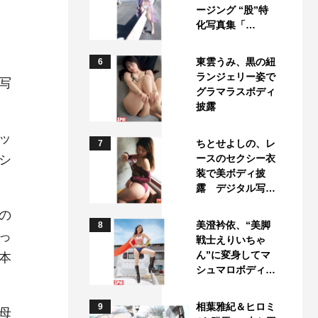
ージング “股”特
化写真集「…
東雲うみ、黒の紐
6
ランジェリー姿で
写
グラマラスボディ
披露
ッ
ちとせよしの、レ
7
シ
ースのセクシー衣
装で美ボディ披
露 デジタル写…
の
美澄衿依、“美脚
8
っ
戦士えりいちゃ
ん”に変身してマ
本
シュマロボディ…
相葉雅紀＆ヒロミ
9
母