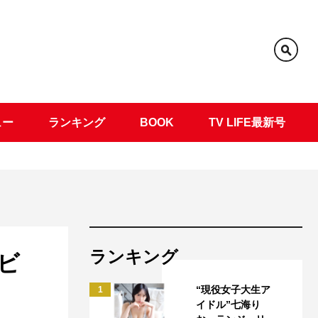
ュー
ランキング
BOOK
TV LIFE最新号
ランキング
ビ
“現役女子大生ア
1
イドル”七海り