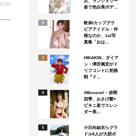
お、ランジェリー
月13日
姿で色白美ボデ…
軟体Iカップグラ
2
ビアアイドル・仲
根なのか、1st写
真集「おは…
HIKAKIN、ダイア
3
ン・津田篤宏がド
リフコントに初挑
戦『ド…
#Mooove!・赤間
4
四季、おさげ髪×
ビキニ姿でスレン
ダー美…
小日向結衣らグラ
5
ドル6人が大胆ポ