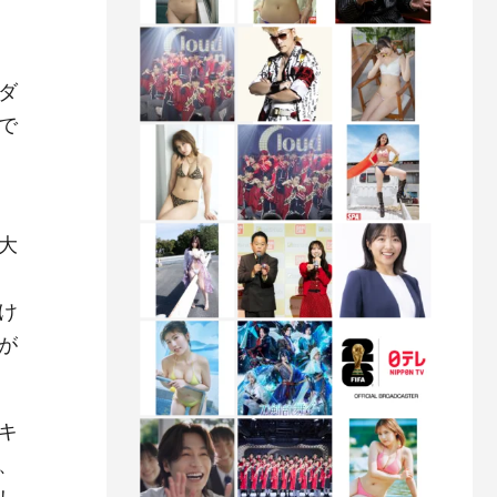
ダ
で
大
け
が
キ
、