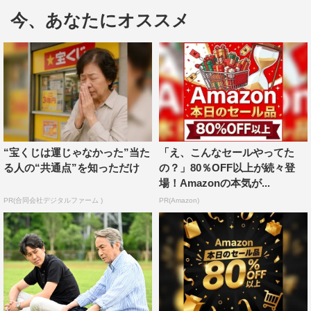
なる。
今、あなたにオススメ
＜阿部純子 コメント＞
伝統ある日曜劇場に出演させていただく日がついにやって
来たんだと思い、今は胸がいっぱいです。
大泉洋さんをはじめ、すてきな出演者の皆さんとの共演
は、とても心強く、私もこのチームの一員として期待に応
えられるよう、一生懸命ついていこうと意気込んでいま
す。
“宝くじは運じゃなかった”当た
「え、こんなセールやってた
る人の“共通点”を知っただけ
の？」80％OFF以上が続々登
そして、池井戸潤さんの原作。グイグイ引き込まれてしま
場！Amazonの本気が...
い、一気に読んでしまいました。私は、原作にも登場す
PR(合同会社デジタルファーム )
PR(Amazon)
る、藤島レナ役で出演します。ラグビーチームを熱く応援
する姿は、ひたむきで、真っすぐ。
私もそんなレナの明るさやエネルギーに勇気づけられなが
ら演じていくぞ！と思っています。
視聴者の皆さんと共に、アストロズ、そして、『ノーサイ
ド・ゲーム』を盛り上げられるよう、頑張りたいです。応