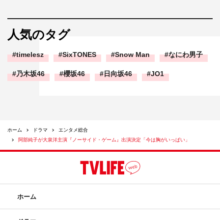
人気のタグ
timelesz
SixTONES
Snow Man
なにわ男子
乃木坂46
櫻坂46
日向坂46
JO1
ホーム
ドラマ
エンタメ総合
阿部純子が大泉洋主演『ノーサイド・ゲーム』出演決定「今は胸がいっぱい」
ホーム