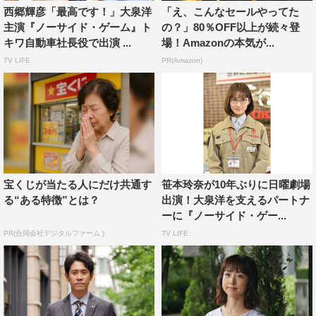
西郷輝彦「最高です！」大泉洋
「え、こんなセールやってた
援よろしくお願いします！
主演『ノーサイド・ゲーム』ト
の？」80％OFF以上が続々登
キワ自動車社長役で出演 ...
場！Amazonの本気が...
日曜劇場『ノーサイド・ゲーム』
TV LIFE
PR(Amazon)
TBS系
7月7日（日）スタート
毎週日曜 後9・00～9・54
※初回25分枠大
©TBS
宝くじが当たる人にだけ共通す
笹本玲奈が10年ぶりに日曜劇場
る“ある特徴”とは？
出演！大泉洋を支えるパートナ
ーに『ノーサイド・ゲー...
PR(合同会社デジタルファーム )
TV LIFE
大泉洋
阿部純子