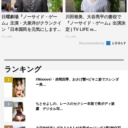
日曜劇場『ノーサイド・ゲー
川田裕美、大谷亮平の妻役で
ム』主演・大泉洋がクランクイ
『ノーサイド・ゲーム』出演決
ン「日本国民を元気にします...
定 | TV LIFE w...
TV LIFE
TV LIFE
Recommended by
ランキング
#Mooove!・赤間四季、おさげ髪×ビキニ姿でスレンダ
1
ー美…
ちとせよしの、レースのセクシー衣装で美ボディ披
2
露 デジタル写…
小日向結衣らグラドル6人が大胆ポージング “股”特化写