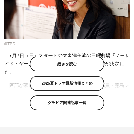
©TBS
7月7日（日）スタートの大泉洋主演の日曜劇場『ノーサ
イド・ゲーム』（TBS系）に、阿部純子の出演が決定し
続きを読む
た。
2026夏ドラマ最新情報まとめ
阿部が演じるのは、トキワ自動車海外事業部員・藤島レ
ナ。トキワ自動車内でも数少ないラグビーチーム「アスト
ロズ」の熱狂的ファンで、中でも浜畑譲（廣瀬俊朗）のフ
グラビア関連記事一覧
ァンである。そんな彼女の元に七尾圭太（眞栄田郷敦）と
いう新人がやってきたことから物語は動き始める。レナの
言動が七尾を、そしてやがてはアストロズを動かすことに