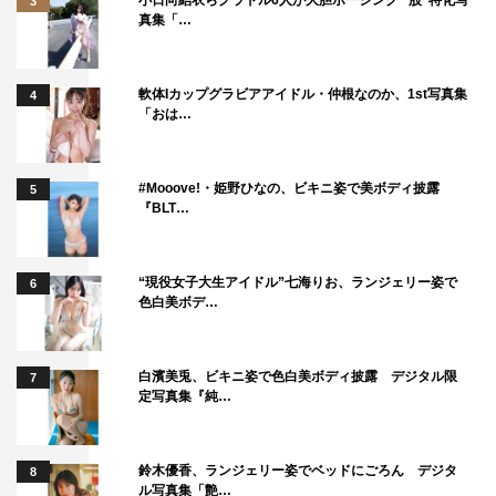
3
真集「…
軟体Iカップグラビアアイドル・仲根なのか、1st写真集
4
「おは…
#Mooove!・姫野ひなの、ビキニ姿で美ボディ披露
5
『BLT…
“現役女子大生アイドル”七海りお、ランジェリー姿で
6
色白美ボデ…
白濱美兎、ビキニ姿で色白美ボディ披露 デジタル限
7
定写真集『純…
鈴木優香、ランジェリー姿でベッドにごろん デジタ
8
ル写真集「艶…