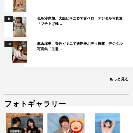
似鳥沙也加、大胆ビキニ姿で舌ペロ デジタル写真集
9
「ブチ上げ極…
麻倉瑞季、春色ビキニで妖艶美ボディ披露 デジタル
10
写真集「生意…
もっと見る
フォトギャラリー