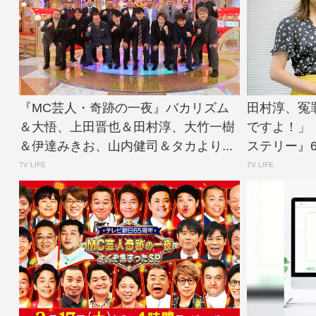
『MC芸人・奇跡の一夜』バカリズム
田村淳、冤
＆大悟、上田晋也＆田村淳、大竹一樹
ですよ！」
＆伊達みきお、山内健司＆タカより...
ステリー』6・1
TV LIFE
TV LIFE