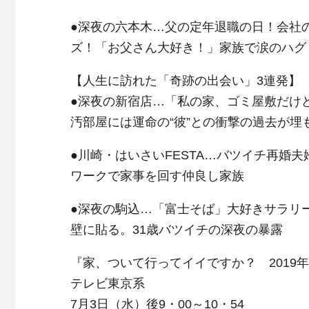
●深夜の六本木…父の定年退職の日！会社
ズ！「お父さん大好き！」家族で涙のハグ
【人生に訪れた「奇跡の出会い」3連発】
●深夜の新宿店…「私の家、ゴミ屋敷だけ
汚部屋には運命の“彼”との衝撃の過去が埋
●川崎・はいさいFESTA…バツイチ再婚
ワークで家事を回す仲良し家族
●深夜の駒込…「富士そば」大好きサラリ
壁に貼る。31歳バツイチの深夜の暴露
『家、ついて行ってイイですか？ 2019
テレビ東京系
7月3日（水）後9・00～10・54