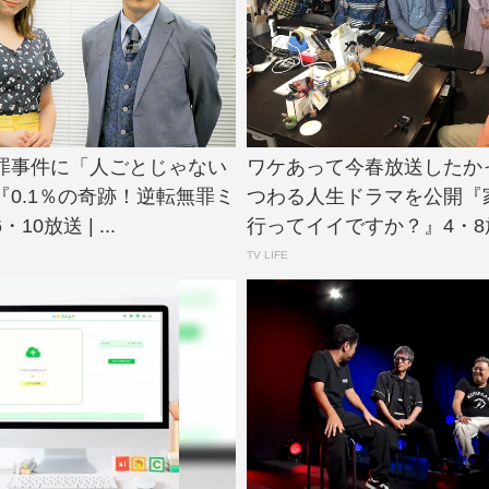
罪事件に「人ごとじゃない
ワケあって今春放送したか
『0.1％の奇跡！逆転無罪ミ
つわる人生ドラマを公開『
0放送 | ...
行ってイイですか？』4・8放送
TV LIFE