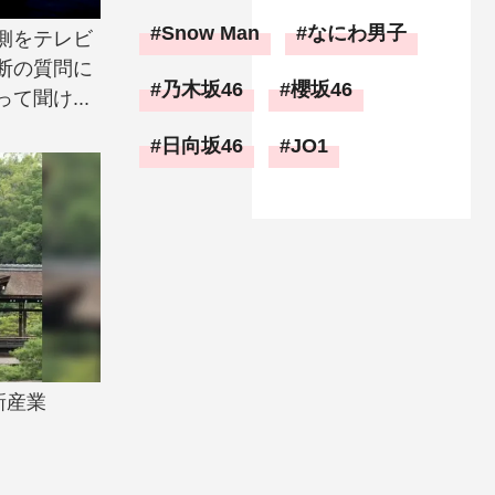
Snow Man
なにわ男子
側をテレビ
断の質問に
乃木坂46
櫻坂46
て聞け...
日向坂46
JO1
新産業