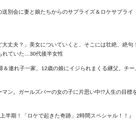
の送別会に妻と娘たちからのサプライズ＆ロケサプライ
ど大丈夫？」美女についていくと、そこには壮絶、絶句
もれていた…30代後半女性
夫婦＆連れ子一家。12歳の娘にイジられまくる継父。チー
ーマン。ガールズバーの女の子に片思い中!?人生の目標
年上半期！「ロケで起きた奇跡」2時間スペシャル！！』