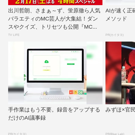
出川哲朗、さまぁ～ず、蛍原徹ら人気
AIが速く
バラエティのMC芸人が大集結！ダン
メソッド
スやクイズ、トリセツも公開『MC...
TV LIFE
PR(カイタヨ)
手作業はもう不要。録音をアップする
みずほ×官
だけのAI議事録
PR(カイタヨ)
PR(Blue Lab)