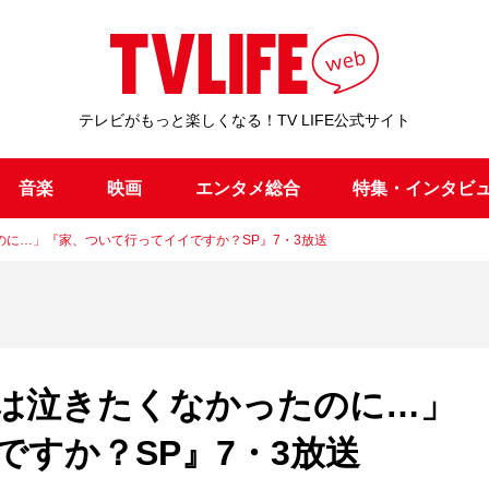
テレビがもっと楽しくなる！TV LIFE公式サイト
音楽
映画
エンタメ総合
特集・インタビ
に…」『家、ついて行ってイイですか？SP』7・3放送
は泣きたくなかったのに…」
すか？SP』7・3放送