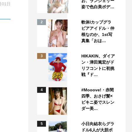
お、ランジェリー
月01日
姿で色白美ボデ…
軟体Iカップグラ
2
ビアアイドル・仲
根なのか、1st写
真集「おは…
HIKAKIN、ダイア
3
ン・津田篤宏がド
リフコントに初挑
戦『ド…
#Mooove!・赤間
4
四季、おさげ髪×
ビキニ姿でスレン
ダー美…
小日向結衣らグラ
5
ドル6人が大胆ポ