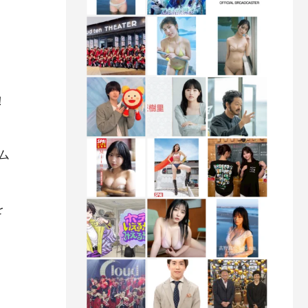
！
ム
を