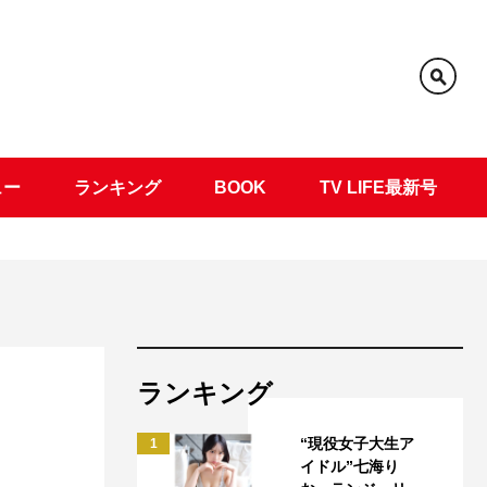
ュー
ランキング
BOOK
TV LIFE最新号
ランキング
“現役女子大生ア
1
イドル”七海り