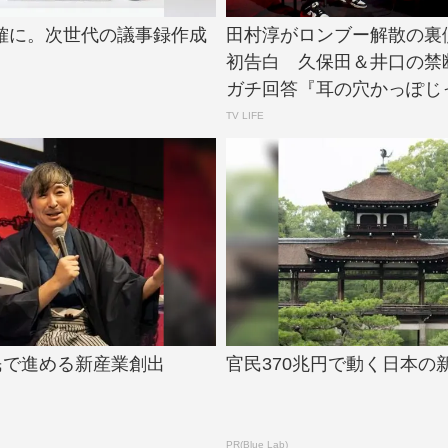
正確に。次世代の議事録作成
田村淳がロンブー解散の裏
初告白 久保田＆井口の禁
ガチ回答『耳の穴かっぽじっ
TV LIFE
民で進める新産業創出
官民370兆円で動く日本の
PR(Blue Lab)