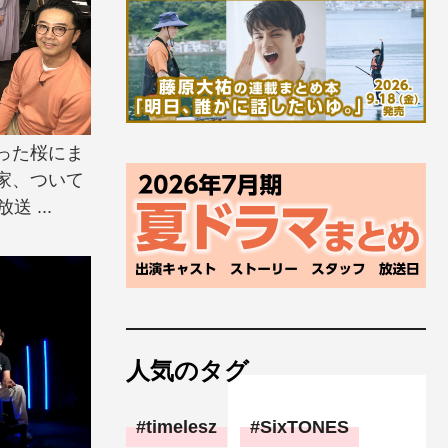
った桜にま
家、ついて
 ...
人気のタグ
timelesz
SixTONES