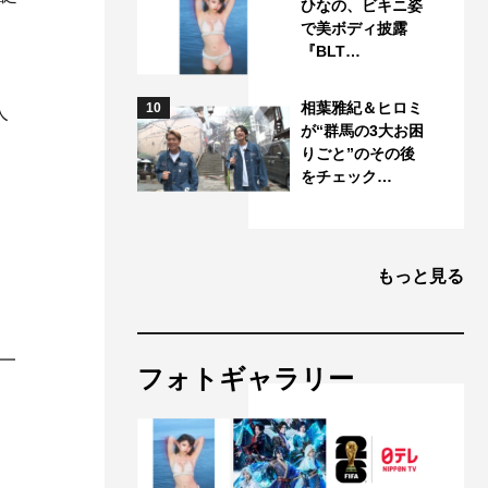
ひなの、ビキニ姿
で美ボディ披露
『BLT…
相葉雅紀＆ヒロミ
10
人
が“群馬の3大お困
りごと”のその後
をチェック…
。
もっと見る
一
フォトギャラリー