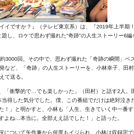
イイですか？』（テレビ東京系）は、『2019年上半期
題し、ロケで思わず撮れた“奇跡”の人生ストーリー6編
約3000回。その中で、思わず撮れた「奇跡の瞬間」ベ
連発など、「奇跡」の人生ストーリーを、小林幸子、田村
迎えて送る。
、「衝撃的で…でも楽しかった」（田村）と話す2人。
本当得した気分でした。僕、この番組でだけは絶対泣き
た！」と明かすと、小林も「人生、生きていく中一番す
すよね…本当に。全部ええ話でした！」と語った。
況について矢作兼から何度もイジられ、小林は収録宅で