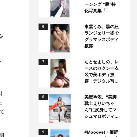
ージング “股”特
化写真集「…
！
東雲うみ、黒の紐
6
ランジェリー姿で
を
グラマラスボディ
披露
ス
ちとせよしの、レ
7
ースのセクシー衣
装で美ボディ披
露 デジタル写…
田
美澄衿依、“美脚
8
た
戦士えりいちゃ
ん”に変身してマ
て
シュマロボディ…
#Mooove!・姫野
9
誕