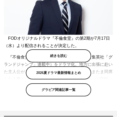
FODオリジナルドラマ『不倫食堂』の第2期が7月17日
（水）より配信されることが決定した。
続きを読む
『不倫食堂』は、山口譲司原作の同名漫画（集英社「グ
ランドジャンプ」連載中）をドラマ化。地方に出張に赴い
た主人公がご当地グルメを堪能していると、たまたま同席
2026夏ドラマ最新情報まとめ
した人妻といつの間にか肌を重ねてしまう“グルメ×官能
美”の1話完結型のストーリー。
グラビア関連記事一覧
2018年3月から配信された第1期は、主人公・山寺を田
中圭が演じて人気を博した。第2期は、第1期に登場した山
寺の会社の先輩・日比野晃が主人公として登場。日比野役