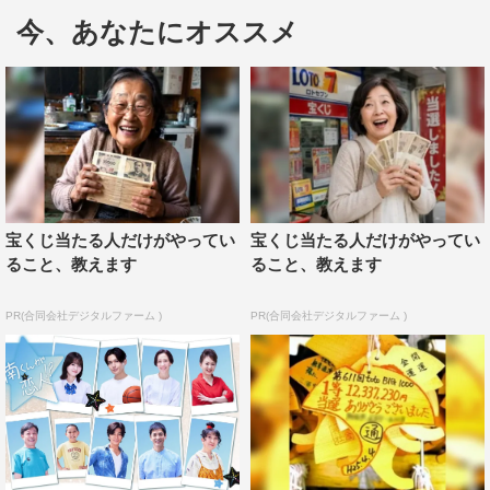
を武田真治が演じ、番組後半では鍛え抜いた肉体美も披露
今、あなたにオススメ
する。ドラマを彩る人妻役として、おのののか、中別府
葵、黒澤ゆりか、永尾まりやが出演する。
第1話は、長野県上田市の「美味だれ焼き鳥（おいだれ
やきとり）」を紹介。日比野（武田）が仕事終わりにお目
当ての立ち飲み屋で名物の「美味だれ焼き鳥」を堪能しよ
うとすると、たまたま隣り合った人妻・奈々子（おの）が
宝くじ当たる人だけがやってい
宝くじ当たる人だけがやってい
食べ方をレクチャーしてくれる。焼きたての串を、コップ
ること、教えます
ること、教えます
に入ったにんにく醤油ベースの“美味たれ”にたっぷりと浸
して食べる「美味だれ焼き鳥」のおいしさもさることなが
PR(合同会社デジタルファーム )
PR(合同会社デジタルファーム )
ら、奈々子のたれをつける滑らかな手つきや、焼き鳥を味
わう妖艶な表情に日比野は魅了されてしまい…。
第2話以降は、埼玉県秩父市の名物「ずりあげうどん」
（ヒロイン・中別府葵）、島根県松江市の「鯖しゃぶ」
（ヒロイン・黒澤ゆりか）、広島県広島市の名物「ホルモ