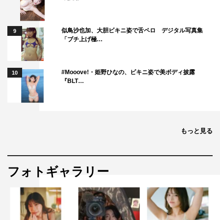
似鳥沙也加、大胆ビキニ姿で舌ペロ デジタル写真集
9
「ブチ上げ極…
#Mooove!・姫野ひなの、ビキニ姿で美ボディ披露
10
『BLT…
もっと見る
フォトギャラリー