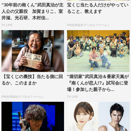
ン天ぷら」（ヒロイン・永尾まりや）が登場する。
“30年前の南くん”武田真治が主
宝くじ当たる人だけがやってい
人公の父親役 加賀まりこ、室
ること、教えます
＜武田真治（主人公・日比野晃役）コメント＞
井滋、光石研、木村佳...
「何年かに一度出逢ってしまうトンデモないドラマです。
TV LIFE
PR(合同会社デジタルファーム )
あなたのすべての欲を刺激します」
＜山口譲司（漫画『不倫食堂』原作者）コメント＞
「一度ならず二度までも映像化していただけるとは、原作
者冥利につきるというものです。主演の武田さんと豪華キ
ャストの皆さんの熱演をすごく楽しみにしております！」
【宝くじの裏技】当たる側に回
“堀切家”武田真治＆番家天嵩が
るか、このままか
『南くんが恋人!?』試写会に登
『不倫食堂』第2期
場！参加した親子から...
7月17日（水）深0時より配信スタート
PR(合同会社デジタルファーム )
TV LIFE
毎週（水）深0時最新話配信
主演：武田真治
出演：おのののか、中別府葵、黒澤ゆりか、永尾まりや