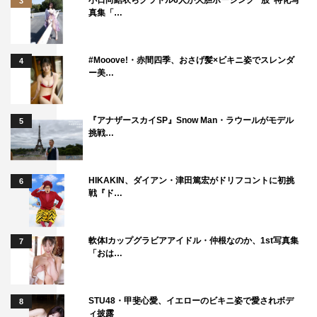
3
真集「…
おのののか
武田真治
永尾まりや
#Mooove!・赤間四季、おさげ髪×ビキニ姿でスレンダ
4
ー美…
『アナザースカイSP』Snow Man・ラウールがモデル
5
挑戦…
HIKAKIN、ダイアン・津田篤宏がドリフコントに初挑
6
戦『ド…
軟体Iカップグラビアアイドル・仲根なのか、1st写真集
7
「おは…
STU48・甲斐心愛、イエローのビキニ姿で愛されボデ
8
ィ披露