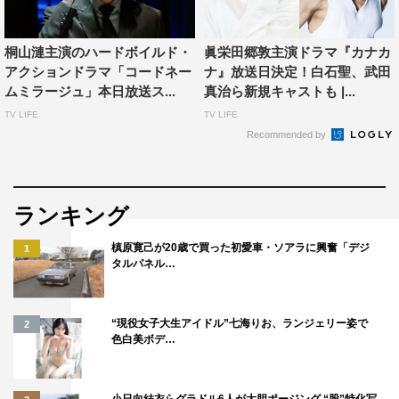
＜スタッフ＞
原作：山口譲司『不倫食堂』（集英社「グランドジャン
桐山漣主演のハードボイルド・
眞栄田郷敦主演ドラマ『カナカ
プ」連載中）
アクションドラマ「コードネー
ナ』放送日決定！白石聖、武田
脚本：金沢達也
ムミラージュ」本日放送ス...
真治ら新規キャストも |...
企画・プロデュース：清水一幸
TV LIFE
TV LIFE
プロデュース：古郡真也（FILM）
Recommended by
演出：森脇智延、三橋利行、下畠優太、國武俊文
制作協力：FILM
制作著作：フジテレビ
ランキング
第1期配信ページ：
槙原寛己が20歳で買った初愛車・ソアラに興奮「デジ
1
タルパネル…
https://fod.fujitv.co.jp/s/genre/drama/ser4f00/
FOD：http://fod.fujitv.co.jp/
“現役女子大生アイドル”七海りお、ランジェリー姿で
2
色白美ボデ…
小日向結衣らグラドル6人が大胆ポージング “股”特化写