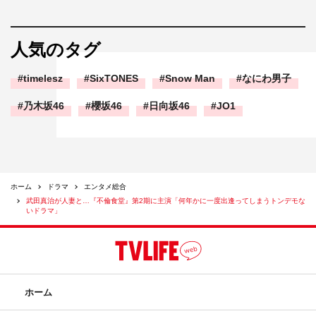
人気のタグ
timelesz
SixTONES
Snow Man
なにわ男子
乃木坂46
櫻坂46
日向坂46
JO1
ホーム
ドラマ
エンタメ総合
武田真治が人妻と…『不倫食堂』第2期に主演「何年かに一度出逢ってしまうトンデモな
いドラマ」
ホーム