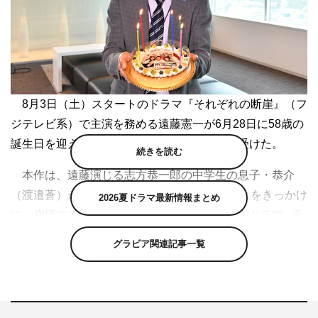
8月3日（土）スタートのドラマ『それぞれの断崖』（フ
ジテレビ系）で主演を務める遠藤憲一が6月28日に58歳の
誕生日を迎え、撮影現場でサプライズ祝福を受けた。
続きを読む
本作は、遠藤演じる志方恭一郎の中学生の息子・恭介
（渡邉蒼）が、13歳の同級生に殺害されたことをきっかけ
2026夏ドラマ最新情報まとめ
に、崩壊する家族とその再生を描く社会派人間ドラマ。6
月下旬に撮影が始まり、志方家をメインに順調に進んでい
グラビア関連記事一覧
る。
この日は、志方が勤める会社のシーンなどの撮影が行わ
れ、午前の撮影が終わった直後、突然「ハッピバースデー