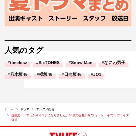
人気のタグ
timelesz
SixTONES
Snow Man
なにわ男子
乃木坂46
櫻坂46
日向坂46
JO1
ホーム
ドラマ
エンタメ総合
遠藤憲一「すっかりオヤジになりました」58歳の誕生日を“フォトケーキ”でサプライズ
祝福