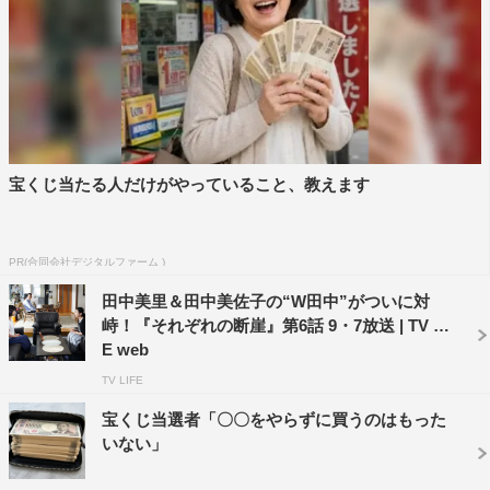
手探りで監督やスタッフさんといろいろ話しながら、より
良いものにしていくために必死の状態です。あっという間
に1週間が過ぎてしまったという感じで（苦笑）。
◆『それぞれの断崖』の印象は？
宝くじ当たる人だけがやっていること、教えます
この作品は重厚で、ある意味特殊（なジャンル）だと思っ
ています。なかなかこういうのはできるチャンスはないの
PR(合同会社デジタルファーム )
で、ありがたいことです。
田中美里＆田中美佐子の“W田中”がついに対
峙！『それぞれの断崖』第6話 9・7放送 | TV LIF
◆ちなみに、お誕生日は毎年何かされていますか？
E web
TV LIFE
明日はそうだなとか一応気にはなるけど、今年は特に何
宝くじ当選者「〇〇をやらずに買うのはもった
も…。こうして現場でやっていただく分、夫婦では何もや
いない」
ってないです。ここ数年、何もしないというのにも慣れて