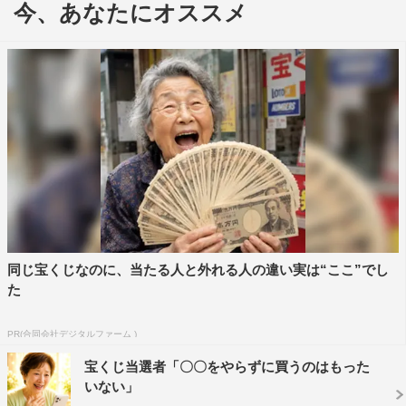
今、あなたにオススメ
♪」と歌い出すスタッフたちに「え、まさか!?」と驚く遠
藤。そこに志方家の家族写真が入ったバースデー・ケーキ
が運ばれ、58歳となった遠藤の誕生日祝いが行われた。
同じ宝くじなのに、当たる人と外れる人の違い実は“ここ”でし
た
PR(合同会社デジタルファーム )
特製の“フォトケーキ”を受け取った遠藤は「すみません
宝くじ当選者「〇〇をやらずに買うのはもった
ね。しかもこんな58歳に（笑）。すっかりオヤジになりま
いない」
したけれども、誕生日をやっていただいてありがとうござ