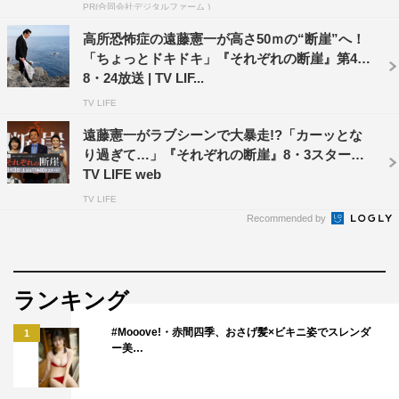
しまったかもしれない（笑）。昔、友達が知り合いをたく
PR(合同会社デジタルファーム )
さん集めてライブハウスみたいなところでサプライズの誕
高所恐怖症の遠藤憲一が高さ50ｍの“断崖”へ！
生日会をやってくれたときがあり、恥ずかしい気持ちのほ
「ちょっとドキドキ」『それぞれの断崖』第4話
うが勝ってしまった思い出があります（笑）。でも、こう
8・24放送 | TV LIF...
して現場でちょっとだけやってくださるのはうれしいです
TV LIFE
よ。
遠藤憲一がラブシーンで大暴走!?「カーッとな
り過ぎて…」『それぞれの断崖』8・3スタート |
TV LIFE web
◆放送を楽しみにしている方にメッセージをお願いしま
す。
TV LIFE
Recommended by
（妻・志方雪子役の）田中美佐子さん、そして加害者の母
で志方が惹かれてしまう八巻はつみを演じる田中美里さ
ランキング
ん、僕らの三角関係みたいなものがどうなっていくのか、
のぞき見してほしいですね。
#Mooove!・赤間四季、おさげ髪×ビキニ姿でスレンダ
1
ー美…