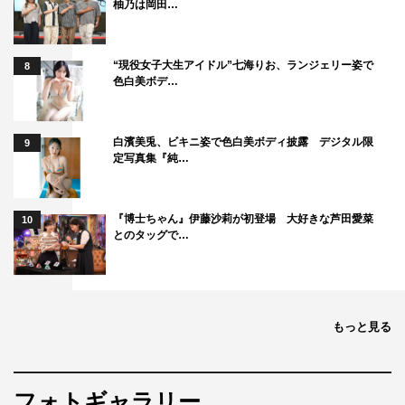
子
柚乃は岡田…
“現役女子大生アイドル”七海りお、ランジェリー姿で
8
色白美ボデ…
白濱美兎、ビキニ姿で色白美ボディ披露 デジタル限
9
遠藤憲一
定写真集『純…
『博士ちゃん』伊藤沙莉が初登場 大好きな芦田愛菜
10
とのタッグで…
もっと見る
フォトギャラリー