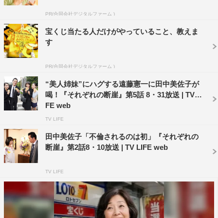
います。まだ撮影は始まったばかりですが、全力で頑張り
PR(合同会社デジタルファーム )
ますので、よろしくお願いします」とあいさつ。自らもケ
宝くじ当たる人だけがやっていること、教えま
ーキを写真で撮るなど、思いかげない贈り物に喜んでい
す
た。
PR(合同会社デジタルファーム )
ケーキに使った写真は、“夫婦の銀婚式に家族で撮っ
“美人姉妹”にハグする遠藤憲一に田中美佐子が
た”という設定の下、撮影初日に撮影したもの。緊張から
喝！『それぞれの断崖』第5話 8・31放送 | TV LI
か少しポーズや笑顔が固い子供たちに「もっと近づいて、
FE web
ワッと笑おう！」と声をかけた遠藤だったが、それでもま
TV LIFE
だ笑顔が足りないと感じたのか、いきなり遠藤が「ウン
田中美佐子「不倫されるのは初」『それぞれの
チ！」と叫ぶと全員大爆笑。「小学生か！」と自らツッコ
断崖』第2話8・10放送 | TV LIFE web
ミを入れる遠藤だったが、見事に笑顔はじける1枚となっ
た。
TV LIFE
＜遠藤憲一 コメント＞
◆撮影が始まってみて、いかがですか？