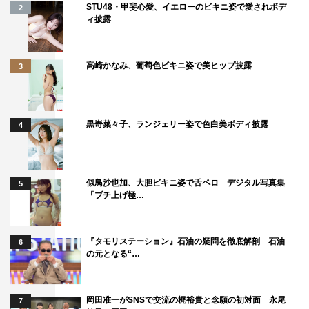
STU48・甲斐心愛、イエローのビキニ姿で愛されボデ
2
ィ披露
高崎かなみ、葡萄色ビキニ姿で美ヒップ披露
3
黒嵜菜々子、ランジェリー姿で色白美ボディ披露
4
オトナの土ドラ『それぞれの断崖』
似鳥沙也加、大胆ビキニ姿で舌ペロ デジタル写真集
5
「ブチ上げ極…
8月3日（土）スタート
フジテレビ系
毎週土曜 後11時40分～深0時35分
『タモリステーション』石油の疑問を徹底解剖 石油
6
の元となる“…
出演：遠藤憲一、田中美里、清水大登、渡邉蒼、永瀬莉
子、仁村紗和、内田滋、梨本謙次郎、目黒祐樹、田中美佐
岡田准一がSNSで交流の梶裕貴と念願の初対面 永尾
7