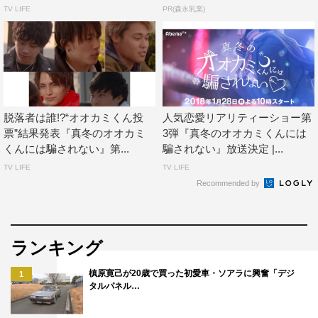
TV LIFE
PR(森永乳業)
脱落者は誰!?“オオカミくん投
人気恋愛リアリティーショー第
票”結果発表『真冬のオオカミ
3弾『真冬のオオカミくんには
くんには騙されない』第...
騙されない』放送決定 |...
TV LIFE
TV LIFE
Recommended by
ランキング
槙原寛己が20歳で買った初愛車・ソアラに興奮「デジ
1
タルパネル…