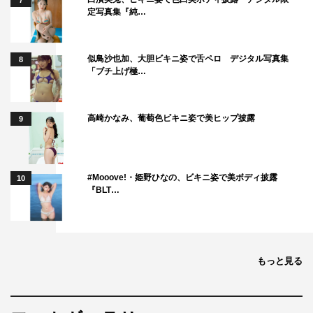
7
定写真集『純…
似鳥沙也加、大胆ビキニ姿で舌ペロ デジタル写真集
8
「ブチ上げ極…
高崎かなみ、葡萄色ビキニ姿で美ヒップ披露
9
#Mooove!・姫野ひなの、ビキニ姿で美ボディ披露
10
『BLT…
もっと見る