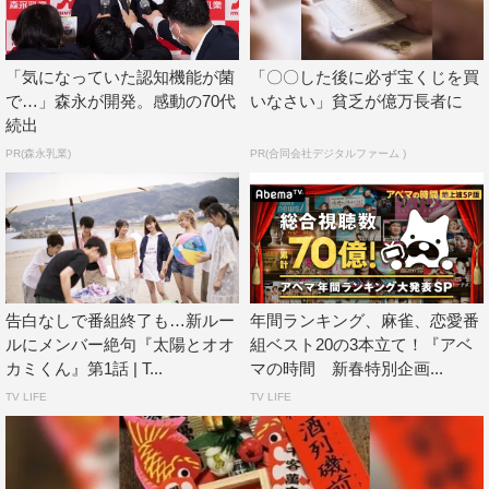
大反響の第1話は、Abemaビデオ
（
https://abema.tv/channels/abema-
「気になっていた認知機能が菌
「〇〇した後に必ず宝くじを買
で…」森永が開発。感動の70代
いなさい」貧乏が億万長者に
special/slots/8WE6wbsTpphXpK
）で無料で視聴可能。
続出
AbemaTV『オオカミちゃんには騙されない』
PR(森永乳業)
PR(合同会社デジタルファーム )
次回放送日時：7月21日（日）後10時～10時45分
放送チャンネル：AbemaSPECIAL
2話予告URL：
https://abema.tv/video/episode/90-
1286_s1_p502
告白なしで番組終了も…新ルー
年間ランキング、麻雀、恋愛番
2話放送URL：
https://abema.tv/channels/abema-
ルにメンバー絶句『太陽とオオ
組ベスト20の3本立て！『アベ
カミくん』第1話 | T...
マの時間 新春特別企画...
special/slots/8WE6yReZUbQmD1
TV LIFE
TV LIFE
YouTube チャンネルURL：
https://www.youtube.com/channel/UCLU_4Nmos905QrG9