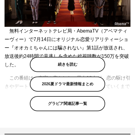
無料インターネットテレビ局・AbemaTV（アベマティ
ーヴィー）で7月14日にオリジナル恋愛リアリティーショ
ー『オオカミちゃんには騙されない』第1話が放送され、
放送後約24時間で見逃しを含めた総視聴数が150万を突破
した。
続きを読む
この番組は、真実の恋をしたい男女10人が、恋の駆け引
2026夏ドラマ最新情報まとめ
きやデートを繰り返しながら、本気の恋に落ちていくまで
を追いかける恋愛リアリティーショー。『オオカミ』シリ
ーズは、2017年2月の「オオカミくんには騙されない♡」
グラビア関連記事一覧
以降、今作で6作目となり、全シリーズ累計視聴数が1億を
突破する人気シリーズだ。
第1話の放送中もっとも視聴者のコメントが盛り上がっ