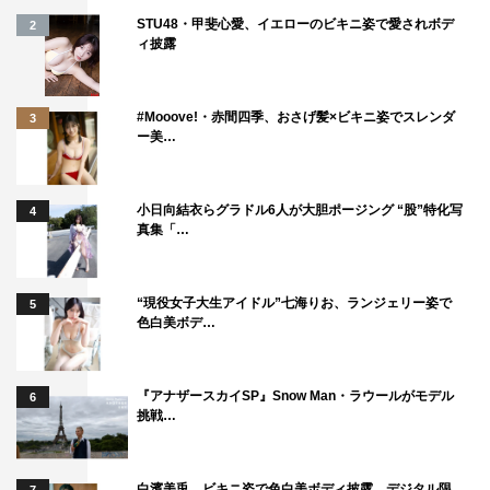
STU48・甲斐心愛、イエローのビキニ姿で愛されボデ
2
ィ披露
#Mooove!・赤間四季、おさげ髪×ビキニ姿でスレンダ
3
ー美…
小日向結衣らグラドル6人が大胆ポージング “股”特化写
4
真集「…
“現役女子大生アイドル”七海りお、ランジェリー姿で
5
色白美ボデ…
『アナザースカイSP』Snow Man・ラウールがモデル
6
挑戦…
白濱美兎、ビキニ姿で色白美ボディ披露 デジタル限