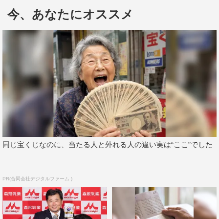
たシーンは、番組終了間近となるスタジオMCのトーク場
今、あなたにオススメ
面で、視聴者がオオカミちゃんだと思う女の子1名に投票
し、もっとも多くの票が投じられた1名が脱落するという
「オオカミちゃん投票」ルールが発表されたシーン。 ス
タジオでの予想トークの盛り上がりもあり、視聴者からも
さまざまな予想コメントが投稿された。
放送終了後にはTwitter の日本のトレンドにもランクイ
ン。「オオカミ」シリーズの初回放送のコメント数も歴代
1位、さらに、視聴者数も全シーズンの初回放送の中で1位
となった。
同じ宝くじなのに、当たる人と外れる人の違い実は“ここ”でした
そして放送直後から無料で楽しめるオンデマンドエンタ
テイメント機能「Abemaビデオ」や、AbemaTV公式
PR(合同会社デジタルファーム )
YouTubeに公開されている映像などからさらに多く視聴さ
れ、1話の放送後から約24時間で総視聴数が150万を突破
した。