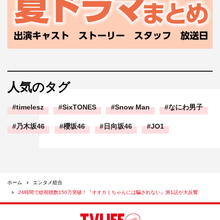
人気のタグ
timelesz
SixTONES
Snow Man
なにわ男子
乃木坂46
櫻坂46
日向坂46
JO1
ホーム
エンタメ総合
24時間で総視聴数150万突破！『オオカミちゃんには騙されない』第1話が大反響