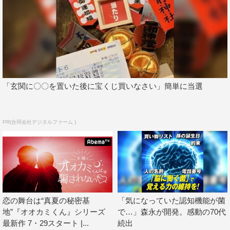
npOzJUA
InstagramURL：
https://www.instagram.com/ookami_official/
©AbemaTV
「玄関に〇〇を置いた後に宝くじ買いなさい」簡単に当選
PR(合同会社デジタルファーム )
AbemaTV
恋の舞台は“真夏の秘密基
「気になっていた認知機能が菌
地”『オオカミくん』シリーズ
で…」森永が開発。感動の70代
最新作 7・29スタート |...
続出