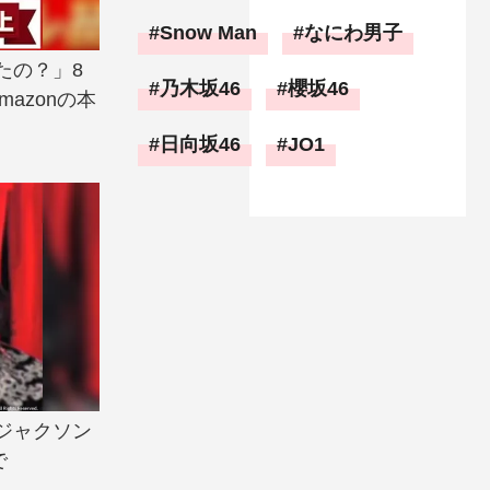
Snow Man
なにわ男子
たの？」8
乃木坂46
櫻坂46
azonの本
日向坂46
JO1
ジャクソン
で