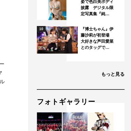
姿で色白美ボディ
披露 デジタル限
定写真集『純…
『博士ちゃん』伊
10
藤沙莉が初登場
大好きな芦田愛菜
とのタッグで…
ー
マ
もっと見る
ル
フォトギャラリー