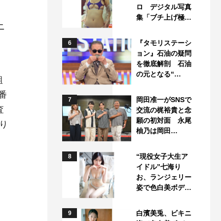
ロ デジタル写真
集「ブチ上げ極…
ニ
『タモリステーシ
6
ョン』石油の疑問
を徹底解剖 石油
の元となる“…
組
番
岡田准一がSNSで
7
査
交流の梶裕貴と念
願の初対面 永尾
り
柚乃は岡田…
“現役女子大生ア
8
イドル”七海り
お、ランジェリー
姿で色白美ボデ…
白濱美兎、ビキニ
9