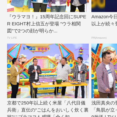
『ウラマヨ！』15周年記念回にSUPE
Amazon
R EIGHT村上信五が登場 “ウラ相関
以上が続々
図”で2つの顔が明らか...
TV LIFE
PR(Amazon)
京都で250年以上続く米屋「八代目儀
浅田真央の
兵衛」直伝の“ごはんをおいしく炊く裏
「鳥肌が立
技”にブラマヨも感嘆「全く知...
9放送 | TV L