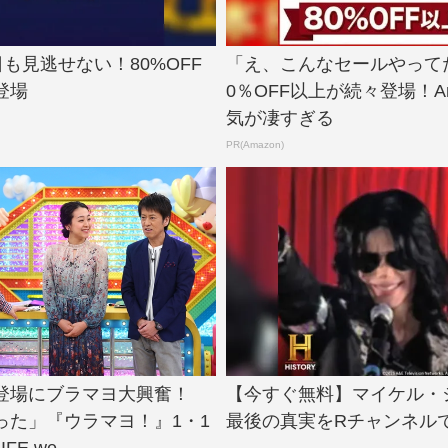
今日も見逃せない！80%OFF
「え、こんなセールやって
登場
0％OFF以上が続々登場！Am
気が凄すぎる
PR(Amazon)
登場にブラマヨ大興奮！
【今すぐ無料】マイケル・
った」『ウラマヨ！』1・1
最後の真実をRチャンネル
IFE we...