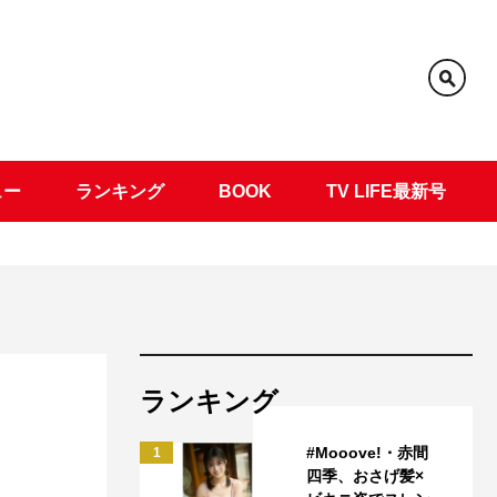
ュー
ランキング
BOOK
TV LIFE最新号
ランキング
#Mooove!・赤間
1
四季、おさげ髪×