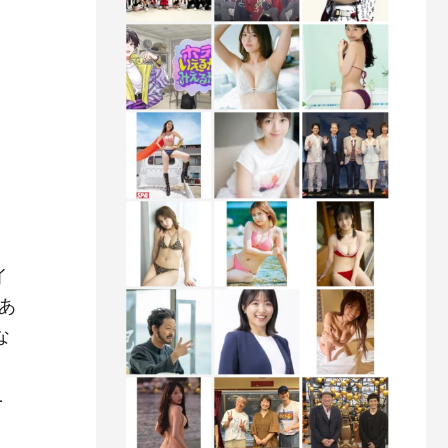
イ
あ
な
ニ
ま