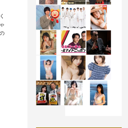
く
ゃ
の