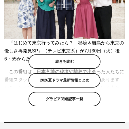
『はじめて東京行ってみたら？ 秘境＆離島から東京の
優しさ再発見SP』（テレビ東京系）が7月30日（火）後
6・55から放送される。
続きを読む
この番組は、日本各地の秘境や離島で出会った人たちに
番組スタッフが「あなたは東京へ行ったことがあります
2026夏ドラマ最新情報まとめ
か？」とインタビューし、初めて東京に行くという人たち
に密着するシリーズの第5弾。今回は高知県、山口県、宮
グラビア関連記事一覧
崎県、鹿児島県で暮らす人たちを“はじめての東京”へ招待
し、それぞれの思いを胸に、ハプニングありサプライズあ
りの旅に密着する。