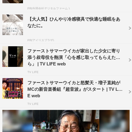
PR(合同会社デジタルファーム )
【大人気】ひんやり冷感寝具で快適な睡眠をあ
なたに。
PR(アイリスプラザ)
ファーストサマーウイカが家出した少女に寄り
添う叔母役を熱演「心を感じ取ってもらえた
ら」 | TV LIFE web
TV LIFE
ファーストサマーウイカと怒髪天・増子直純が
MCの新音楽番組『超音波』がスタート | TV LIF
宮崎県日向市からは、将来、東京で洋服デザイナーにな
E web
りたいという高校1年生女子が東京に。自分に自信がない
TV LIFE
という彼女が、サポート役の飯尾和樹と共に新宿にあるデ
ザイン専門学校を訪れ、地方出身の学生たちが夢を追い、
輝く姿を見る。