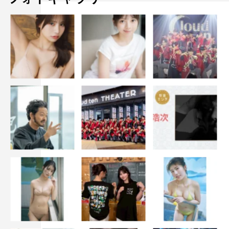
＜ファーストサマーウイカ コメント＞
中高生のときって一番多感なときですよね。地方民は、都
会へのあこがれを誰しもが持つんですけど、そういう多感
なときに、こういう形で体験させてもらえるって、絶対に
人生の大きな転機になると思うんです。東京で受けた刺激
をそのまま持ち帰って、地元の友達にも影響を与えると思
うし、この経験を生かして頑張ってほしいです。
上京っていうのは、実はそんなに難しくないことですし、
友達と「真似していってくるわ！」みたいなノリで、気軽
に遊びに来てほしいなって思いました。
＜山崎弘也（アンタッチャブル）コメント＞
あらためて、東京の人も優しいなって思いました。東京の
人は、なんとなく冷たいっていうイメージがある中、あん
なに優しい人たちがいるっていうね。相乗効果というか、
地方のよさも知り、東京のよさも知れる、みたいなね。東