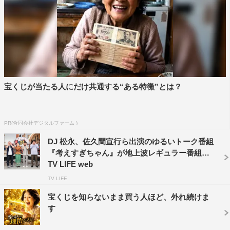
宝くじが当たる人にだけ共通する“ある特徴”とは？
PR(合同会社デジタルファーム )
DJ 松永、佐久間宣行ら出演のゆるいトーク番組
天候に左右される仕事で家計が苦しい時もあり、なかな
『考えすぎちゃん』が地上波レギュラー番組に |
か家族旅行できないと話す大家族の父親は、子供たちの夢
TV LIFE web
をかなえるべく鹿児島県種子島から東京へ。夢だった“渋
TV LIFE
谷スクランブル交差点の横断”が一大イベントに。
宝くじを知らないまま買う人ほど、外れ続けま
す