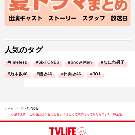
人気のタグ
timelesz
SixTONES
Snow Man
なにわ男子
乃木坂46
櫻坂46
日向坂46
JO1
ホーム
エンタメ総合
小泉孝太郎「この番組はクセになる」『はじめて東京行ってみたら？』7・30放送