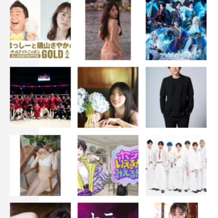
京をいろんな角度から見せてくれる番組でよかったです。
なんかこう（東京の）一つひとつを大切に見られるように
なりそうな気がします。
ただ皆さん、東京に行きたいからって「行ったことない」
ってウソをつくのだけはやめてほしいですね（笑）。タダ
で東京に連れて行ってくれる番組だと思われちゃうんで
（笑）。そこだけは皆さん、正直に答えていただきたいな
と。交通費も高いですから（笑）。
『はじめて東京行ってみたら？ 秘境＆離島から東京の優
しさ再発見SP』
テレビ東京ほか
7月30日（火）後6・55～8・54
出演者：小泉孝太郎、島崎和歌子、山崎弘也（アンタッチ
ャブル）、ファーストサマーウイカ、森昌子、松本明子、
小峠英二（バイきんぐ）、飯尾和樹（ずん）、鷲見玲奈