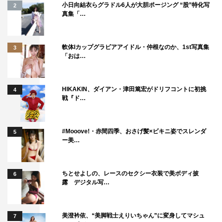
小日向結衣らグラドル6人が大胆ポージング “股”特化写
2
真集「…
軟体Iカップグラビアアイドル・仲根なのか、1st写真集
3
「おは…
HIKAKIN、ダイアン・津田篤宏がドリフコントに初挑
4
戦『ド…
#Mooove!・赤間四季、おさげ髪×ビキニ姿でスレンダ
5
ー美…
＜小泉孝太郎 コメント＞
やっぱり毎回新鮮ですね。今回5回目で、僕もスタジオで
ちとせよしの、レースのセクシー衣装で美ボディ披
6
露 デジタル写…
見させていただきましたけど、きっと、出てくれた方が着
飾っていないのがいいんでしょうね。今回出演いただいた
5組の方々も、東京への思いだったり、会いたい人への思
美澄衿依、“美脚戦士えりいちゃん”に変身してマシュ
7