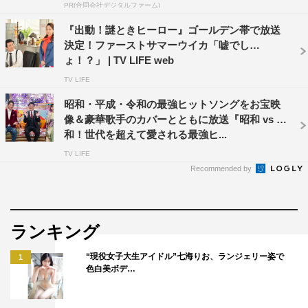
PR(合同会社デジタルファーム)
『出動！謎ときヒーロー』ゴールデン帯で放送
決定！ファーストサマーウイカ「嘘でし
ょ！？」 | TV LIFE web
TV LIFE
昭和・平成・令和の最強ヒットソングをお宝映
像＆豪華歌手のカバーとともに放送『昭和 vs 令
和！世代を超えて愛される最強ヒ...
山口県周防大島町の家事と子育てに大忙しな36歳主婦
TV LIFE
は、日頃のストレスを発散するべく、サポート役の松本明
Recommended by
子と共に、酒飲みの聖地・赤羽や新橋、新宿二丁目を訪れ
る。忙しい日常を忘れ、思いっきり羽を伸ばす“はしご
酒”の旅を。
ランキング
そんな彼らの“はじめての東京”を見守る出演者は、小泉
“現役女子大生アイドル”七海りお、ランジェリー姿で
1
孝太郎、島崎和歌子、山崎弘也（アンタッチャブル）、フ
色白美ボデ…
ァーストサマーウイカ。進行は、鷲見玲奈アナウンサーが
務める。