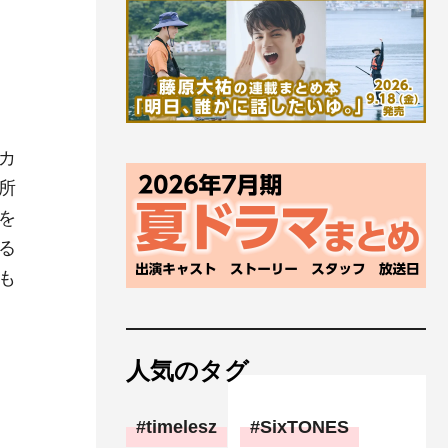
カ
所
を
る
も
人気のタグ
timelesz
SixTONES