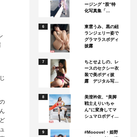
ージング “股”特
化写真集「…
東雲うみ、黒の紐
6
ランジェリー姿で
シ
グラマラスボディ
催
披露
ちとせよしの、レ
7
ースのセクシー衣
装で美ボディ披
じ
露 デジタル写…
美澄衿依、“美脚
8
の
戦士えりいちゃ
ん”に変身してマ
ん
シュマロボディ…
ど
ュ
#Mooove!・姫野
9