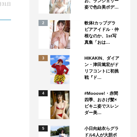
お、ランジェリー
月31日
姿で色白美ボデ…
軟体Iカップグラ
2
ビアアイドル・仲
根なのか、1st写
真集「おは…
HIKAKIN、ダイア
3
ン・津田篤宏がド
リフコントに初挑
戦『ド…
#Mooove!・赤間
4
四季、おさげ髪×
ビキニ姿でスレン
ダー美…
小日向結衣らグラ
5
ドル6人が大胆ポ