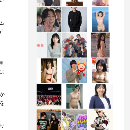
い
ム
が
催
は
か
を
り