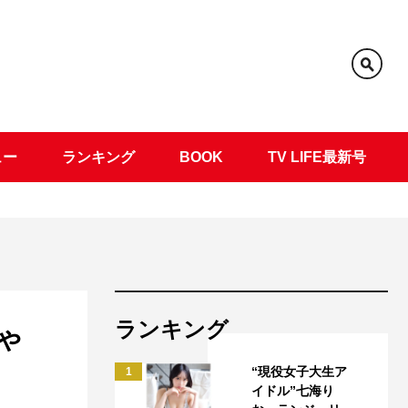
ュー
ランキング
BOOK
TV LIFE最新号
ランキング
ゃ
“現役女子大生ア
1
イドル”七海り