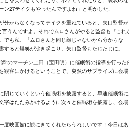
ことを笑わせてくれたり、ボケてくれたりと、裏表のな
ーン27テイクもやったんですよね」と明かした。
が分からなくなってテイクを重ねていると、矢口監督が
 』 と言うんですよ。それでムロさんがやると監督も『これ
。でも私、『ムロさんと同じ顔じゃないから分からな
露すると爆笑が沸き起こり、矢口監督もたじたじに。
師”のマーチン上田（宝田明）に催眠術の指導を行った
を観客にかけるということで、突然のサプライズに会場
に閉じていくという催眠術を披露すると、早速催眠術に
文字はたたみかけるように次々と催眠術を披露し、会場
一度映画館に観にきてくれたらうれしいです！今日はあ