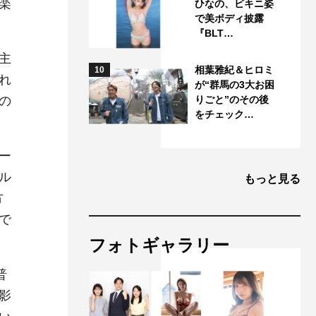
楽
ひなの、ビキニ姿
で美ボディ披露
『BLT…
主
相葉雅紀＆ヒロミ
10
れ
が“群馬の3大お困
の
りごと”のその後
をチェック…
ー
ル
もっと見る
方
で
フォトギャラリー
普
影