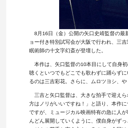
8月16日（金）公開の矢口史靖監督の最
ョー付き特別試写会が大阪で行われ、三吉
眠術師の十文字幻斎が登壇した。
本作は、矢口監督の10本目にして自身初
聴くといつでもどこでも歌わずに踊らずに
るのは三吉彩花。さらに、ムロツヨシ、やし
三吉と矢口監督は、大きな拍手で迎えら
方はノリがいいですね！」と語り、本作に
ですが、ミュージカル映画特有の急に人が
んどん展開していくように、僕自身がずっ