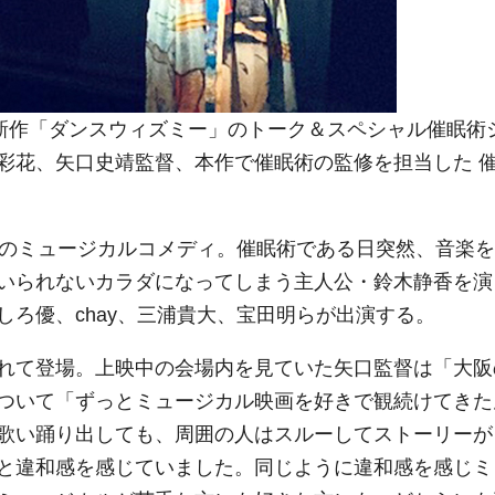
新作「ダンスウィズミー」のトーク＆スペシャル催眠術
彩花、矢口史靖監督、本作で催眠術の監修を担当した 
のミュージカルコメディ。催眠術である日突然、音楽を
いられないカラダになってしまう主人公・鈴木静香を演
ろ優、chay、三浦貴大、宝田明らが出演する。
れて登場。上映中の会場内を見ていた矢口監督は「大阪
ついて「ずっとミュージカル映画を好きで観続けてきた
歌い踊り出しても、周囲の人はスルーしてストーリーが
と違和感を感じていました。同じように違和感を感じミ