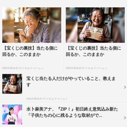
つ“体づくり”をしている中にもかかわらず、見事な食べっ
ぷりを見せ、桝アナを驚かせながら名解答。
ロケ終了後、水卜アナは「久しぶりのお腹いっぱいにな
るロケ、しかも桝先輩のお魚うんちくを聞きながら…。と
っても楽しい夏の思い出になりました！」とコメントして
いる。
【宝くじの裏技】当たる側に
【宝くじの裏技】当たる側に
回るか、このままか
回るか、このままか
水卜アナ、桝アナのロケ企画は、8月16日（金）の『ス
ッキリ』1部で放送予定。
PR(合同会社デジタルファーム )
PR(合同会社デジタルファーム )
宝くじ当たる人だけがやっていること、教えま
す
PR(合同会社デジタルファーム )
水卜麻美アナ、『ZIP！』初日終え意気込み新た
「子供たちの心に残るような取材がで...