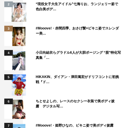
“現役女子大生アイドル”七海りお、ランジェリー姿で
2
色白美ボデ…
#Mooove!・赤間四季、おさげ髪×ビキニ姿でスレンダ
3
ー美…
小日向結衣らグラドル6人が大胆ポージング “股”特化写
4
真集「…
HIKAKIN、ダイアン・津田篤宏がドリフコントに初挑
5
戦『ド…
ちとせよしの、レースのセクシー衣装で美ボディ披
6
露 デジタル写…
#Mooove!・姫野ひなの、ビキニ姿で美ボディ披露
7