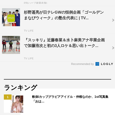
PR(ハーブ健康本舗)
情報キャスター：森圭介（日本テレビアナウンサー）
杉野遥亮が日テレGWの恒例企画「ゴールデン
まなびウィーク」の塾生代表に | TV...
TV LIFE
『スッキリ』近藤春菜＆水卜麻美アナ卒業企画
で加藤浩次と初の3人ロケ＆思い出トーク...
TV LIFE
Recommended by
ランキング
軟体Iカップグラビアアイドル・仲根なのか、1st写真集
1
「おは…