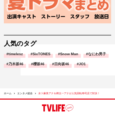
人気のタグ
timelesz
SixTONES
Snow Man
なにわ男子
乃木坂46
櫻坂46
日向坂46
JO1
ホーム
エンタメ総合
水卜麻美アナ＆桝太一アナが人気回転寿司店で対決！