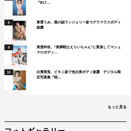
『BLT…
東雲うみ、黒の紐ランジェリー姿でグラマラスボディ
8
披露
美澄衿依、“美脚戦士えりいちゃん”に変身してマシュ
9
マロボディ…
白濱美兎、ビキニ姿で色白美ボディ披露 デジタル限
10
定写真集『純…
もっと見る