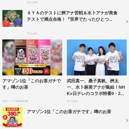
TV LIFE
ＡＹＡのテストに桝アナ苦戦＆水卜アナが美食
＜スッキリMCがおでかけ！夏のスペシャルウィーク＞
テストで満点合格！『世界でたったひとつ...
「毎日がゴールデンタイム！」を合言葉に送る夏の豪華ス
ペシャル企画
TV LIFE
第1弾は加藤浩次と俳優・竹内涼真が真夏の海で遊びまく
り！（8月12、13日放送）
第2弾は近藤春菜が俳優・横浜流星と街ぶら探索！（8月
14、15日放送）
第3弾は水卜麻美アナが桝太一アナとクイズ対決！（8月
アマゾン1位「このお茶ガチで
武田真一、桑子真帆、桝太
16日放送）
す」噂のお茶
一、水卜麻美アナが集結！NH
K×日テレのコラボ特番9・2...
『スッキリ』
毎週（月）～（金）前8・00～10・25
PR(ハーブ健康本舗)
TV LIFE
アマゾン1位「このお茶ガチです」噂のお茶
MC：加藤浩次（極楽とんぼ）、近藤春菜（ハリセンボ
ン）、水卜麻美（日本テビアナウンサー）