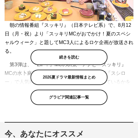
朝の情報番組『スッキリ』（日本テレビ系）で、8月12
日（月・祝）より「スッキリMCがおでかけ！夏のスペシ
ャルウィーク」と題してMC3人によるロケ企画が放送され
る。
続きを読む
第3弾は、『ZIP！』MCの桝太一アナと『スッキリ』
MCの水卜麻美アナが人気回転寿司チェーン店「スシロ
2026夏ドラマ最新情報まとめ
ー」で人気商品2品のうち、どちらがより売れているかを
当てるクイズで対決する「水卜アナと桝アナどっちが売れ
グラビア関連記事一覧
たでSHOW！スシロー編」。
大学院時代にアサリの研究をしていた桝アナは、その海
の生物の知識を生かして人気商品を推理。一方、水卜アナ
は『24時間テレビ42』を前に大好きな麺類ランチを断
今、あなたにオススメ