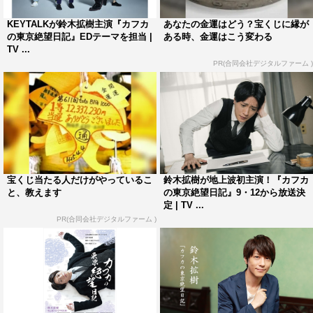
価格：￥1,800＋税
品番：LACM-14942
KEYTALKが鈴木拡樹主演『カフカ
あなたの金運はどう？宝くじに縁が
の東京絶望日記』EDテーマを担当 |
ある時、金運はこう変わる
TV ...
＜収録内容＞
PR(合同会社デジタルファーム )
[CD]
「ZETSUBOU FUNK」＋カップリング1曲とinstを収録
[DVD]
表題曲「ZETSUBOU FUNK」のMusic Clipを収録
宝くじ当たる人だけがやっているこ
鈴木拡樹が地上波初主演！『カフカ
発売・販売元：バンダイナムコアーツ
と、教えます
の東京絶望日記』9・12から放送決
定 | TV ...
ドラマ特区『カフカの東京絶望日記』
PR(合同会社デジタルファーム )
MBS
9月12日（木）スタート
毎週（木）深0・59～1・29