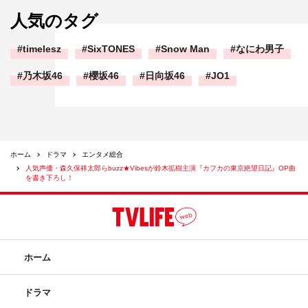
人気のタグ
timelesz
SixTONES
Snow Man
なにわ男子
乃木坂46
櫻坂46
日向坂46
JO1
ホーム
ドラマ
エンタメ総合
人気声優・森久保祥太郎らbuzz★Vibesが鈴木拡樹主演『カフカの東京絶望日記』OP曲
を書き下ろし！
ホーム
ドラマ