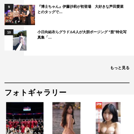
『博士ちゃん』伊藤沙莉が初登場 大好きな芦田愛菜
9
とのタッグで…
森久保祥太郎
鈴木拡樹
小日向結衣らグラドル6人が大胆ポージング “股”特化写
10
真集「…
もっと見る
フォトギャラリー