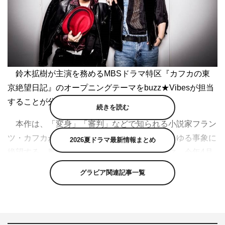
鈴木拡樹が主演を務めるMBSドラマ特区『カフカの東
京絶望日記』のオープニングテーマをbuzz★Vibesが担当
することが分かった。
続きを読む
本作は、「変身」「審判」などで知られる小説家フラン
ツ・カフカが、なぜか現代の東京で生活しあらゆる事象に
2026夏ドラマ最新情報まとめ
絶望する、摩訶不思議な新感覚コメディドラマ。今年4月
よりYouTubeで第1話（前編・後編）の無料配信が開始。
グラビア関連記事一覧
主人公のフランツ・カフカを鈴木が演じ、9月から
MBS「ドラマ特区」枠で放送される。
この度、TVアニメ『メジャー』の茂野吾郎役や海外ド