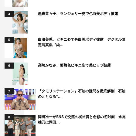
身』で知られる20世紀を代表する小説家。
そんな彼が何かにつけては絶望せずにいられない「絶望中
黒嵜菜々子、ランジェリー姿で色白美ボディ披露
4
毒」という事実はあまり知られていない…。この物語は、
なぜか2019年の東京で生活するカフカが日々起こる様々
な出来事に、本気で傷つき、打ちのめされ、やがて絶望す
白濱美兎、ビキニ姿で色白美ボディ披露 デジタル限
5
る。しかし、カフカが絶望すればするほど、それを見た人
定写真集『純…
たちは彼の素直さ、真面目さに触発される。完膚なきまで
に絶望に打ちのめされるカフカの壮絶かつ優美な姿は、あ
高崎かなみ、葡萄色ビキニ姿で美ヒップ披露
6
なたに生きる希望を与えることでしょう。
公式サイト：
https://www.mbs.jp/kafka-drama/
『タモリステーション』石油の疑問を徹底解剖 石油
7
公式Twitter：@kafka_drama
の元となる“…
©「カフカの東京絶望日記」製作委員会・MBS
岡田准一がSNSで交流の梶裕貴と念願の初対面 永尾
8
柚乃は岡田…