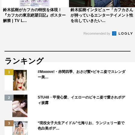
＜出演＞
鈴木拡樹がカフカの特技を体現！
鈴木拡樹インタビュー「カフカさん
鈴木拡樹
『カフカの東京絶望日記』ポスター
が持っているエンターテイメント性
奈緒 前原滉 今野杏南
解禁 | TV L...
を出していきたい...
キンタカオ 大村波彦 宮田早苗 中山求一郎
Recommended by
奥山かずさ 坂口涼太郎 岩谷翔吾 咲良菜緒
監督：加藤拓也、坂下雄一郎
ランキング
企画・脚本：アサダアツシ
原案：「マンガで読む絶望名人カフカの人生論」（著：平
#Mooove!・赤間四季、おさげ髪×ビキニ姿でスレンダ
1
ー美…
松昭子、監修：頭木弘樹、刊：飛鳥新社）
制作プロダクション：ダブ
製作：「カフカの東京絶望日記」製作委員会・MBS
STU48・甲斐心愛、イエローのビキニ姿で愛されボデ
2
ィ披露
＜あらすじ＞
フランツ・カフカ。
“現役女子大生アイドル”七海りお、ランジェリー姿で
3
ある朝目覚めると巨大な虫になっていた男を描いた『変
色白美ボデ…