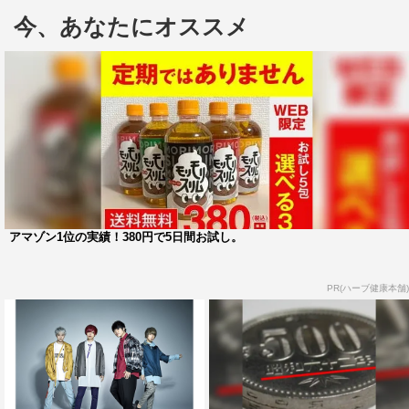
ラマ『クリミナル・マインド FBI 行動分析課』のDr.スペ
今、あなたにオススメ
ンサー・リードの吹き替えなどで活躍する人気声優・森久
保祥太郎と、元SOUL’d OUT のShinnosukeによるユニッ
トbuzz★Vibes が、オープニングテーマを担当することが
決定した。
本作のために書き下ろしたオープニングテーマ曲
「ZETSUBOU FUNK」は、“絶望”をポップに、ファンキ
ーに歌い上げた楽曲。絶望に打ちのめされるカフカの姿を
見て周りの人々が生きる希望を得るように、本楽曲も人々
アマゾン1位の実績！380円で5日間お試し。
の明日への活力になるような楽曲となった。
PR(ハーブ健康本舗)
さらに、森久保が本作に声の出演をすることが決定。ど
のような形で登場するのか注目だ。
「ZETSUBOU FUNK」
発売日：10月23日（水）