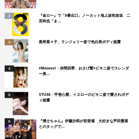
場。“避暑地のお姉さん”を女優らしくドラマチックビキニ
で。
『金ロー』で「8番出口」ノーカット地上波初放送 二
2
宮和也「ま…
16歳の沢口愛華（dela）は、フレッシュで健康的な王道の
水着グラビアを。
水着グラビアを始めたばかりながら、各誌で話題の石田桃
黒嵜菜々子、ランジェリー姿で色白美ボディ披露
3
香。清純派ルックスと見つめるような視線、そして透き通
る肌に中毒者続出。
#Mooove!・赤間四季、おさげ髪×ビキニ姿でスレンダ
4
★映画「任侠学園」に出演する葵わかなはSPインタビュ
ー美…
ーに登場。
★好評の女優グラビア
STU48・甲斐心愛、イエローのビキニ姿で愛されボデ
5
ィ披露
映画「惡の華」で主人公が憧れるマドンナを体当たりで演
じる秋田汐梨
CM「ヘパリーゼW」や舞台「転校生」に出演の羽瀬川な
『博士ちゃん』伊藤沙莉が初登場 大好きな芦田愛菜
6
とのタッグで…
ぎ