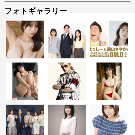
＜ネット書店での購入はコチラ＞
フォトギャラリー
Amazon：
https://www.amazon.co.jp/dp/B07W8LH99Z/
セブンネット：https://7net.omni7.jp/detail/1214394132
楽天：
https://books.rakuten.co.jp/rb/16033664/
HMVローソン：
https://www.hmv.co.jp/product/detail/10185628
アイドル
乃木坂46
久保史緒里
山下美月
松村沙友理