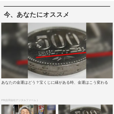
2期生の北野日奈子、3期生の山下美月、新センターの4
今、あなたにオススメ
期生、遠藤さくらの3人は、乃木坂46の新しい時代の到来
を感じさせるフレッシュなグラビアに。爽やかなワンピー
スで美脚を披露しているほか、リゾート感あふれるスカー
トスタイルでフルーツポンチを仲良く食べるシーンも。さ
らに、ヘルシーなTシャツ短パンコーデも披露する。もち
ろん新曲のインタビューも。
松村沙友理と新内眞衣の仲良しコンビは、歳も近く同じ
B型同士。リラックスした2人のプライベート感いっぱい
のグラビアで次のお休みの旅行を計画している。
あなたの金運はどう？宝くじに縁がある時、金運はこう変わる
あふれんばかりの“乃木坂46愛”を持つ久保史緒里はソロ
グラビアを。お部屋でゴロゴロしても、公園を走っても、
すべてがフォトジェニック。
PR(合同会社デジタルファーム )
岩本蓮加・佐藤楓の3期生アンダーの2人は、同期だから