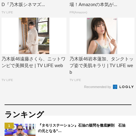
D『乃木坂シネマズ...
場！Amazonの本気が...
TV LIFE
PR(Amazon)
＜そのほかのラインナップ＞
★9周年直前のNMB48は、水着グラビア16ページでお祝
乃木坂46遠藤さくら、ニットワ
乃木坂46岩本蓮加、タンクトッ
い。
ンピで美脚見せ | TV LIFE web
プ姿で美肌キラリ | TV LIFE we
まずは1期生メンバーとして、またセンターとしてNMB48
b
を先頭で引っ張る白間美瑠のビキニグラビア。10月には
TV LIFE
TV LIFE
22歳になる白間美瑠の等身大のセクシーさをお届け。
Recommended by
そして21枚目のシングル「母校へ帰れ！」の新ユニッ
ト“だんさぶる！”から、 石田優美・加藤夕夏・川上千尋の
3人が心躍る水着グラビアを。
ランキング
★セクシービキニ3連発
『タモリステーション』石油の疑問を徹底解剖 石油
1
の元となる“…
劇団4ドル50セントの安倍乙がボム初水着グラビアに登