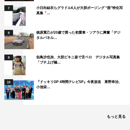
★ボムナウプレイング!!には、こぶしファクトリー、ラス
小日向結衣らグラドル6人が大胆ポージング “股”特化写
7
トアイドル、りんご娘が登場。
真集「…
★毎年恒例！ボム編集部がTIFに行ってきた
槙原寛己が20歳で買った初愛車・ソアラに興奮「デジ
8
★そのほか、兒玉遥、木下彩音、川口ゆりな、八木優希な
タルパネル…
どインタビューも充実
「ボム10月号」
似鳥沙也加、大胆ビキニ姿で舌ペロ デジタル写真集
9
「ブチ上げ極…
特別定価：本体907円＋税
発売日：2019年9月9日（月）
判型：AB判
『ドッキリGP 4時間テレビSP』今夜放送 東野幸治、
10
小池栄…
電子版：なし
発行所：（株）学研プラス
学研出版サイト：
https://hon.gakken.jp/
もっと見る
ボム編集部公式twitter：
https://twitter.com/idol_bomb