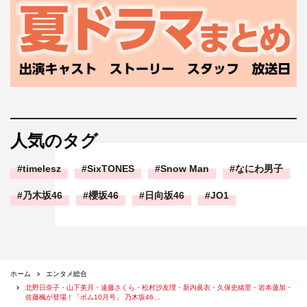
人気のタグ
timelesz
SixTONES
Snow Man
なにわ男子
乃木坂46
櫻坂46
日向坂46
JO1
ホーム
エンタメ総合
北野日奈子・山下美月・遠藤さくら・松村沙友理・新内眞衣・久保史緒里・岩本蓮加・
佐藤楓が登場！「ボム10月号」 乃木坂46…