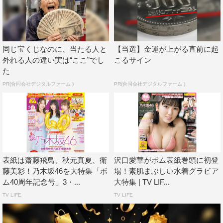
話せる仲良し大放談。初めての3期生だけの同期会の話
も。
付録は、北野日奈子・山下美月・遠藤さくらの両面B2
同じ宝くじなのに、当たる人と
【当選】金運が上がる直前に起
サイズ超ビッグポスター。
外れる人の違い実は“ここ”でし
こるサイン
た
PR(合同会社デジタルファーム )
PR(合同会社デジタルファーム )
表紙は齋藤飛鳥、秋元真夏、衛
沢口愛華がボム表紙巻頭に初登
藤美彩！乃木坂46を大特集「ボ
場！素肌まぶしい水着グラビア
ム40周年記念号」3・...
大特集 | TV LIF...
TV LIFE
TV LIFE