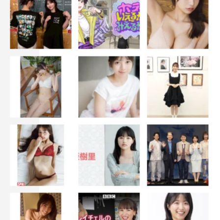
諏訪太朗
監督・脚本・編集：常盤司郎 企画・プロデューサー：杉
山麻衣 プロデューサー：森谷雄／鈴木剛 共同企画：中
川美音子 音楽：山下宏明
撮影：山本英夫 照明：小野晃 美術：清水剛 装飾：澤
下和好
録音：小宮元 衣裳：宮本茉莉 ヘアメイク：橋本申二
小道具：尹恵嫄 フードコーディネーター：赤堀博美
VFX：本田貴雄 助監督：丸谷ちひろ 制作担当：金子堅
太郎 音楽プロデューサー：鮫島充
協力：信州上田フィルムコミッション／上田市／上田市の
みなさん 製作：『最初の晩餐』製作委員会 製作プロダ
クション：アットムービー 宣伝：ミラクルヴォイス 配
給：KADOKAWA