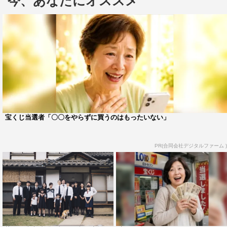
今、あなたにオススメ
ョンで射止めた楽駆がシュンの少年時代を演じる。監督は
「サザンオールスターズ」のドキュメンタリー映画をはじ
め、ＣＭやミュージックビデオ、短編映画などを手掛けた
常盤司郎監督。構想7年、渾身のオリジナル脚本の本作が
長編映画デビュー作となる。
染谷は「家族を語る物語で、ここまで説教くさくないも
のに初めて出会った。台本を読んだときに、優しく背中を
押してくれるような気持ちになった」と出演理由を明かし
宝くじ当選者「〇〇をやらずに買うのはもったいない」
「ただ『やらせてください』と言って 3年半音信不通状態
で、企画自体がなくなったと思った。でも『やります！』
PR(合同会社デジタルファーム )
と連絡を頂き、うれしかった。最初は自主映画になるもの
だと思っていたので、皆さまとご一緒に作り上げることに
なってうれしい限りです」と完成までの紆余曲折を振り返
った。
戸田は「台本をもらったタイミングが、私自身が家族の