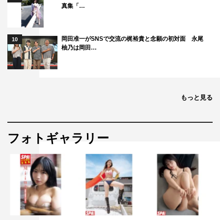
真集「…
きることならば食べてみたいですね」と語った。
構想から 7年ほどの月日を経た完成に常盤監督は「日本
岡田准一がSNSで交流の梶裕貴と念願の初対面 永尾
10
を代表する俳優陣で映画監督デビューしたのは、映画界で
柚乃は岡田…
僕くらいだと思います。苦労したことはほぼ記憶になく
て、演技派家族が見事に集まってくれました」と万感の思
い。
もっと見る
初期から参加を表明していた染谷も「家族を描いた映画
ですが、優しい映画です。観終わった後に家族や大事な人
を思うような作品になりました。ふっと背中を押してくれ
フォトギャラリー
る映画だし、おいしい映画です。楽しんで観てほしい」と
観客にアピールした。
映画「最初の晩餐」
11月1（金）新宿ピカデリーほか全国ロードショー