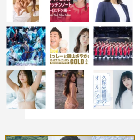
公式HP：saishonobansan.com
©2019『最初の晩餐』製作委員会
戸田恵梨香
斉藤由貴
染谷将太
永瀬正敏