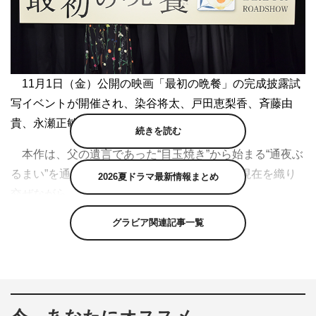
11月1日（金）公開の映画「最初の晩餐」の完成披露試
写イベントが開催され、染谷将太、戸田恵梨香、斉藤由
貴、永瀬正敏、常盤司郎監督が登壇した。
続きを読む
本作は、父の遺言であった“目玉焼き”から始まる“通夜ぶ
るまい”を通じて＜家族になる瞬間＞を過去と現在を織り
2026夏ドラマ最新情報まとめ
交ぜながら、丁寧に描いていく感動作。
グラビア関連記事一覧
主人公・麟太郎役を演じるのは染谷将太。その姉・美也
子役に戸田恵梨香。兄シュン役に窪塚洋介。さらに母・ア
キコ役に斉藤由貴、父・東日登志役に永瀬正敏。また、美
也子の少女時代を森七菜、白石晃士監督「地獄少女」（11
月15日公開）で、メインキャストの一目蓮役をオーディシ