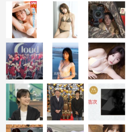
＜ストーリー＞
カメラマンの東麟太郎（染谷将太）は、父・日登志（永瀬
正敏）の葬儀のために故郷へ帰ってきた。姉の美也子（戸
田恵梨香）と準備をする中、母・アキコ（斉藤由貴）が、
通夜ぶるまいは自分で作ると言いだす。やがて運ばれてき
たのは、目玉焼き。親戚たちがざわつく中、麟太郎は気が
つく。「これ、親父が初めて作ってくれた、料理です」。
懐かしい料理を食べるたび、思い出が麟太郎たちの脳裏に
よみがえってくる。 20年前に父と母が再婚した日、連れ
子の兄シュン（窪塚洋介）と5人で暮らした日々のこと
…。止まっていた家族の時が今、ゆっくりと動きだす。
＜出演＞
染谷将太、戸田恵梨香、窪塚洋介、斉藤由貴、永瀬正敏
森七菜、楽駆、牧純矢、外川燎、池田成志、菅原大吉、カ
トウシンスケ、玄理、山本浩司、小野塚勇人、奥野瑛太、