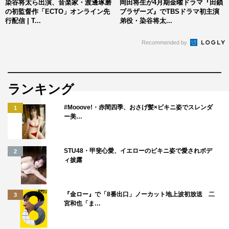
染谷将太ら出演、音楽家・渡邊琢磨
岡田将生が4月期金曜ドラマ『田鎖
森七菜ほか、子役たちの演技について染谷は「鳥肌が立つ
の初監督作「ECTO」オンライン先
ブラザーズ』でTBSドラマ初主演
行配信 | T...
弟役・染谷将太...
くらい最高でした」とうなり、戸田も「子供から大人に変
化する姿に違和感がない。こんな奇跡があるんだと。見事
Recommended by
なキャスティングに感動しました」と語った。
永瀬は、劇中で振る舞われる食卓のメニューに「全部が
ランキング
おいしい。なぜロケ弁が用意されていたのか…。撮影で振
る舞われた食事をみんなで食べたほうがいいのではないか
#Mooove!・赤間四季、おさげ髪×ビキニ姿でスレンダ
1
ー美…
と思うくらいにおいしい食事でした」と舞台裏を明かし
た。
STU48・甲斐心愛、イエローのビキニ姿で愛されボデ
2
映画の内容にちなんで「家族の思い出の味」を聞かれた
ィ披露
染谷は「子供の頃に母親が唐揚げを揚げようとしたら油が
爆発したこと。それをヘラヘラ笑いながら見ていた自分
『金ロー』で「8番出口」ノーカット地上波初放送 二
3
も、目玉焼きを焼こうとしたら爆発したこと」とワイルド
宮和也「ま…
な思い出を明かし「味の思い出ではないですね…」と笑わ
せた。