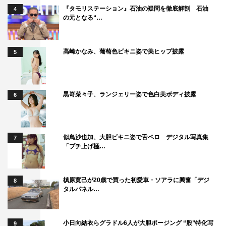
『タモリステーション』石油の疑問を徹底解剖 石油
4
の元となる“…
戸田の思い出の味は、本作でも家族の思い出として登場
していた「餃子」で「戸田家は毎週土曜日に家族で餃子を
作りました。『また餃子 !?』とイヤだったけれど、父が
高崎かなみ、葡萄色ビキニ姿で美ヒップ披露
5
『みんなで餃子を作るん、楽しいやろ？』と言ったとき
に、父がその時間を大切にしているんだと初めて気づい
て、それから餃子がいとおしくなった」と。劇中で斉藤と
黒嵜菜々子、ランジェリー姿で色白美ボディ披露
6
餃子を作るシーンでは「餃子を静かに包んでいるだけで、
いろいろな思いが湧き上がってきました」と明かした。
似鳥沙也加、大胆ビキニ姿で舌ペロ デジタル写真集
7
斉藤は「家族で遠出する際に両親が作ったおにぎり」を
「ブチ上げ極…
挙げ「母はふんわり、父はきっちり固く三角に。二人の性
格が出たおにぎりをお昼の車中で 食べた思い出がありま
槙原寛己が20歳で買った初愛車・ソアラに興奮「デジ
8
す」と。
タルパネル…
永瀬は「おふくろの味」で「去年急におふくろを亡くし
て、今はおふくろが作った料理ならば何でも食べたい。で
小日向結衣らグラドル6人が大胆ポージング “股”特化写
9