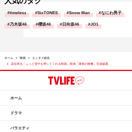
人気のタグ
timelesz
SixTONES
Snow Man
なにわ男子
乃木坂46
櫻坂46
日向坂46
JO1
ホーム
映画
エンタメ総合
染谷将太「ふっと背中を押してくれる映画」映画『最初の晩餐』完成披露
ホーム
ドラマ
バラエティ