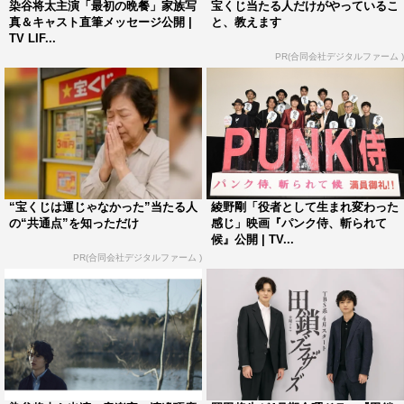
染谷将太主演「最初の晩餐」家族写
宝くじ当たる人だけがやっているこ
ことについて考えていた時。台本を読んだときに、作品を
真＆キャスト直筆メッセージ公開 |
と、教えます
通して『家族とは？』という答えについて考えたいと思っ
TV LIF...
PR(合同会社デジタルファーム )
た」と。染谷との共演については「この変な人と一緒にや
りたいと思った」とユーモア交じりに喜び「染谷君はよく
分からない人。流すのが上手だし、ボソッと言うことが意
外と核心を突いていたりする。見ていて楽しい人です」と
語った。これを受けて染谷は「そんなに変じゃないです
よ？わりと大丈夫ですよ？」と訂正した。
“宝くじは運じゃなかった”当たる人
綾野剛「役者として生まれ変わった
の“共通点”を知っただけ
感じ」映画『パンク侍、斬られて
斉藤は、家族が味噌汁でもめるシーンをお気に入りに挙
候』公開 | TV...
げて「味噌汁の味は家庭によって違いがある。それについ
PR(合同会社デジタルファーム )
て子供たちが子供なりにせめぎ合うシーンが本当にいじら
しくて愛らしい。常盤監督の原風景が宿っているのかも」
と分析。染谷の子供時代を演じた子役については「染谷君
とも似ているし、監督にも似ている」と絶賛した。
窪塚の少年時代を演じた楽駆、戸田の少女時代を演じた