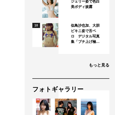
ジェリー姿で色白
美ボディ披露
似鳥沙也加、大胆
10
ビキニ姿で舌ペ
ロ デジタル写真
集「ブチ上げ極…
もっと見る
フォトギャラリー