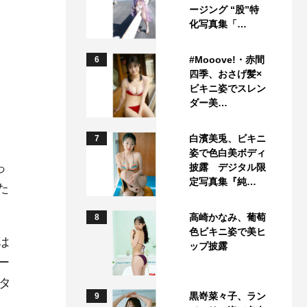
ージング “股”特
化写真集「…
#Mooove!・赤間
6
四季、おさげ髪×
ビキニ姿でスレン
ダー美…
。
白濱美兎、ビキニ
7
姿で色白美ボディ
っ
披露 デジタル限
定写真集『純…
た
高崎かなみ、葡萄
8
色ビキニ姿で美ヒ
は
ップ披露
ー
イタ
黒嵜菜々子、ラン
9