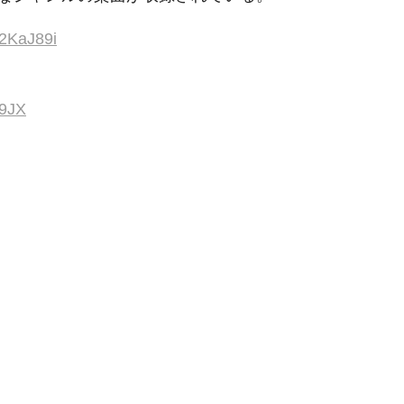
/2KaJ89i
09JX