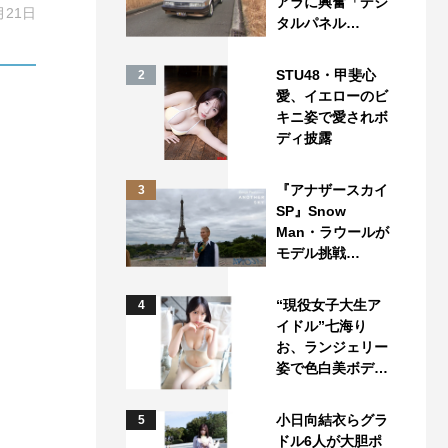
アラに興奮「デジ
月21日
タルパネル…
STU48・甲斐心
2
愛、イエローのビ
キニ姿で愛されボ
ディ披露
『アナザースカイ
3
SP』Snow
Man・ラウールが
モデル挑戦…
“現役女子大生ア
4
イドル”七海り
お、ランジェリー
姿で色白美ボデ…
小日向結衣らグラ
5
ドル6人が大胆ポ