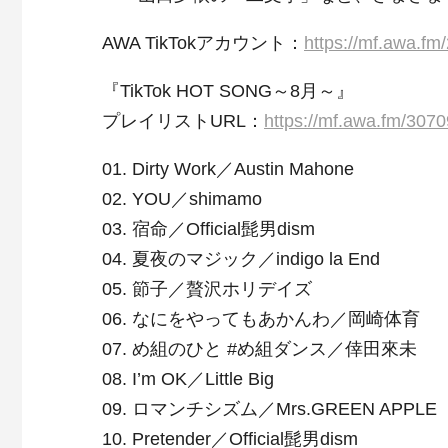
AWA TikTokアカウント：
https://mf.awa.fm
『TikTok HOT SONG～8月～』
プレイリストURL：
https://mf.awa.fm/307
01. Dirty Work／Austin Mahone
02. YOU／shimamo
03. 宿命／Official髭男dism
04. 夏夜のマジック／indigo la End
05. 節子／贅沢ホリデイズ
06. なにをやってもあかんわ／岡崎体育
07. め組のひと #め組ダンス／倖田來未
08. I’m OK／Little Big
09. ロマンチシズム／Mrs.GREEN APPLE
10. Pretender／Official髭男dism