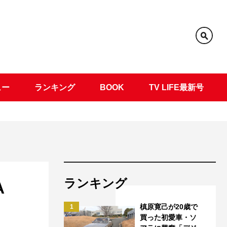
ュー
ランキング
BOOK
TV LIFE最新号
ランキング
A
槙原寛己が20歳で
1
買った初愛車・ソ