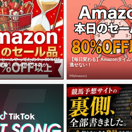
セールやってたの？」80％OF
【毎日変わる】Amazonタイ
場！Amazonの本気が...
逃せない！
PR(Amazon)