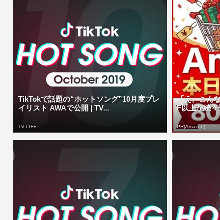
TikTokで話題の“ホットソング”10月度プレ
「え、こんな
イリスト AWAで公開 | TV...
F以上が続々登
TV LIFE
PR(Amazon)