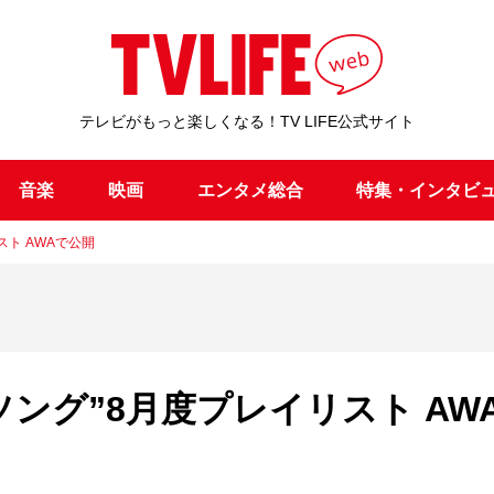
テレビがもっと楽しくなる！TV LIFE公式サイト
音楽
映画
エンタメ総合
特集・インタビ
スト AWAで公開
トソング”8月度プレイリスト AW