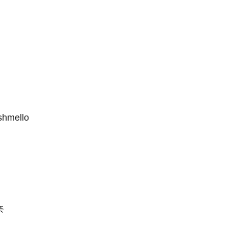
hmello
奈