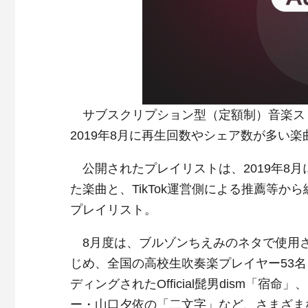
サブスクリプション型（定額制）音楽ストリ
2019年8月に再生回数やシェア数が多い
公開されたプレイリストは、2019年8月に
た楽曲と、TikTok運営側による推薦等
プレイリスト。
8月度は、ブルゾンちえみのネタで使用され大ヒッ
じめ、全国の高校生吹奏楽プレイヤー53名
ディングされたOfficial髭男dism「
ー・山口夕依の「二文字」など、さまざま